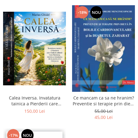
-18%
NOU
Calea Inversa. Invatatura
Ce mancam ca sa ne hranim?
tainica a Pierderii care
Preventie si terapie prin dieta
vindeca sufletul - Cum
in bolile cardiovasculare si in
150,00 Lei
55,00 Lei
Pierderea, durerea si
diabetul zaharat
45,00 Lei
renuntarea devin poarta catre
Dumnezeu
-17%
NOU