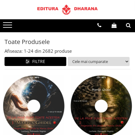
Terapii
Dietoterapie
Toate Produsele
Afiseaza:
1-
24
din
2682
produse
FILTRE