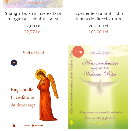
Shangri-La. Frumusetea fara
Experiente si amintiri din
margini a Divinului. Calea
lumea de dincolo. Cum
catre fericire
obtinem puteri
37,00 Lei
205,00 Lei
extrasenzoriale - cu exercitii
32,77 Lei
165,00 Lei
-22%