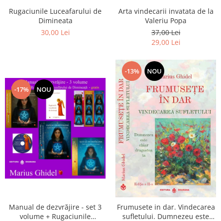
Arta vindecarii invatata de la
Rugaciunile Luceafarului de
Valeriu Popa
Dimineata
37,00 Lei
30,00 Lei
29,00 Lei
-13%
NOU
-17%
NOU
Manual de dezvrăjire - set 3
Frumusete in dar. Vindecarea
volume + Rugaciunile
sufletului. Dumnezeu este