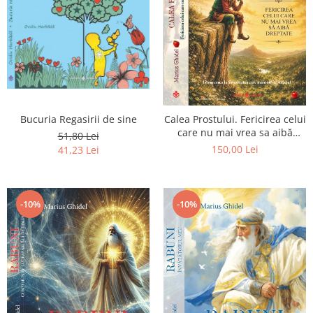
Bucuria Regasirii de sine
Calea Prostului. Fericirea celui
care nu mai vrea sa aibă
51,80 Lei
dreptate - Intoarcerea la
150,00 Lei
41,23 Lei
Simplitatea care mantuieste
sufletul
-10%
-10%