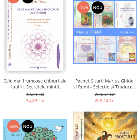
-24%
NOU
Pachet 6 carti Marius Ghidel
Cele mai frumoase chipuri ale
si Rumi - Selectie si Traducere
iubirii. Secretele mintii
de Marius Ghidel
omenesti in opera marelui
269,57 Lei
42,29 Lei
initiat, Rumi
206,14 Lei
34,89 Lei
-20%
NOU