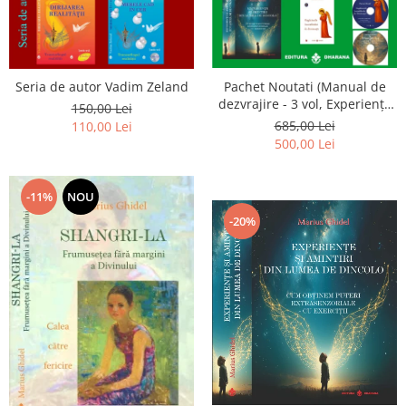
Seria de autor Vadim Zeland
Pachet Noutati (Manual de
dezvrajire - 3 vol, Experiențe
150,00 Lei
și amintiri, Rugăciunile
685,00 Lei
110,00 Lei
Luceafarului de dimineata) -
500,00 Lei
Marius Ghidel
-11%
NOU
-20%