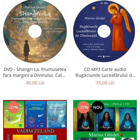
CD MP3 Carte audio
DVD - Shangri La. Frumusetea
Rugăciunile Luceafărului de
fara margini a Divinului. Calea
dimineață
catre fericire
35,00 Lei
40,00 Lei
-27%
-27%
NOU