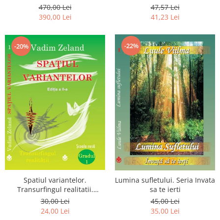
Luceafarului de Dimineata -
chiar dragostea ta. Editia a 2-
470,00 Lei
47,57 Lei
Gratuit)
a
390,00 Lei
41,23 Lei
-22%
-20%
Spatiul variantelor.
Lumina sufletului. Seria Invata
Transurfingul realitatii.
sa te ierti
Gradul 1. Cum sa ne
30,00 Lei
45,00 Lei
dezvoltam intuitia si sa ne
24,00 Lei
35,00 Lei
alegem soarta