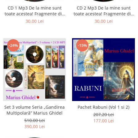
CD 1 Mp3 De la mine sunt
CD 2 Mp3 De la mine sunt
toate acestea! Fragmente din
toate acestea! Fragmente din
cărțile lui Marius Ghidel
cărțile lui Marius Ghidel
30,00 Lei
30,00 Lei
-24%
-15%
Set 3 volume Seria „Gandirea
Pachet Rabuni (Vol 1 si 2)
Multipolară” Marius Ghidel
207,20 Lei
510,00 Lei
177,00 Lei
390,00 Lei