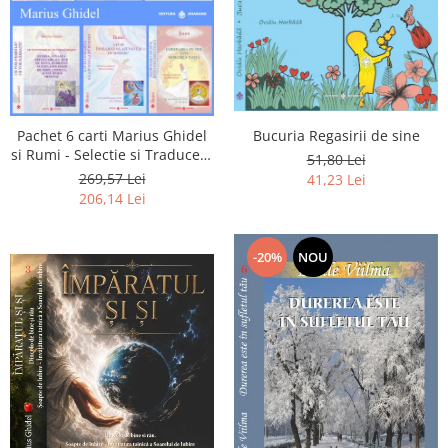
Pachet 6 carti Marius Ghidel
Bucuria Regasirii de sine
si Rumi - Selectie si Traducere
51,80 Lei
de Marius Ghidel
269,57 Lei
41,23 Lei
206,14 Lei
-20%
NOU