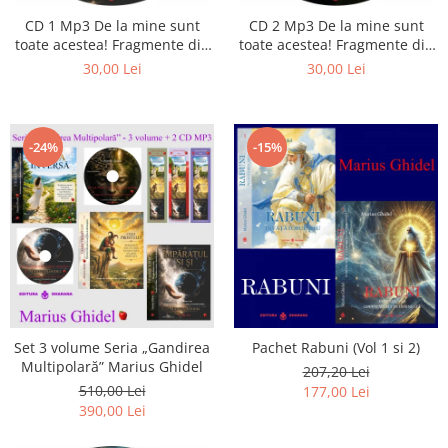
CD 1 Mp3 De la mine sunt
CD 2 Mp3 De la mine sunt
toate acestea! Fragmente din
toate acestea! Fragmente din
cărțile lui Marius Ghidel
cărțile lui Marius Ghidel
30,00 Lei
30,00 Lei
-24%
-15%
Set 3 volume Seria „Gandirea
Pachet Rabuni (Vol 1 si 2)
Multipolară” Marius Ghidel
207,20 Lei
510,00 Lei
177,00 Lei
390,00 Lei