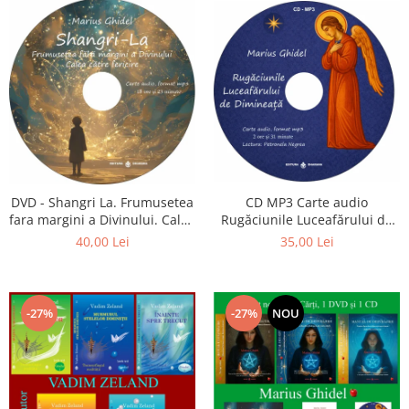
CD MP3 Carte audio
DVD - Shangri La. Frumusetea
Rugăciunile Luceafărului de
fara margini a Divinului. Calea
dimineață
catre fericire
35,00 Lei
40,00 Lei
-27%
-27%
NOU