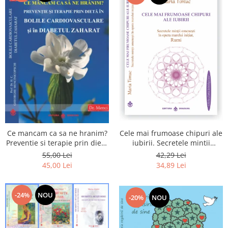
Cele mai frumoase chipuri ale
Ce mancam ca sa ne hranim?
iubirii. Secretele mintii
Preventie si terapie prin dieta
omenesti in opera marelui
in bolile cardiovasculare si in
42,29 Lei
55,00 Lei
initiat, Rumi
diabetul zaharat
34,89 Lei
45,00 Lei
-24%
NOU
-20%
NOU