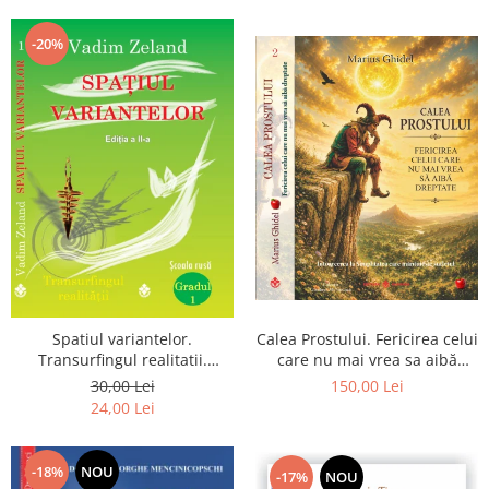
Dumnezeu
-20%
Spatiul variantelor.
Calea Prostului. Fericirea celui
Transurfingul realitatii.
care nu mai vrea sa aibă
Gradul 1. Cum sa ne
dreptate - Intoarcerea la
30,00 Lei
150,00 Lei
dezvoltam intuitia si sa ne
Simplitatea care mantuieste
24,00 Lei
alegem soarta
sufletul
-18%
NOU
-17%
NOU