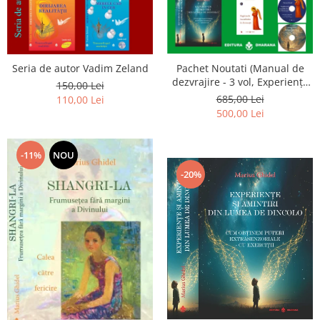
Seria de autor Vadim Zeland
Pachet Noutati (Manual de
dezvrajire - 3 vol, Experiențe
150,00 Lei
și amintiri, Rugăciunile
685,00 Lei
110,00 Lei
Luceafarului de dimineata) -
500,00 Lei
Marius Ghidel
-11%
NOU
-20%