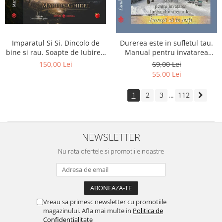
Imparatul Si Si. Dincolo de
Durerea este in sufletul tau.
bine si rau. Soapte de Iubire -
Manual pentru invatarea
Invatatura tainica a Soarelui
limbajului stresurilor Seria
150,00 Lei
69,00 Lei
de Iubire
Invata sa te Ierti Luule Viilma
55,00 Lei
1
2
3
112
...
NEWSLETTER
Nu rata ofertele si promotiile noastre
Vreau sa primesc newsletter cu promotiile
magazinului. Afla mai multe in
Politica de
Confidentialitate