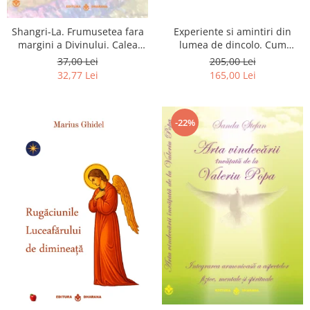
Shangri-La. Frumusetea fara
Experiente si amintiri din
margini a Divinului. Calea
lumea de dincolo. Cum
catre fericire
obtinem puteri
37,00 Lei
205,00 Lei
extrasenzoriale - cu exercitii
32,77 Lei
165,00 Lei
-22%