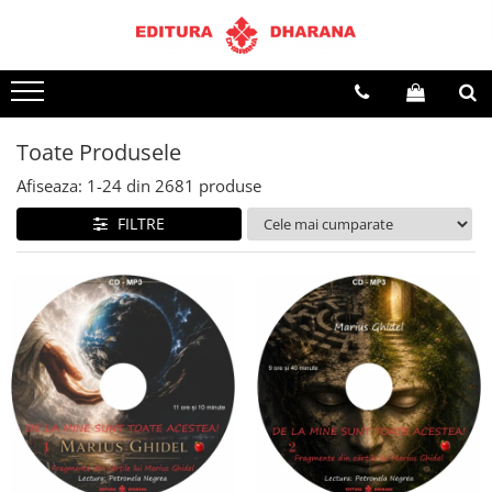
Terapii
Dietoterapie
Toate Produsele
Afiseaza:
1-
24
din
2681
produse
FILTRE