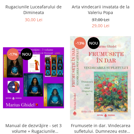
Arta vindecarii invatata de la
Rugaciunile Luceafarului de
Valeriu Popa
Dimineata
37,00 Lei
30,00 Lei
29,00 Lei
-13%
NOU
-17%
NOU
Manual de dezvrăjire - set 3
Frumusete in dar. Vindecarea
volume + Rugaciunile
sufletului. Dumnezeu este