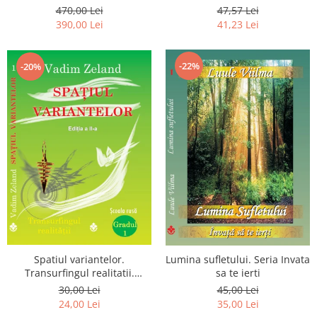
Luceafarului de Dimineata -
chiar dragostea ta. Editia a 2-
470,00 Lei
47,57 Lei
Gratuit)
a
390,00 Lei
41,23 Lei
-22%
-20%
Spatiul variantelor.
Lumina sufletului. Seria Invata
Transurfingul realitatii.
sa te ierti
Gradul 1. Cum sa ne
30,00 Lei
45,00 Lei
dezvoltam intuitia si sa ne
24,00 Lei
35,00 Lei
alegem soarta