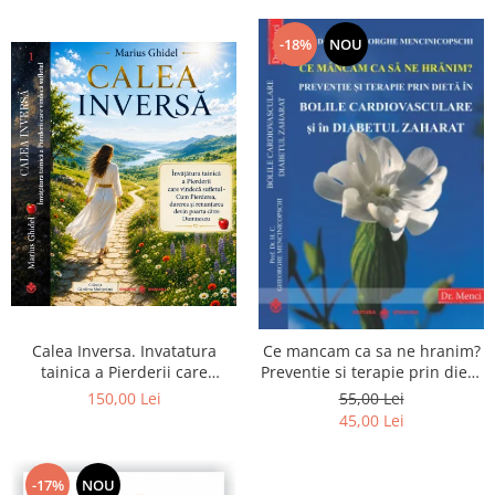
-18%
NOU
Calea Inversa. Invatatura
Ce mancam ca sa ne hranim?
tainica a Pierderii care
Preventie si terapie prin dieta
vindeca sufletul - Cum
in bolile cardiovasculare si in
150,00 Lei
55,00 Lei
Pierderea, durerea si
diabetul zaharat
45,00 Lei
renuntarea devin poarta catre
Dumnezeu
-17%
NOU