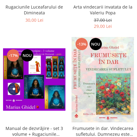
Arta vindecarii invatata de la
Rugaciunile Luceafarului de
Valeriu Popa
Dimineata
37,00 Lei
30,00 Lei
29,00 Lei
-13%
NOU
-17%
NOU
Manual de dezvrăjire - set 3
Frumusete in dar. Vindecarea
volume + Rugaciunile
sufletului. Dumnezeu este