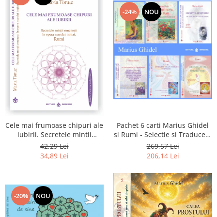
-24%
NOU
Pachet 6 carti Marius Ghidel
Cele mai frumoase chipuri ale
si Rumi - Selectie si Traducere
iubirii. Secretele mintii
de Marius Ghidel
omenesti in opera marelui
269,57 Lei
42,29 Lei
initiat, Rumi
206,14 Lei
34,89 Lei
-20%
NOU