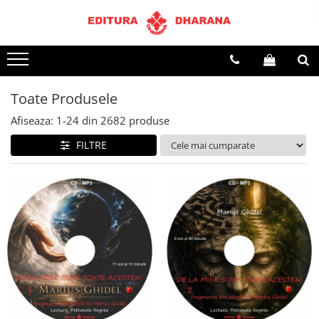
Terapii
Dietoterapie
Toate Produsele
Afiseaza:
1-
24
din
2682
produse
FILTRE