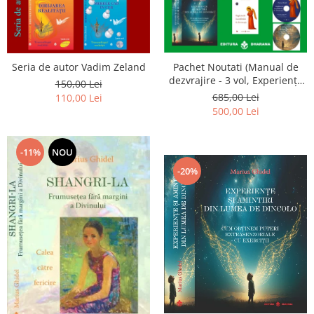
Seria de autor Vadim Zeland
Pachet Noutati (Manual de
dezvrajire - 3 vol, Experiențe
150,00 Lei
și amintiri, Rugăciunile
685,00 Lei
110,00 Lei
Luceafarului de dimineata) -
500,00 Lei
Marius Ghidel
-11%
NOU
-20%