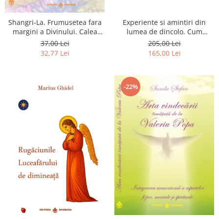
Shangri-La. Frumusetea fara
Experiente si amintiri din
margini a Divinului. Calea
lumea de dincolo. Cum
catre fericire
obtinem puteri
37,00 Lei
205,00 Lei
extrasenzoriale - cu exercitii
32,77 Lei
165,00 Lei
-22%