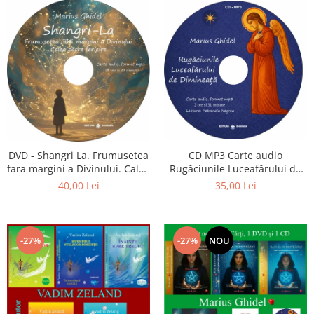
CD MP3 Carte audio
DVD - Shangri La. Frumusetea
Rugăciunile Luceafărului de
fara margini a Divinului. Calea
dimineață
catre fericire
35,00 Lei
40,00 Lei
-27%
-27%
NOU