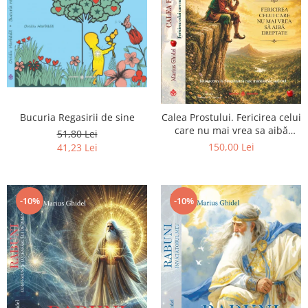
Bucuria Regasirii de sine
Calea Prostului. Fericirea celui
care nu mai vrea sa aibă
51,80 Lei
dreptate - Intoarcerea la
150,00 Lei
41,23 Lei
Simplitatea care mantuieste
sufletul
-10%
-10%