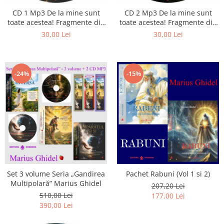
CD 1 Mp3 De la mine sunt
CD 2 Mp3 De la mine sunt
toate acestea! Fragmente din
toate acestea! Fragmente din
cărțile lui Marius Ghidel
cărțile lui Marius Ghidel
30,00 Lei
30,00 Lei
-24%
-15%
Set 3 volume Seria „Gandirea
Pachet Rabuni (Vol 1 si 2)
Multipolară” Marius Ghidel
207,20 Lei
510,00 Lei
177,00 Lei
390,00 Lei