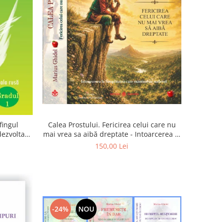
Calea Prostului. Fericirea celui care nu
fingul
mai vrea sa aibă dreptate - Intoarcerea la
 dezvoltam
Simplitatea care mantuieste sufletul
oarta
150,00 Lei
-24%
NOU