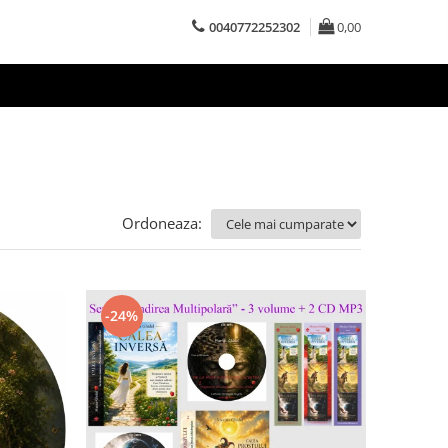
0040772252302
0,00
Ordoneaza:
-24%