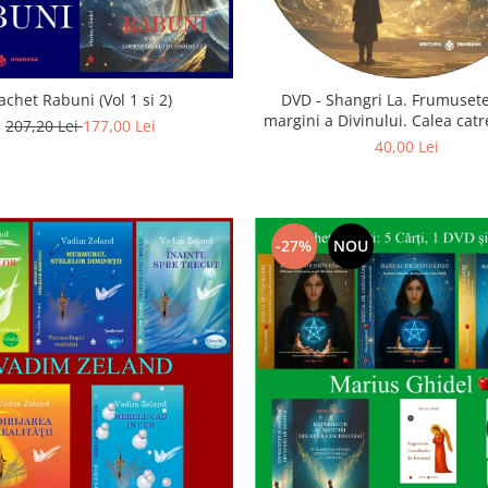
achet Rabuni (Vol 1 si 2)
DVD - Shangri La. Frumusete
margini a Divinului. Calea catre
207,20 Lei
177,00 Lei
40,00 Lei
-27%
NOU