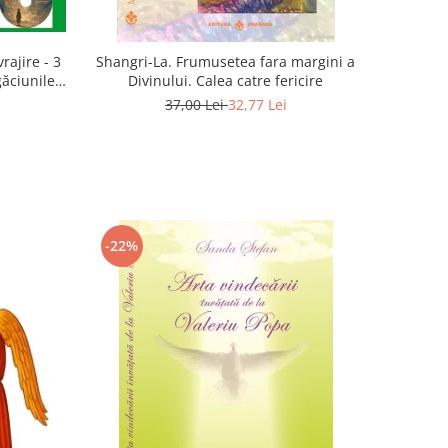
rajire - 3
Shangri-La. Frumusetea fara margini a
găciunile
Divinului. Calea catre fericire
 Marius
37,00 Lei
32,77 Lei
-22%