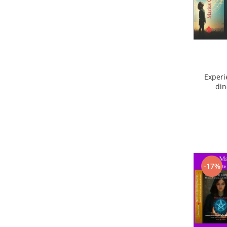
Experi
din
ext
-17%