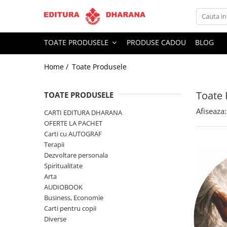
Toate Produsele
TOATE PRODUSELE
PRODUSE CADOU
BLOG
CARTI EDITURA DHARANA
Home /
Toate Produsele
OFERTE LA PACHET
Carti cu AUTOGRAF
Toate 
Terapii
TOATE PRODUSELE
Dietoterapie
Afiseaza:
CARTI EDITURA DHARANA
Dezvoltare personala
OFERTE LA PACHET
Carti cu AUTOGRAF
Spiritualitate
Terapii
Arta
Dezvoltare personala
AUDIOBOOK
Spiritualitate
Business, Economie
Arta
AUDIOBOOK
Carti pentru copii
Business, Economie
Diverse
Carti pentru copii
Filosofie
Diverse