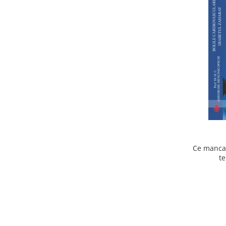
Ce mancam
te
cardiov