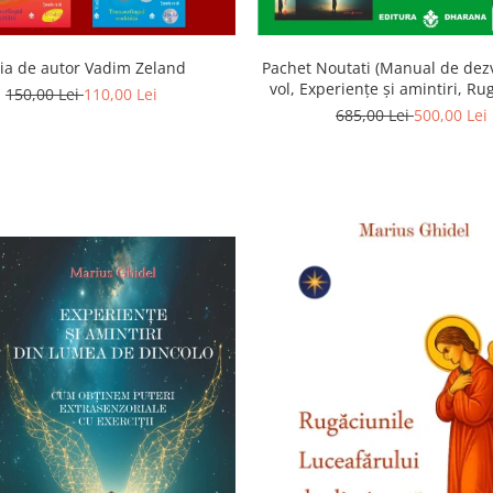
ia de autor Vadim Zeland
Pachet Noutati (Manual de dezv
vol, Experiențe și amintiri, Ru
150,00 Lei
110,00 Lei
Luceafarului de dimineata) -
685,00 Lei
500,00 Lei
Ghidel