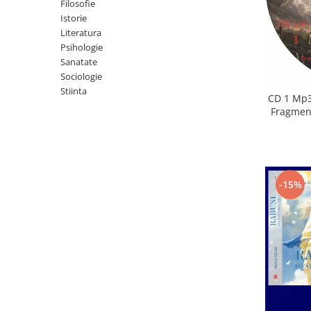
Istorie
Filosofie
Istorie
Literatura
Literatura
Psihologie
Psihologie
Sanatate
Sanatate
Sociologie
Sociologie
Stiinta
Stiinta
CD 1 Mp3
Fragment
-15%