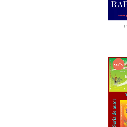
P
-27%