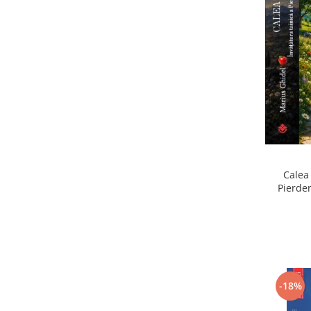
Calea 
Pierder
Pierdere
-18%