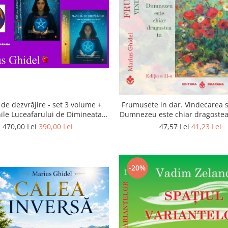
de dezvrăjire - set 3 volume +
Frumusete in dar. Vindecarea s
ile Luceafarului de Dimineata -
Dumnezeu este chiar dragostea 
Gratuit)
a 2-a
470,00 Lei
390,00 Lei
47,57 Lei
41,23 Lei
-20%