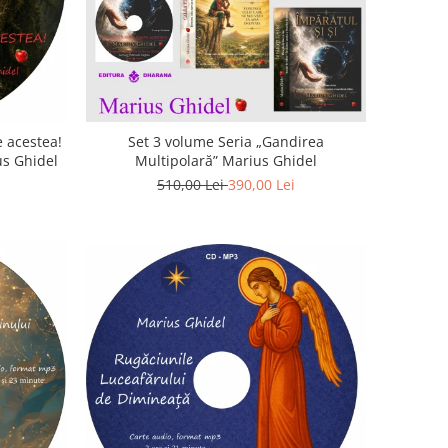
 acestea!
Set 3 volume Seria „Gandirea
us Ghidel
Multipolară” Marius Ghidel
510,00 Lei
390,00 Lei