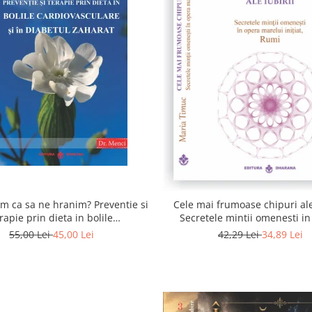
 ca sa ne hranim? Preventie si
Cele mai frumoase chipuri ale 
rapie prin dieta in bolile
Secretele mintii omenesti i
asculare si in diabetul zaharat
marelui initiat, Rumi
55,00 Lei
45,00 Lei
42,29 Lei
34,89 Lei