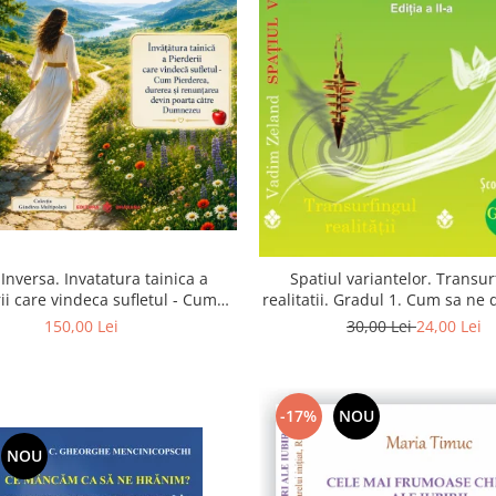
Inversa. Invatatura tainica a
Spatiul variantelor. Transur
ii care vindeca sufletul - Cum
realitatii. Gradul 1. Cum sa ne
a, durerea si renuntarea devin
intuitia si sa ne alegem s
150,00 Lei
30,00 Lei
24,00 Lei
poarta catre Dumnezeu
-17%
NOU
NOU