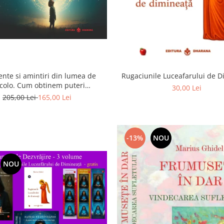
ente si amintiri din lumea de
Rugaciunile Luceafarului de 
colo. Cum obtinem puteri
30,00 Lei
rasenzoriale - cu exercitii
205,00 Lei
165,00 Lei
-13%
NOU
NOU