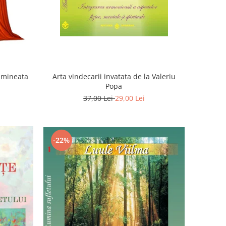
Dimineata
Arta vindecarii invatata de la Valeriu
Popa
37,00 Lei
29,00 Lei
-22%