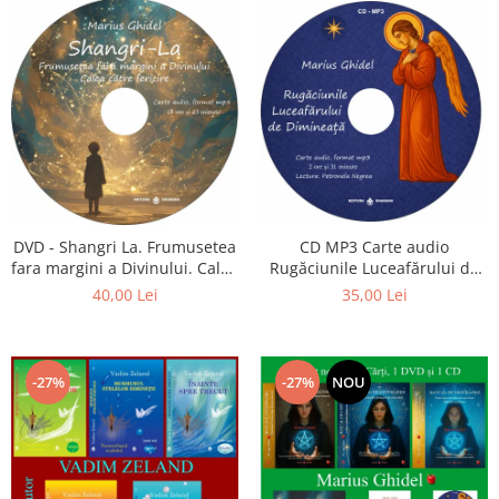
CD MP3 Carte audio
DVD - Shangri La. Frumusetea
Rugăciunile Luceafărului de
fara margini a Divinului. Calea
dimineață
catre fericire
35,00 Lei
40,00 Lei
-27%
-27%
NOU