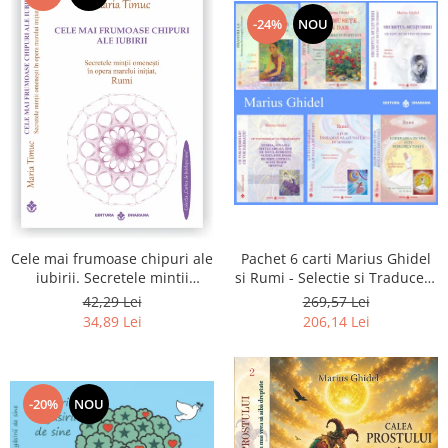
-24%
NOU
Pachet 6 carti Marius Ghidel
Cele mai frumoase chipuri ale
si Rumi - Selectie si Traducere
iubirii. Secretele mintii
de Marius Ghidel
omenesti in opera marelui
269,57 Lei
42,29 Lei
initiat, Rumi
206,14 Lei
34,89 Lei
-20%
NOU