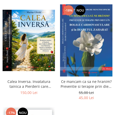
-18%
NOU
Calea Inversa. Invatatura
Ce mancam ca sa ne hranim?
tainica a Pierderii care
Preventie si terapie prin dieta
vindeca sufletul - Cum
in bolile cardiovasculare si in
150,00 Lei
55,00 Lei
Pierderea, durerea si
diabetul zaharat
45,00 Lei
renuntarea devin poarta catre
Dumnezeu
-17%
NOU