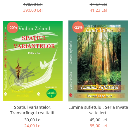
Luceafarului de Dimineata -
chiar dragostea ta. Editia a 2-
470,00 Lei
47,57 Lei
Gratuit)
a
390,00 Lei
41,23 Lei
-22%
-20%
Spatiul variantelor.
Lumina sufletului. Seria Invata
Transurfingul realitatii.
sa te ierti
Gradul 1. Cum sa ne
30,00 Lei
45,00 Lei
dezvoltam intuitia si sa ne
24,00 Lei
35,00 Lei
alegem soarta