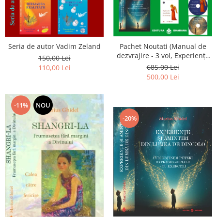
Seria de autor Vadim Zeland
Pachet Noutati (Manual de
dezvrajire - 3 vol, Experiențe
150,00 Lei
și amintiri, Rugăciunile
685,00 Lei
110,00 Lei
Luceafarului de dimineata) -
500,00 Lei
Marius Ghidel
-11%
NOU
-20%