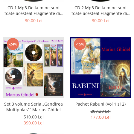
Istorie
CD 1 Mp3 De la mine sunt
CD 2 Mp3 De la mine sunt
Literatura
toate acestea! Fragmente din
toate acestea! Fragmente din
Psihologie
cărțile lui Marius Ghidel
cărțile lui Marius Ghidel
30,00 Lei
30,00 Lei
Sanatate
Sociologie
Stiinta
-24%
-15%
Set 3 volume Seria „Gandirea
Pachet Rabuni (Vol 1 si 2)
Multipolară” Marius Ghidel
207,20 Lei
510,00 Lei
177,00 Lei
390,00 Lei