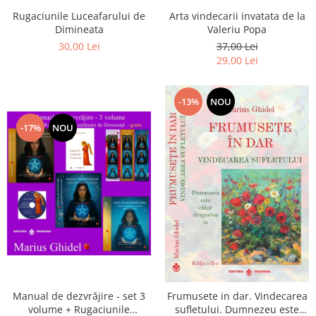
Arta vindecarii invatata de la
Rugaciunile Luceafarului de
Valeriu Popa
Dimineata
37,00 Lei
30,00 Lei
29,00 Lei
-13%
NOU
-17%
NOU
Manual de dezvrăjire - set 3
Frumusete in dar. Vindecarea
volume + Rugaciunile
sufletului. Dumnezeu este