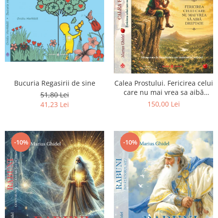
Bucuria Regasirii de sine
Calea Prostului. Fericirea celui
care nu mai vrea sa aibă
51,80 Lei
dreptate - Intoarcerea la
150,00 Lei
41,23 Lei
Simplitatea care mantuieste
sufletul
-10%
-10%