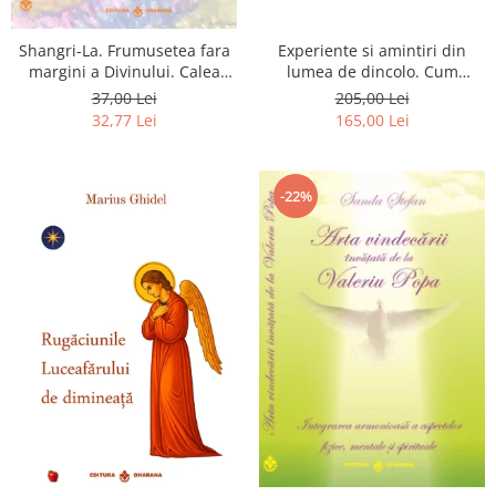
Shangri-La. Frumusetea fara
Experiente si amintiri din
margini a Divinului. Calea
lumea de dincolo. Cum
catre fericire
obtinem puteri
37,00 Lei
205,00 Lei
extrasenzoriale - cu exercitii
32,77 Lei
165,00 Lei
-22%