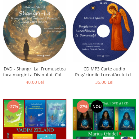
CD MP3 Carte audio
DVD - Shangri La. Frumusetea
Rugăciunile Luceafărului de
fara margini a Divinului. Calea
dimineață
catre fericire
35,00 Lei
40,00 Lei
-27%
-27%
NOU