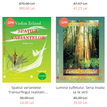
Luceafarului de Dimineata -
chiar dragostea ta. Editia a 2-
470,00 Lei
47,57 Lei
Gratuit)
a
390,00 Lei
41,23 Lei
-22%
-20%
Spatiul variantelor.
Lumina sufletului. Seria Invata
Transurfingul realitatii.
sa te ierti
Gradul 1. Cum sa ne
30,00 Lei
45,00 Lei
dezvoltam intuitia si sa ne
24,00 Lei
35,00 Lei
alegem soarta