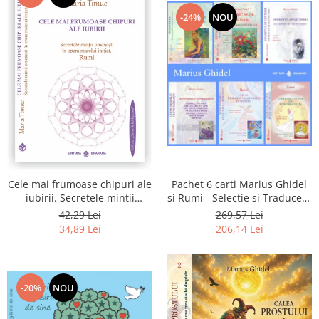
-24%
NOU
Pachet 6 carti Marius Ghidel
Cele mai frumoase chipuri ale
si Rumi - Selectie si Traducere
iubirii. Secretele mintii
de Marius Ghidel
omenesti in opera marelui
269,57 Lei
42,29 Lei
initiat, Rumi
206,14 Lei
34,89 Lei
-20%
NOU