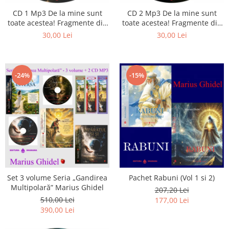
Istorie
CD 1 Mp3 De la mine sunt
CD 2 Mp3 De la mine sunt
Literatura
toate acestea! Fragmente din
toate acestea! Fragmente din
Psihologie
cărțile lui Marius Ghidel
cărțile lui Marius Ghidel
30,00 Lei
30,00 Lei
Sanatate
Sociologie
Stiinta
-24%
-15%
Set 3 volume Seria „Gandirea
Pachet Rabuni (Vol 1 si 2)
Multipolară” Marius Ghidel
207,20 Lei
510,00 Lei
177,00 Lei
390,00 Lei