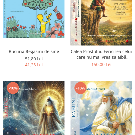
Bucuria Regasirii de sine
Calea Prostului. Fericirea celui
care nu mai vrea sa aibă
51,80 Lei
dreptate - Intoarcerea la
150,00 Lei
41,23 Lei
Simplitatea care mantuieste
sufletul
-10%
-10%