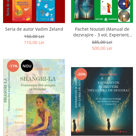
Seria de autor Vadim Zeland
Pachet Noutati (Manual de
dezvrajire - 3 vol, Experiențe
150,00 Lei
și amintiri, Rugăciunile
685,00 Lei
110,00 Lei
Luceafarului de dimineata) -
500,00 Lei
Marius Ghidel
-11%
NOU
-20%