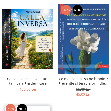
-18%
NOU
Calea Inversa. Invatatura
Ce mancam ca sa ne hranim?
tainica a Pierderii care
Preventie si terapie prin dieta
vindeca sufletul - Cum
in bolile cardiovasculare si in
150,00 Lei
55,00 Lei
Pierderea, durerea si
diabetul zaharat
45,00 Lei
renuntarea devin poarta catre
Dumnezeu
-17%
NOU