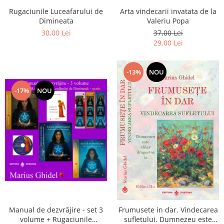
Arta vindecarii invatata de la
Rugaciunile Luceafarului de
Valeriu Popa
Dimineata
37,00 Lei
30,00 Lei
29,00 Lei
-13%
NOU
-17%
NOU
Manual de dezvrăjire - set 3
Frumusete in dar. Vindecarea
volume + Rugaciunile
sufletului. Dumnezeu este