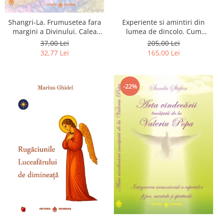
Shangri-La. Frumusetea fara
Experiente si amintiri din
margini a Divinului. Calea
lumea de dincolo. Cum
catre fericire
obtinem puteri
37,00 Lei
205,00 Lei
extrasenzoriale - cu exercitii
32,77 Lei
165,00 Lei
-22%