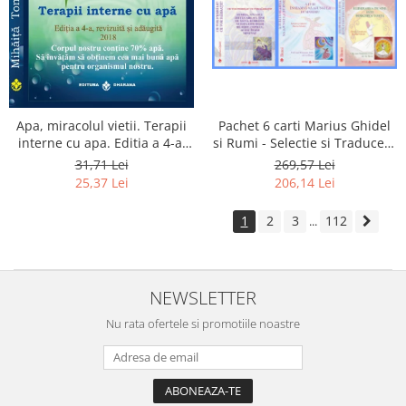
Apa, miracolul vietii. Terapii
Pachet 6 carti Marius Ghidel
interne cu apa. Editia a 4-a,
si Rumi - Selectie si Traducere
revizuita si adaugita.
de Marius Ghidel
31,71 Lei
269,57 Lei
25,37 Lei
206,14 Lei
1
2
3
112
...
NEWSLETTER
Nu rata ofertele si promotiile noastre