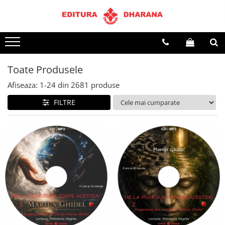
Terapii
Dietoterapie
Toate Produsele
Afiseaza:
1-
24
din
2681
produse
FILTRE