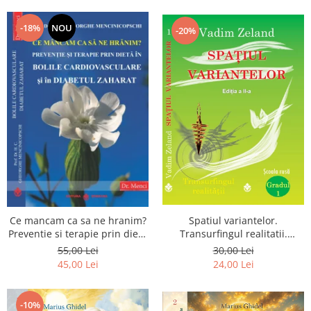
Dumnezeu
-18%
NOU
-20%
Spatiul variantelor.
Ce mancam ca sa ne hranim?
Transurfingul realitatii.
Preventie si terapie prin dieta
Gradul 1. Cum sa ne
in bolile cardiovasculare si in
30,00 Lei
55,00 Lei
dezvoltam intuitia si sa ne
diabetul zaharat
24,00 Lei
45,00 Lei
alegem soarta
-10%