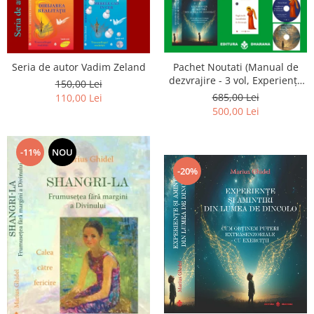
Seria de autor Vadim Zeland
Pachet Noutati (Manual de
dezvrajire - 3 vol, Experiențe
150,00 Lei
și amintiri, Rugăciunile
685,00 Lei
110,00 Lei
Luceafarului de dimineata) -
500,00 Lei
Marius Ghidel
-11%
NOU
-20%