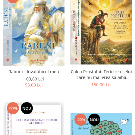
Calea Prostului. Fericirea celui
Rabuni - Invatatorul meu
care nu mai vrea sa aibă
103,60 Lei
dreptate - Intoarcerea la
150,00 Lei
93,00 Lei
Simplitatea care mantuieste
sufletul
-17%
NOU
-20%
NOU