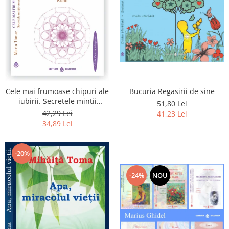
Bucuria Regasirii de sine
Cele mai frumoase chipuri ale
iubirii. Secretele mintii
51,80 Lei
omenesti in opera marelui
42,29 Lei
41,23 Lei
initiat, Rumi
34,89 Lei
-20%
-24%
NOU