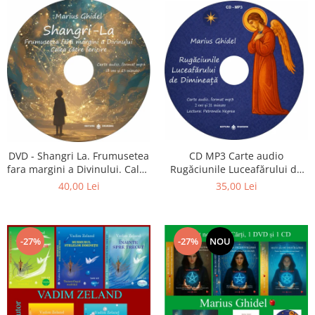
CD MP3 Carte audio
DVD - Shangri La. Frumusetea
Rugăciunile Luceafărului de
fara margini a Divinului. Calea
dimineață
catre fericire
35,00 Lei
40,00 Lei
-27%
-27%
NOU