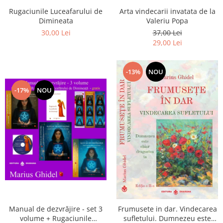
Arta vindecarii invatata de la
Rugaciunile Luceafarului de
Valeriu Popa
Dimineata
37,00 Lei
30,00 Lei
29,00 Lei
-13%
NOU
-17%
NOU
Manual de dezvrăjire - set 3
Frumusete in dar. Vindecarea
volume + Rugaciunile
sufletului. Dumnezeu este