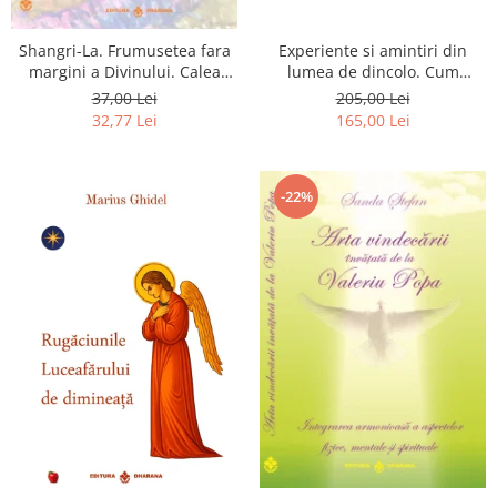
Shangri-La. Frumusetea fara
Experiente si amintiri din
margini a Divinului. Calea
lumea de dincolo. Cum
catre fericire
obtinem puteri
37,00 Lei
205,00 Lei
extrasenzoriale - cu exercitii
32,77 Lei
165,00 Lei
-22%