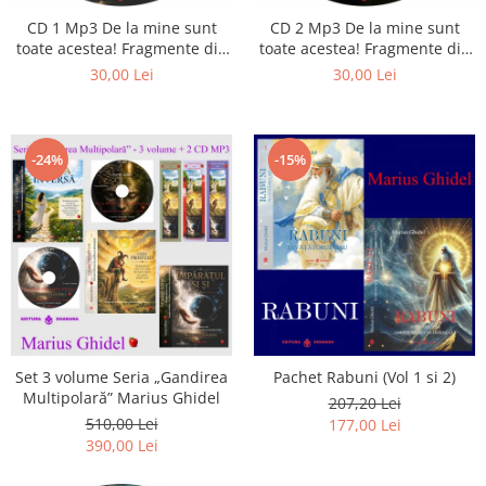
CD 1 Mp3 De la mine sunt
CD 2 Mp3 De la mine sunt
toate acestea! Fragmente din
toate acestea! Fragmente din
cărțile lui Marius Ghidel
cărțile lui Marius Ghidel
30,00 Lei
30,00 Lei
-24%
-15%
Set 3 volume Seria „Gandirea
Pachet Rabuni (Vol 1 si 2)
Multipolară” Marius Ghidel
207,20 Lei
510,00 Lei
177,00 Lei
390,00 Lei