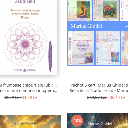
i frumoase chipuri ale iubirii.
Pachet 6 carti Marius Ghidel s
ele mintii omenesti in opera
Selectie si Traducere de Mari
marelui initiat, Rumi
42,29 Lei
34,89 Lei
269,57 Lei
206,14 Lei
-10%