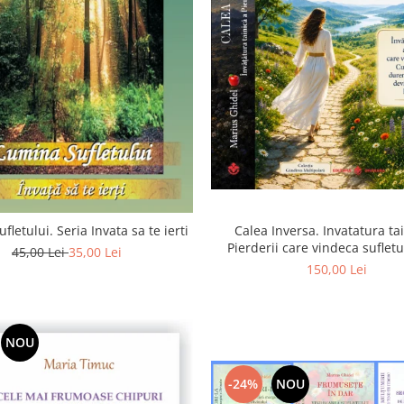
Calea Inversa. Invatatura ta
fletului. Seria Invata sa te ierti
Pierderii care vindeca suflet
45,00 Lei
35,00 Lei
Pierderea, durerea si renunta
150,00 Lei
poarta catre Dumneze
NOU
-24%
NOU