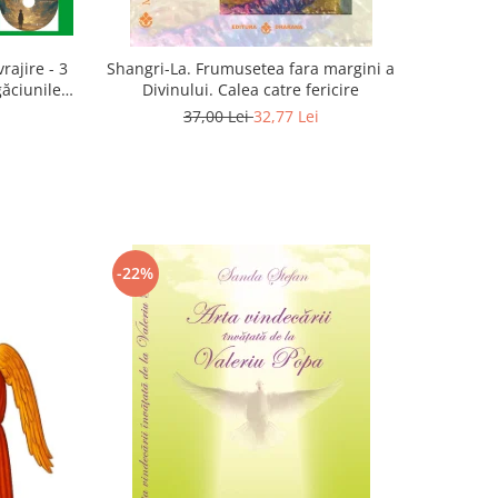
rajire - 3
Shangri-La. Frumusetea fara margini a
găciunile
Divinului. Calea catre fericire
 Marius
37,00 Lei
32,77 Lei
-22%