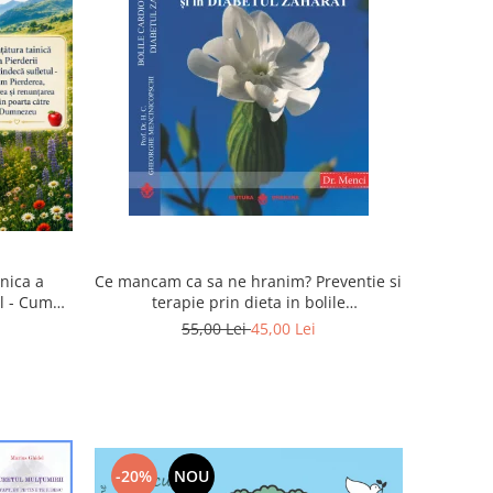
inica a
Ce mancam ca sa ne hranim? Preventie si
ul - Cum
terapie prin dieta in bolile
rea devin
cardiovasculare si in diabetul zaharat
55,00 Lei
45,00 Lei
u
-20%
NOU