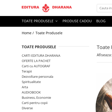
Toate Produsele
TOATE PRODUSELE
PRODUSE CADOU
BLOG
CARTI EDITURA DHARANA
Home /
Toate Produsele
OFERTE LA PACHET
Carti cu AUTOGRAF
Toate 
Terapii
TOATE PRODUSELE
Dietoterapie
Afiseaza:
CARTI EDITURA DHARANA
Dezvoltare personala
OFERTE LA PACHET
Carti cu AUTOGRAF
Spiritualitate
Terapii
Arta
Dezvoltare personala
AUDIOBOOK
Spiritualitate
Business, Economie
Arta
AUDIOBOOK
Carti pentru copii
Business, Economie
Diverse
Carti pentru copii
Filosofie
Diverse