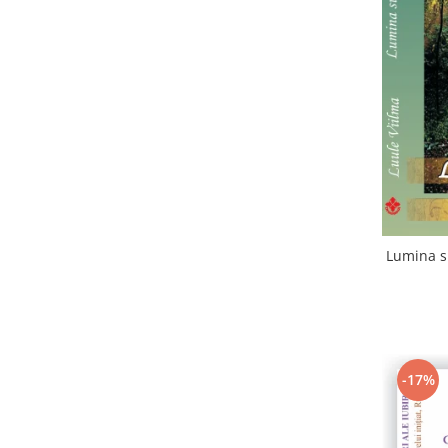
Lumina su
-17%