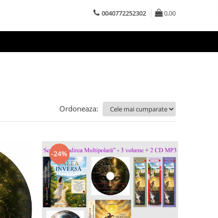
0040772252302
0,00
Ordoneaza:
-24%