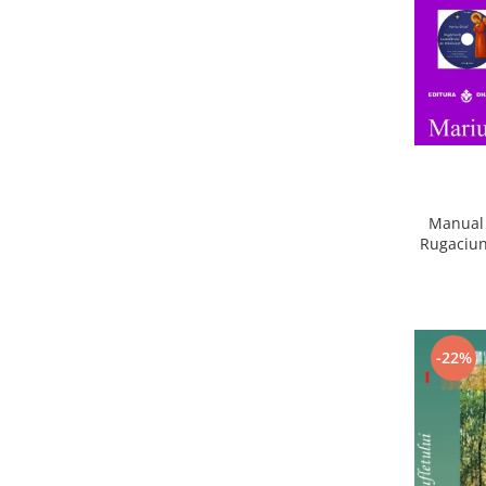
Manual 
Rugaciun
-22%