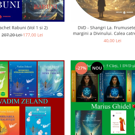
achet Rabuni (Vol 1 si 2)
DVD - Shangri La. Frumusete
margini a Divinului. Calea catre
207,20 Lei
177,00 Lei
40,00 Lei
-27%
NOU