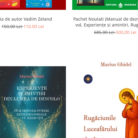
ia de autor Vadim Zeland
Pachet Noutati (Manual de dezv
vol, Experiențe și amintiri, Ru
150,00 Lei
110,00 Lei
Luceafarului de dimineata) -
685,00 Lei
500,00 Lei
Ghidel