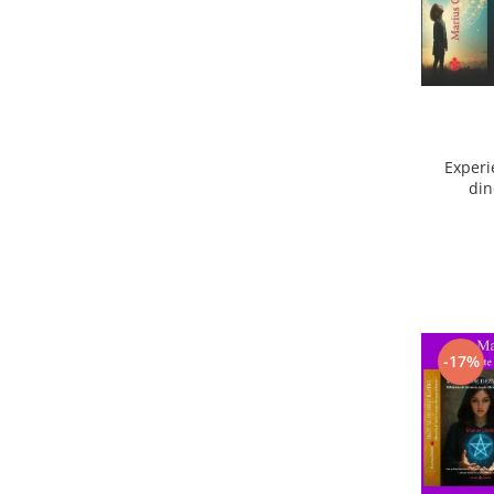
Experi
din
ext
-17%