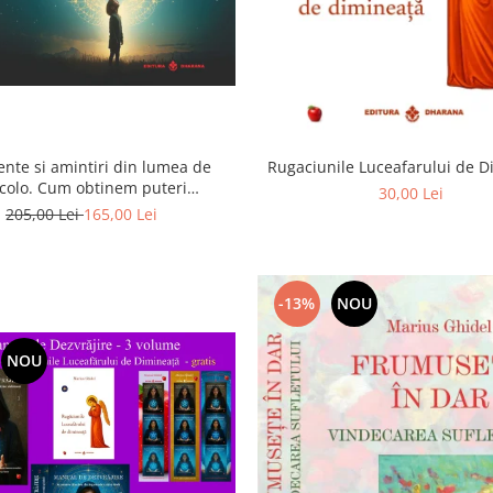
ente si amintiri din lumea de
Rugaciunile Luceafarului de 
colo. Cum obtinem puteri
30,00 Lei
rasenzoriale - cu exercitii
205,00 Lei
165,00 Lei
-13%
NOU
NOU