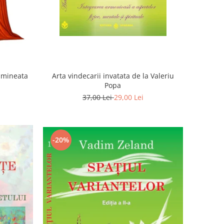
Dimineata
Arta vindecarii invatata de la Valeriu
Popa
37,00 Lei
29,00 Lei
-20%