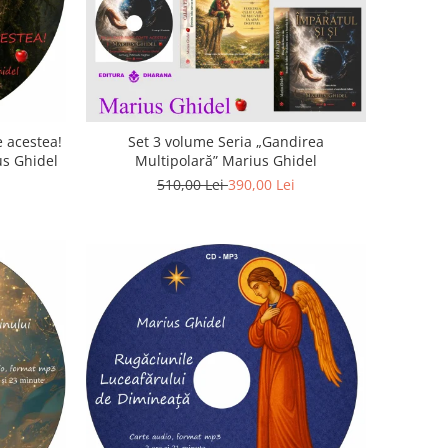
 acestea!
Set 3 volume Seria „Gandirea
us Ghidel
Multipolară” Marius Ghidel
510,00 Lei
390,00 Lei