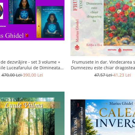
de dezvrăjire - set 3 volume +
Frumusete in dar. Vindecarea s
ile Luceafarului de Dimineata -
Dumnezeu este chiar dragostea 
Gratuit)
a 2-a
470,00 Lei
390,00 Lei
47,57 Lei
41,23 Lei