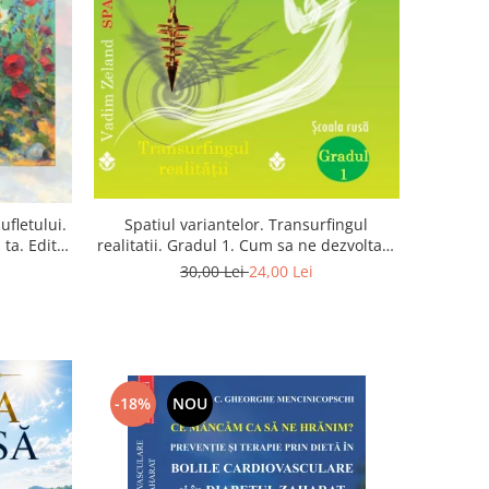
Spatiul variantelor. Transurfingul
ufletului.
realitatii. Gradul 1. Cum sa ne dezvoltam
ta. Editia
intuitia si sa ne alegem soarta
30,00 Lei
24,00 Lei
-18%
NOU