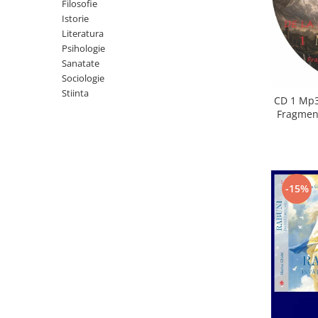
Istorie
Filosofie
Istorie
Literatura
Literatura
Psihologie
Psihologie
Sanatate
Sanatate
Sociologie
Sociologie
Stiinta
Stiinta
CD 1 Mp3
Fragment
-15%