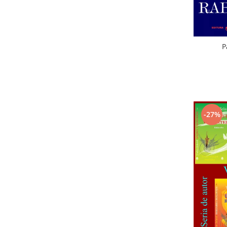
P
-27%