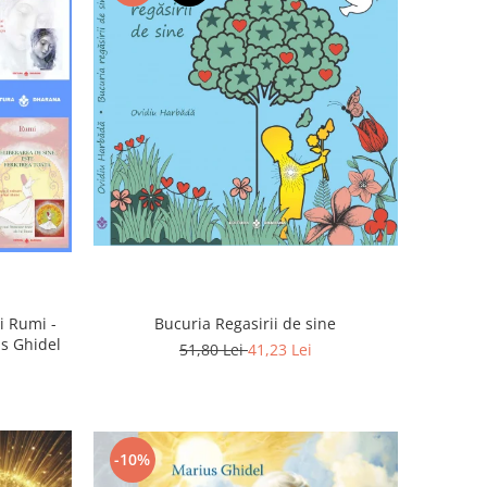
Bucuria Regasirii de sine
i Rumi -
us Ghidel
51,80 Lei
41,23 Lei
-10%