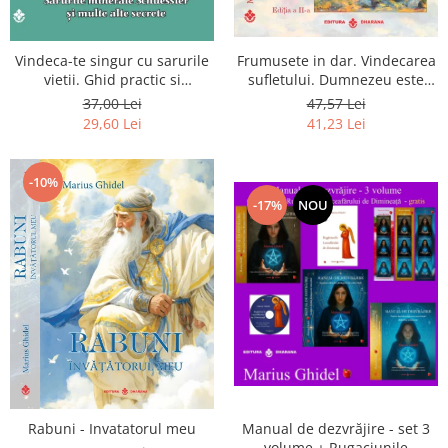
Vindeca-te singur cu sarurile
Frumusete in dar. Vindecarea
vietii. Ghid practic si
sufletului. Dumnezeu este
informativ. Sarurile minerale
chiar dragostea ta. Editia a 2-
37,00 Lei
47,57 Lei
Schuessler si multe alte
a
29,60 Lei
41,23 Lei
secrete
-10%
-17%
NOU
Rabuni - Invatatorul meu
Manual de dezvrăjire - set 3
volume + Rugaciunile