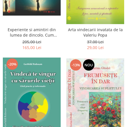
Experiente si amintiri din
Arta vindecarii invatata de la
lumea de dincolo. Cum
Valeriu Popa
obtinem puteri
205,00 Lei
37,00 Lei
extrasenzoriale - cu exercitii
165,00 Lei
29,00 Lei
-20%
-13%
NOU