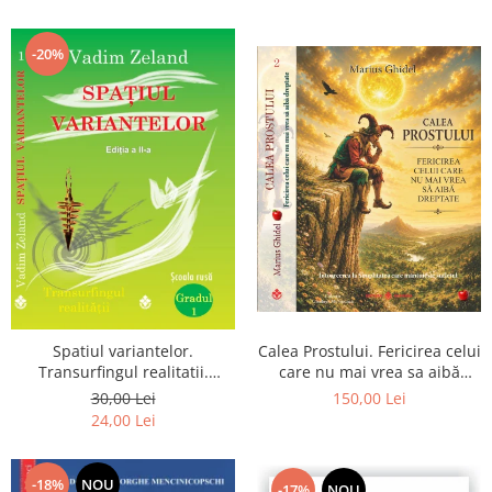
renuntarea devin poarta catre
Dumnezeu
-20%
Spatiul variantelor.
Calea Prostului. Fericirea celui
Transurfingul realitatii.
care nu mai vrea sa aibă
Gradul 1. Cum sa ne
dreptate - Intoarcerea la
30,00 Lei
150,00 Lei
dezvoltam intuitia si sa ne
Simplitatea care mantuieste
24,00 Lei
alegem soarta
sufletul
-18%
NOU
-17%
NOU