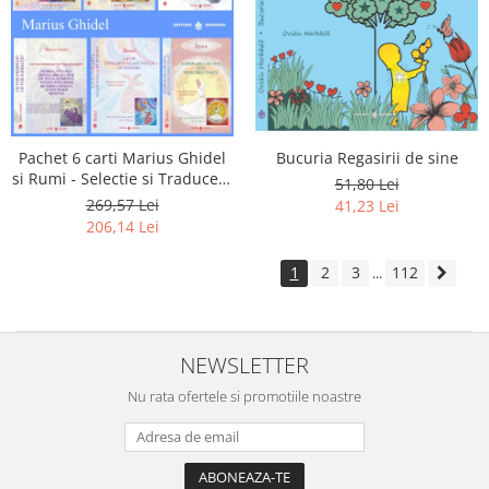
Pachet 6 carti Marius Ghidel
Bucuria Regasirii de sine
si Rumi - Selectie si Traducere
51,80 Lei
de Marius Ghidel
269,57 Lei
41,23 Lei
206,14 Lei
1
2
3
112
...
NEWSLETTER
Nu rata ofertele si promotiile noastre