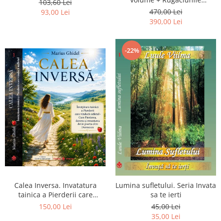
103,60 Lei
Luceafarului de Dimineata -
470,00 Lei
93,00 Lei
Gratuit)
390,00 Lei
-22%
Calea Inversa. Invatatura
Lumina sufletului. Seria Invata
tainica a Pierderii care
sa te ierti
vindeca sufletul - Cum
150,00 Lei
45,00 Lei
Pierderea, durerea si
35,00 Lei