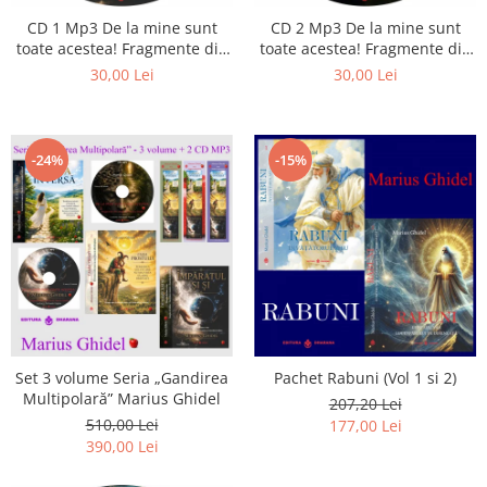
Istorie
CD 1 Mp3 De la mine sunt
CD 2 Mp3 De la mine sunt
Literatura
toate acestea! Fragmente din
toate acestea! Fragmente din
Psihologie
cărțile lui Marius Ghidel
cărțile lui Marius Ghidel
30,00 Lei
30,00 Lei
Sanatate
Sociologie
Stiinta
-24%
-15%
Set 3 volume Seria „Gandirea
Pachet Rabuni (Vol 1 si 2)
Multipolară” Marius Ghidel
207,20 Lei
510,00 Lei
177,00 Lei
390,00 Lei