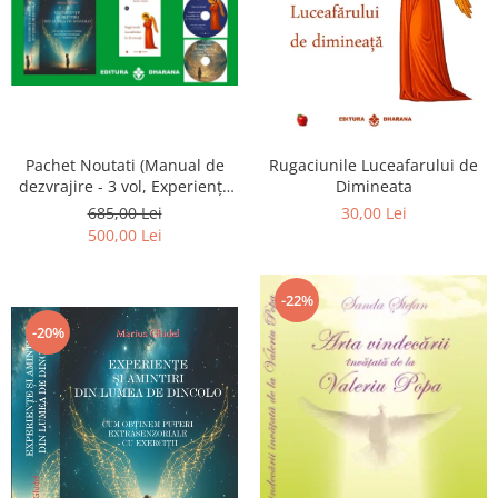
Pachet Noutati (Manual de
Rugaciunile Luceafarului de
dezvrajire - 3 vol, Experiențe
Dimineata
și amintiri, Rugăciunile
685,00 Lei
30,00 Lei
Luceafarului de dimineata) -
500,00 Lei
Marius Ghidel
-22%
-20%