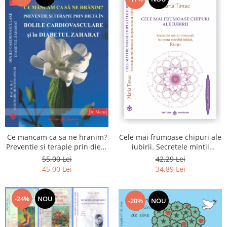
Cele mai frumoase chipuri ale
Ce mancam ca sa ne hranim?
iubirii. Secretele mintii
Preventie si terapie prin dieta
omenesti in opera marelui
in bolile cardiovasculare si in
42,29 Lei
55,00 Lei
initiat, Rumi
diabetul zaharat
34,89 Lei
45,00 Lei
-24%
NOU
-20%
NOU