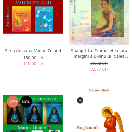
Seria de autor Vadim Zeland
Shangri-La. Frumusetea fara
margini a Divinului. Calea
150,00 Lei
catre fericire
37,00 Lei
110,00 Lei
32,77 Lei
-27%
NOU