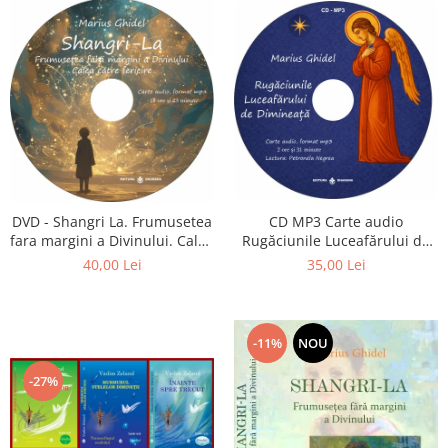
CD MP3 Carte audio
DVD - Shangri La. Frumusetea
Rugăciunile Luceafărului de
fara margini a Divinului. Calea
dimineață
catre fericire
35,00 Lei
40,00 Lei
-11%
NOU
-27%