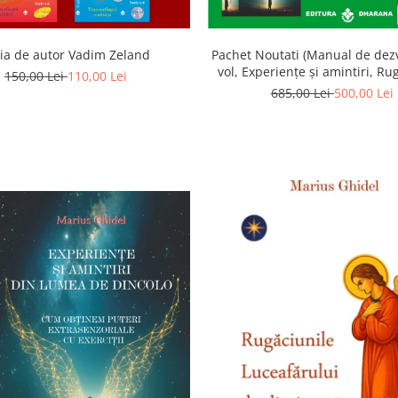
ia de autor Vadim Zeland
Pachet Noutati (Manual de dezv
vol, Experiențe și amintiri, Ru
150,00 Lei
110,00 Lei
Luceafarului de dimineata) -
685,00 Lei
500,00 Lei
Ghidel