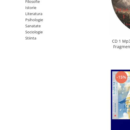
Istorie
Filosofie
Istorie
Literatura
Literatura
Psihologie
Psihologie
Sanatate
Sanatate
Sociologie
Sociologie
Stiinta
Stiinta
CD 1 Mp3
Fragment
-15%