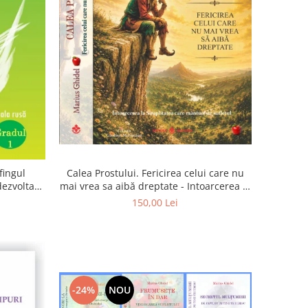
Calea Prostului. Fericirea celui care nu
fingul
mai vrea sa aibă dreptate - Intoarcerea la
 dezvoltam
Simplitatea care mantuieste sufletul
oarta
150,00 Lei
-24%
NOU