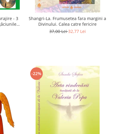
rajire - 3
Shangri-La. Frumusetea fara margini a
găciunile
Divinului. Calea catre fericire
 Marius
37,00 Lei
32,77 Lei
-22%