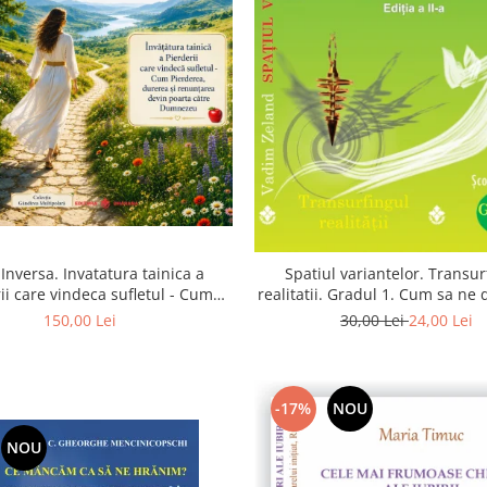
Inversa. Invatatura tainica a
Spatiul variantelor. Transur
ii care vindeca sufletul - Cum
realitatii. Gradul 1. Cum sa ne
a, durerea si renuntarea devin
intuitia si sa ne alegem s
150,00 Lei
30,00 Lei
24,00 Lei
poarta catre Dumnezeu
-17%
NOU
NOU