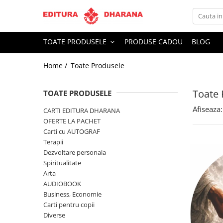
Toate Produsele
TOATE PRODUSELE
PRODUSE CADOU
BLOG
CARTI EDITURA DHARANA
Home /
Toate Produsele
OFERTE LA PACHET
Carti cu AUTOGRAF
Toate 
Terapii
TOATE PRODUSELE
Dietoterapie
Afiseaza:
CARTI EDITURA DHARANA
Dezvoltare personala
OFERTE LA PACHET
Carti cu AUTOGRAF
Spiritualitate
Terapii
Arta
Dezvoltare personala
AUDIOBOOK
Spiritualitate
Business, Economie
Arta
AUDIOBOOK
Carti pentru copii
Business, Economie
Diverse
Carti pentru copii
Filosofie
Diverse