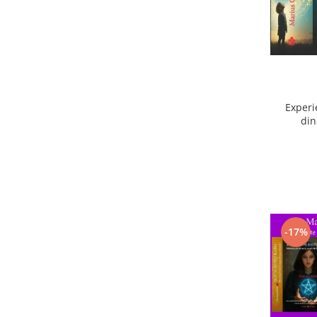
Experi
din
ext
-17%