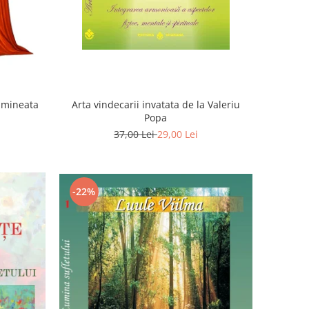
Dimineata
Arta vindecarii invatata de la Valeriu
Popa
37,00 Lei
29,00 Lei
-22%