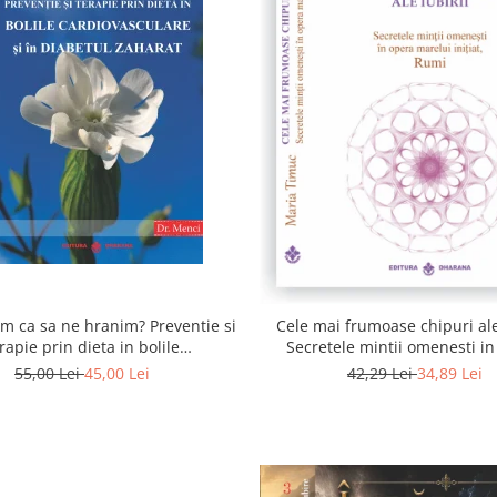
 ca sa ne hranim? Preventie si
Cele mai frumoase chipuri ale 
rapie prin dieta in bolile
Secretele mintii omenesti i
asculare si in diabetul zaharat
marelui initiat, Rumi
55,00 Lei
45,00 Lei
42,29 Lei
34,89 Lei