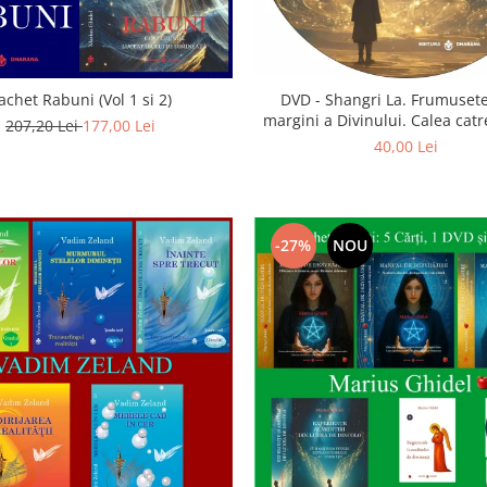
achet Rabuni (Vol 1 si 2)
DVD - Shangri La. Frumusete
margini a Divinului. Calea catre
207,20 Lei
177,00 Lei
40,00 Lei
-27%
NOU