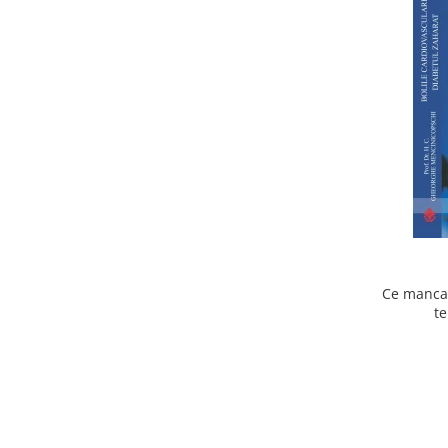
Ce mancam
te
cardiov