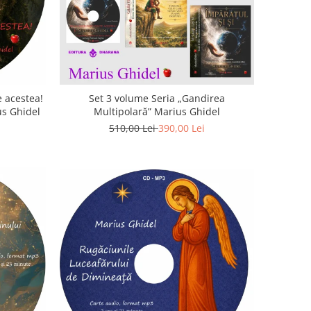
 acestea!
Set 3 volume Seria „Gandirea
us Ghidel
Multipolară” Marius Ghidel
510,00 Lei
390,00 Lei