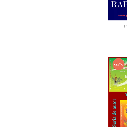
P
-27%