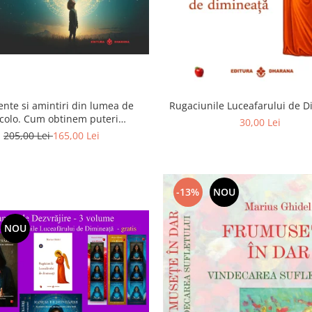
ente si amintiri din lumea de
Rugaciunile Luceafarului de 
colo. Cum obtinem puteri
30,00 Lei
rasenzoriale - cu exercitii
205,00 Lei
165,00 Lei
-13%
NOU
NOU