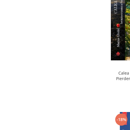
Calea 
Pierder
Pierdere
-18%