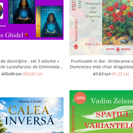
de dezvrăjire - set 3 volume +
Frumusete in dar. Vindecarea s
ile Luceafarului de Dimineata -
Dumnezeu este chiar dragostea 
Gratuit)
a 2-a
470,00 Lei
390,00 Lei
47,57 Lei
41,23 Lei
-20%