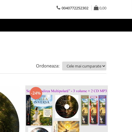
0040772252302
0,00
Ordoneaza:
-24%