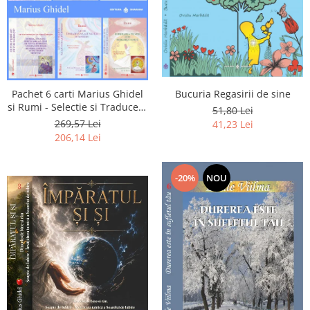
Pachet 6 carti Marius Ghidel
Bucuria Regasirii de sine
si Rumi - Selectie si Traducere
51,80 Lei
de Marius Ghidel
269,57 Lei
41,23 Lei
206,14 Lei
-20%
NOU