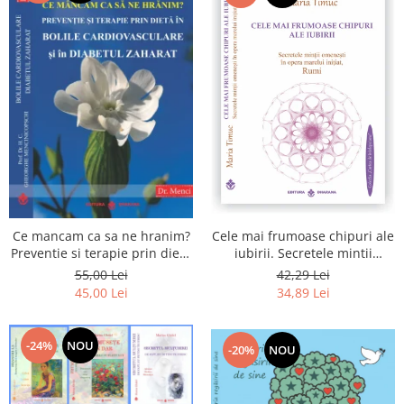
Cele mai frumoase chipuri ale
Ce mancam ca sa ne hranim?
iubirii. Secretele mintii
Preventie si terapie prin dieta
omenesti in opera marelui
in bolile cardiovasculare si in
42,29 Lei
55,00 Lei
initiat, Rumi
diabetul zaharat
34,89 Lei
45,00 Lei
-24%
NOU
-20%
NOU