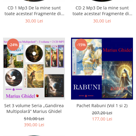
Istorie
CD 1 Mp3 De la mine sunt
CD 2 Mp3 De la mine sunt
Literatura
toate acestea! Fragmente din
toate acestea! Fragmente din
Psihologie
cărțile lui Marius Ghidel
cărțile lui Marius Ghidel
30,00 Lei
30,00 Lei
Sanatate
Sociologie
Stiinta
-24%
-15%
Set 3 volume Seria „Gandirea
Pachet Rabuni (Vol 1 si 2)
Multipolară” Marius Ghidel
207,20 Lei
510,00 Lei
177,00 Lei
390,00 Lei