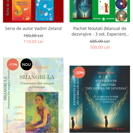
Seria de autor Vadim Zeland
Pachet Noutati (Manual de
dezvrajire - 3 vol, Experiențe
150,00 Lei
și amintiri, Rugăciunile
685,00 Lei
110,00 Lei
Luceafarului de dimineata) -
500,00 Lei
Marius Ghidel
-11%
NOU
-20%