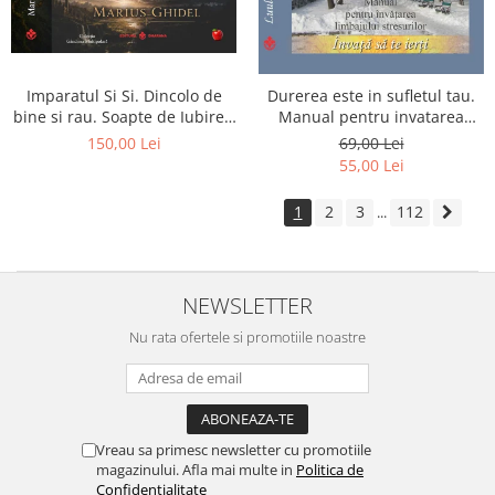
Imparatul Si Si. Dincolo de
Durerea este in sufletul tau.
bine si rau. Soapte de Iubire -
Manual pentru invatarea
Invatatura tainica a Soarelui
limbajului stresurilor Seria
150,00 Lei
69,00 Lei
de Iubire
Invata sa te Ierti Luule Viilma
55,00 Lei
1
2
3
112
...
NEWSLETTER
Nu rata ofertele si promotiile noastre
Vreau sa primesc newsletter cu promotiile
magazinului. Afla mai multe in
Politica de
Confidentialitate