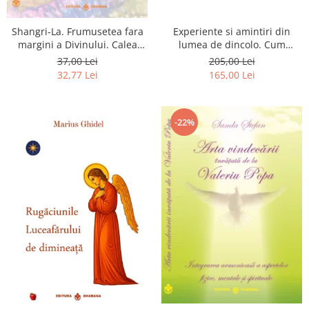
Shangri-La. Frumusetea fara
Experiente si amintiri din
margini a Divinului. Calea
lumea de dincolo. Cum
catre fericire
obtinem puteri
37,00 Lei
205,00 Lei
extrasenzoriale - cu exercitii
32,77 Lei
165,00 Lei
-22%