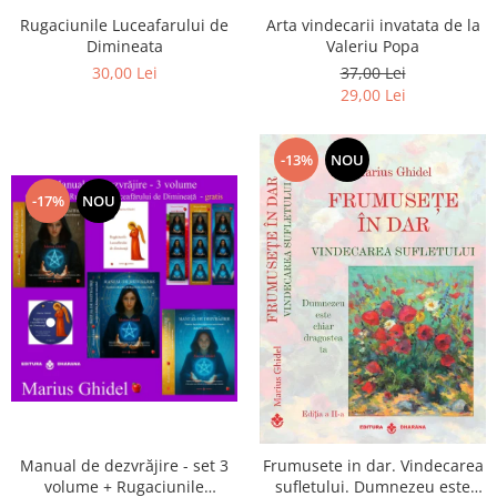
Arta vindecarii invatata de la
Rugaciunile Luceafarului de
Valeriu Popa
Dimineata
37,00 Lei
30,00 Lei
29,00 Lei
-13%
NOU
-17%
NOU
Manual de dezvrăjire - set 3
Frumusete in dar. Vindecarea
volume + Rugaciunile
sufletului. Dumnezeu este