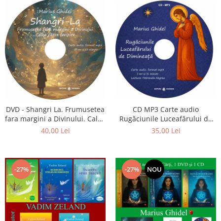
CD MP3 Carte audio
DVD - Shangri La. Frumusetea
Rugăciunile Luceafărului de
fara margini a Divinului. Calea
dimineață
catre fericire
35,00 Lei
40,00 Lei
-27%
-27%
NOU