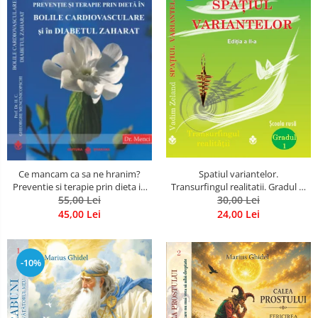
Spatiul variantelor.
Ce mancam ca sa ne hranim?
Transurfingul realitatii. Gradul 1.
Preventie si terapie prin dieta in
Cum sa ne dezvoltam intuitia si
30,00 Lei
bolile cardiovasculare si in
55,00 Lei
sa ne alegem soarta
diabetul zaharat
24,00 Lei
45,00 Lei
-10%