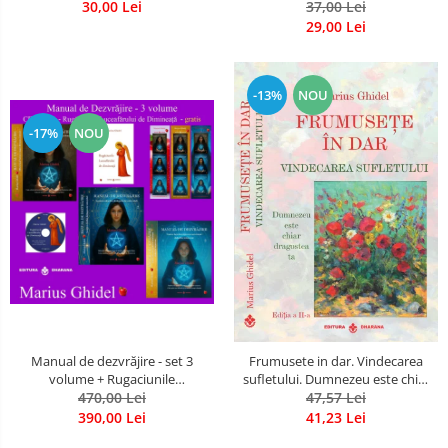
30,00 Lei
37,00 Lei
29,00 Lei
-13%
NOU
-17%
NOU
Manual de dezvrăjire - set 3
Frumusete in dar. Vindecarea
volume + Rugaciunile
sufletului. Dumnezeu este chiar
Luceafarului de Dimineata -
470,00 Lei
dragostea ta. Editia a 2-a
47,57 Lei
Gratuit)
390,00 Lei
41,23 Lei