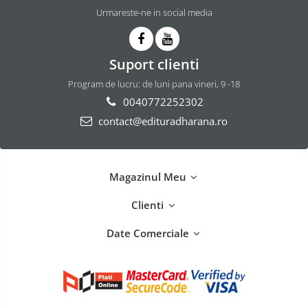
Urmareste-ne in social media
Suport clienti
Program de lucru: de luni pana vineri, 9 -18
0040772252302
contact@edituradharana.ro
Magazinul Meu
Clienti
Date Comerciale