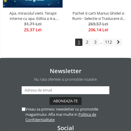
Apa, miracolul vietii. Terapii
Pachet 6 carti Marius Ghidel si
interne cu apa. Editia a 4-a,
Rumi - Selectie si Traducere de
revizuita si adaugita.
31,71 Lei
Marius Ghidel
269,57 Lei
25,37 Lei
206,14 Lei
1
2
3
112
...
Newsletter
Nu rata ofertele si promotiile noastre
Vreau sa primesc newsletter cu promotiile
magazinului. Afla mai multe in
Politica de
Confidentialitate
Social