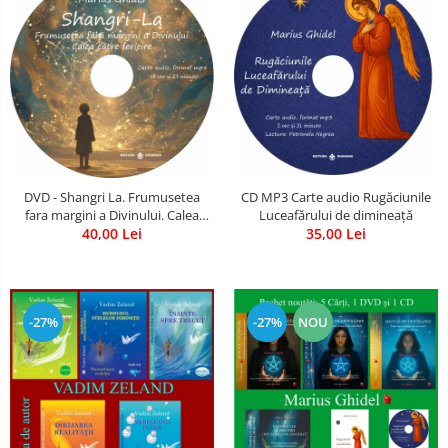
CD MP3 Carte audio Rugăciunile
DVD - Shangri La. Frumusetea
Luceafărului de dimineață
fara margini a Divinului. Calea
35,00 Lei
catre fericire
40,00 Lei
-27%
-27%
NOU