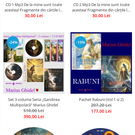
CD 1 Mp3 De la mine sunt toate
CD 2 Mp3 De la mine sunt toate
acestea! Fragmente din cărțile lui
acestea! Fragmente din cărțile lui
Marius Ghidel
30,00 Lei
Marius Ghidel
30,00 Lei
-24%
-15%
Set 3 volume Seria „Gandirea
Pachet Rabuni (Vol 1 si 2)
Multipolară” Marius Ghidel
207,20 Lei
510,00 Lei
177,00 Lei
390,00 Lei