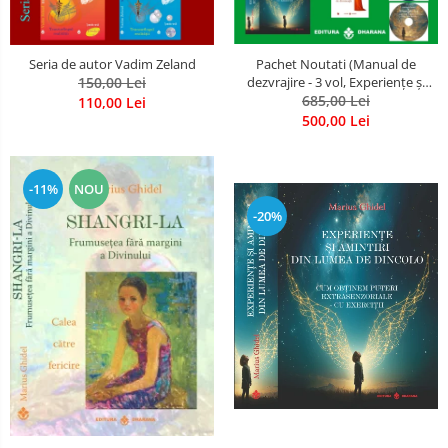
Seria de autor Vadim Zeland
Pachet Noutati (Manual de
150,00 Lei
dezvrajire - 3 vol, Experiențe și
amintiri, Rugăciunile
685,00 Lei
110,00 Lei
Luceafarului de dimineata) -
500,00 Lei
Marius Ghidel
-11%
NOU
-20%