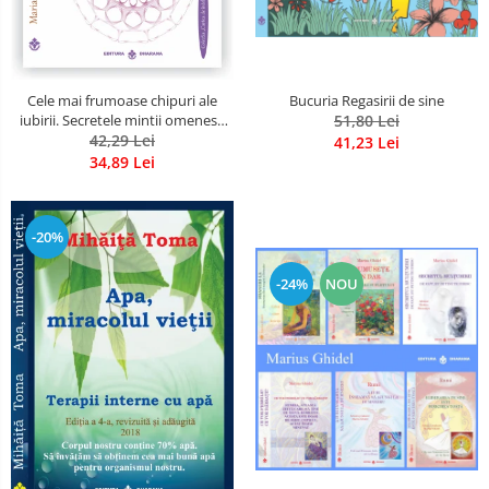
Bucuria Regasirii de sine
Cele mai frumoase chipuri ale
51,80 Lei
iubirii. Secretele mintii omenesti
in opera marelui initiat, Rumi
42,29 Lei
41,23 Lei
34,89 Lei
-20%
-24%
NOU