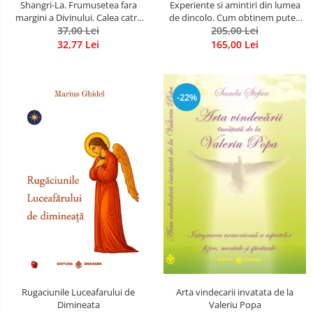
Shangri-La. Frumusetea fara
Experiente si amintiri din lumea
margini a Divinului. Calea catre
de dincolo. Cum obtinem puteri
37,00 Lei
fericire
extrasenzoriale - cu exercitii
205,00 Lei
32,77 Lei
165,00 Lei
-22%
Rugaciunile Luceafarului de
Arta vindecarii invatata de la
Dimineata
Valeriu Popa