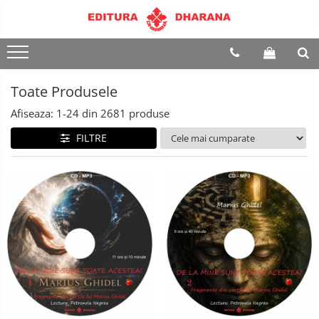
Terapii
Dietoterapie
Toate Produsele
Afiseaza:
1-
24
din
2681
produse
FILTRE