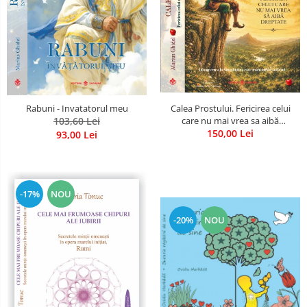
Calea Prostului. Fericirea celui
Rabuni - Invatatorul meu
care nu mai vrea sa aibă
103,60 Lei
dreptate - Intoarcerea la
150,00 Lei
93,00 Lei
Simplitatea care mantuieste
sufletul
-17%
NOU
-20%
NOU