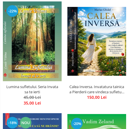
-22%
Calea Inversa. Invatatura tainica
Lumina sufletului. Seria Invata
a Pierderii care vindeca sufletul -
sa te ierti
Cum Pierderea, durerea si
150,00 Lei
45,00 Lei
renuntarea devin poarta catre
35,00 Lei
Dumnezeu
-18%
NOU
-20%