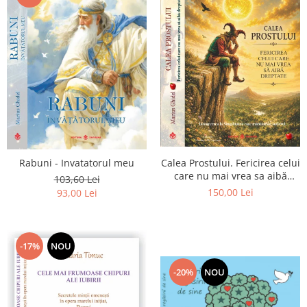
Calea Prostului. Fericirea celui
Rabuni - Invatatorul meu
care nu mai vrea sa aibă
103,60 Lei
dreptate - Intoarcerea la
150,00 Lei
93,00 Lei
Simplitatea care mantuieste
sufletul
-17%
NOU
-20%
NOU