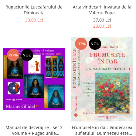
Arta vindecarii invatata de la
Rugaciunile Luceafarului de
Valeriu Popa
Dimineata
37,00 Lei
30,00 Lei
29,00 Lei
-13%
NOU
-17%
NOU
Manual de dezvrăjire - set 3
Frumusete in dar. Vindecarea
volume + Rugaciunile
sufletului. Dumnezeu este