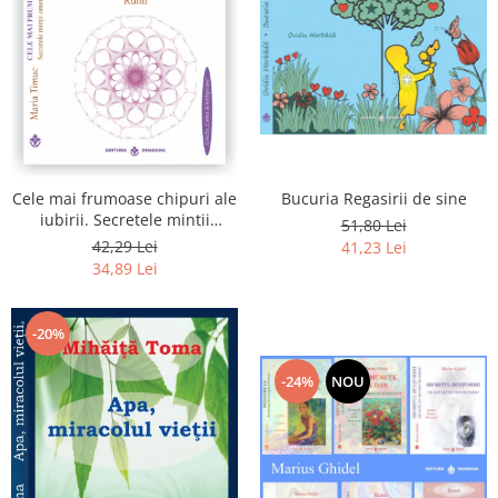
Bucuria Regasirii de sine
Cele mai frumoase chipuri ale
iubirii. Secretele mintii
51,80 Lei
omenesti in opera marelui
42,29 Lei
41,23 Lei
initiat, Rumi
34,89 Lei
-20%
-24%
NOU