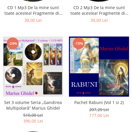
CD 1 Mp3 De la mine sunt
CD 2 Mp3 De la mine sunt
toate acestea! Fragmente din
toate acestea! Fragmente din
cărțile lui Marius Ghidel
cărțile lui Marius Ghidel
30,00 Lei
30,00 Lei
-24%
-15%
Set 3 volume Seria „Gandirea
Pachet Rabuni (Vol 1 si 2)
Multipolară” Marius Ghidel
207,20 Lei
510,00 Lei
177,00 Lei
390,00 Lei