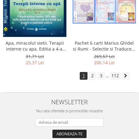
Apa, miracolul vietii. Terapii
Pachet 6 carti Marius Ghidel
interne cu apa. Editia a 4-a,
si Rumi - Selectie si Traducere
revizuita si adaugita.
de Marius Ghidel
31,71 Lei
269,57 Lei
25,37 Lei
206,14 Lei
1
2
3
112
...
NEWSLETTER
Nu rata ofertele si promotiile noastre