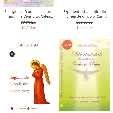
Shangri-La. Frumusetea fara
Experiente si amintiri din
margini a Divinului. Calea
lumea de dincolo. Cum
catre fericire
obtinem puteri
37,00 Lei
205,00 Lei
extrasenzoriale - cu exercitii
32,77 Lei
165,00 Lei
-22%