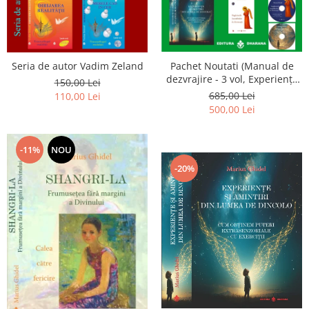
Seria de autor Vadim Zeland
Pachet Noutati (Manual de
dezvrajire - 3 vol, Experiențe
150,00 Lei
și amintiri, Rugăciunile
685,00 Lei
110,00 Lei
Luceafarului de dimineata) -
500,00 Lei
Marius Ghidel
-11%
NOU
-20%