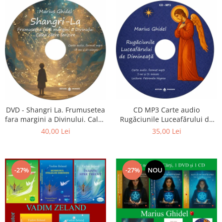
CD MP3 Carte audio
DVD - Shangri La. Frumusetea
Rugăciunile Luceafărului de
fara margini a Divinului. Calea
dimineață
catre fericire
35,00 Lei
40,00 Lei
-27%
-27%
NOU