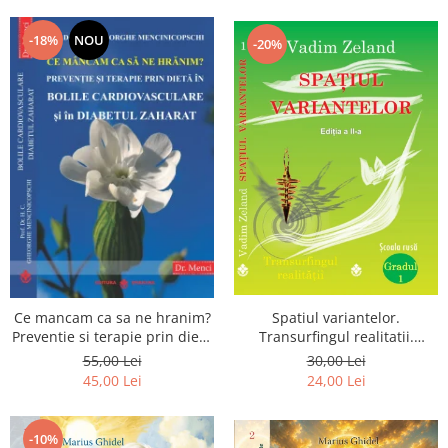
Dumnezeu
-18%
NOU
-20%
Spatiul variantelor.
Ce mancam ca sa ne hranim?
Transurfingul realitatii.
Preventie si terapie prin dieta
Gradul 1. Cum sa ne
in bolile cardiovasculare si in
30,00 Lei
55,00 Lei
dezvoltam intuitia si sa ne
diabetul zaharat
24,00 Lei
45,00 Lei
alegem soarta
-10%