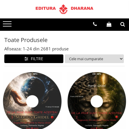
Terapii
Dietoterapie
Toate Produsele
Afiseaza:
1-
24
din
2681
produse
FILTRE