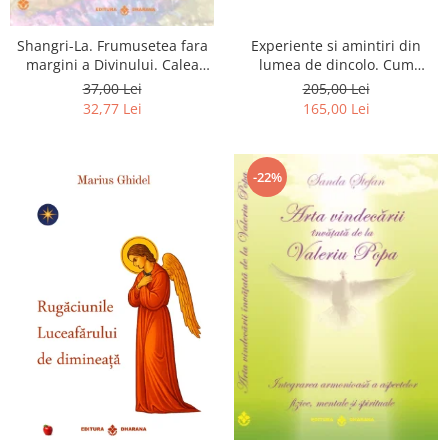
Shangri-La. Frumusetea fara
Experiente si amintiri din
margini a Divinului. Calea
lumea de dincolo. Cum
catre fericire
obtinem puteri
37,00 Lei
205,00 Lei
extrasenzoriale - cu exercitii
32,77 Lei
165,00 Lei
-22%