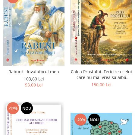
Calea Prostului. Fericirea celui
Rabuni - Invatatorul meu
care nu mai vrea sa aibă
103,60 Lei
dreptate - Intoarcerea la
150,00 Lei
93,00 Lei
Simplitatea care mantuieste
sufletul
-17%
NOU
-20%
NOU