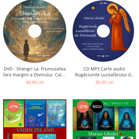
CD MP3 Carte audio
DVD - Shangri La. Frumusetea
Rugăciunile Luceafărului de
fara margini a Divinului. Calea
dimineață
catre fericire
35,00 Lei
40,00 Lei
-27%
-27%
NOU