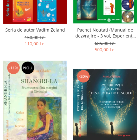
Seria de autor Vadim Zeland
Pachet Noutati (Manual de
dezvrajire - 3 vol, Experiențe
150,00 Lei
și amintiri, Rugăciunile
685,00 Lei
110,00 Lei
Luceafarului de dimineata) -
500,00 Lei
Marius Ghidel
-11%
NOU
-20%