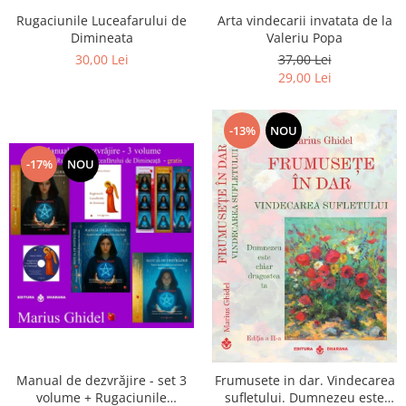
Arta vindecarii invatata de la
Rugaciunile Luceafarului de
Valeriu Popa
Dimineata
37,00 Lei
30,00 Lei
29,00 Lei
-13%
NOU
-17%
NOU
Manual de dezvrăjire - set 3
Frumusete in dar. Vindecarea
volume + Rugaciunile
sufletului. Dumnezeu este