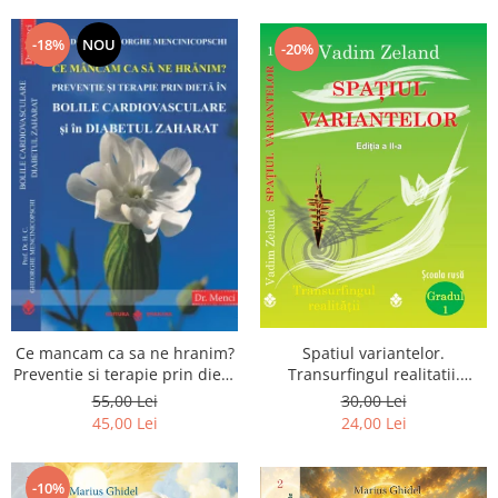
Dumnezeu
-18%
NOU
-20%
Spatiul variantelor.
Ce mancam ca sa ne hranim?
Transurfingul realitatii.
Preventie si terapie prin dieta
Gradul 1. Cum sa ne
in bolile cardiovasculare si in
30,00 Lei
55,00 Lei
dezvoltam intuitia si sa ne
diabetul zaharat
24,00 Lei
45,00 Lei
alegem soarta
-10%