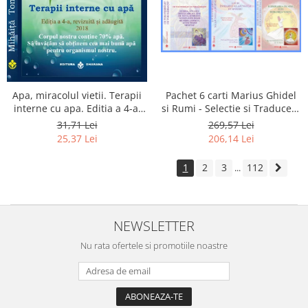
Apa, miracolul vietii. Terapii
Pachet 6 carti Marius Ghidel
interne cu apa. Editia a 4-a,
si Rumi - Selectie si Traducere
revizuita si adaugita.
de Marius Ghidel
31,71 Lei
269,57 Lei
25,37 Lei
206,14 Lei
1
2
3
112
...
NEWSLETTER
Nu rata ofertele si promotiile noastre