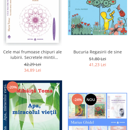
Bucuria Regasirii de sine
Cele mai frumoase chipuri ale
iubirii. Secretele mintii
51,80 Lei
omenesti in opera marelui
42,29 Lei
41,23 Lei
initiat, Rumi
34,89 Lei
-20%
-24%
NOU