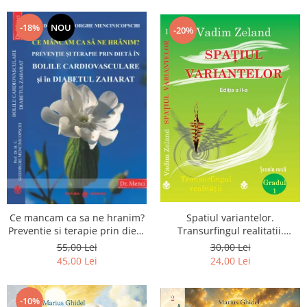
Dumnezeu
-18%
NOU
-20%
Spatiul variantelor.
Ce mancam ca sa ne hranim?
Transurfingul realitatii.
Preventie si terapie prin dieta
Gradul 1. Cum sa ne
in bolile cardiovasculare si in
30,00 Lei
55,00 Lei
dezvoltam intuitia si sa ne
diabetul zaharat
24,00 Lei
45,00 Lei
alegem soarta
-10%