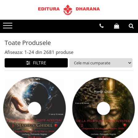
Terapii
Dietoterapie
Toate Produsele
Afiseaza:
1-
24
din
2681
produse
FILTRE