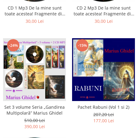
CD 1 Mp3 De la mine sunt
CD 2 Mp3 De la mine sunt
toate acestea! Fragmente din
toate acestea! Fragmente din
cărțile lui Marius Ghidel
cărțile lui Marius Ghidel
30,00 Lei
30,00 Lei
-24%
-15%
Set 3 volume Seria „Gandirea
Pachet Rabuni (Vol 1 si 2)
Multipolară” Marius Ghidel
207,20 Lei
510,00 Lei
177,00 Lei
390,00 Lei