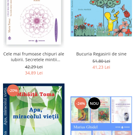
Bucuria Regasirii de sine
Cele mai frumoase chipuri ale
iubirii. Secretele mintii
51,80 Lei
omenesti in opera marelui
42,29 Lei
41,23 Lei
initiat, Rumi
34,89 Lei
-20%
-24%
NOU