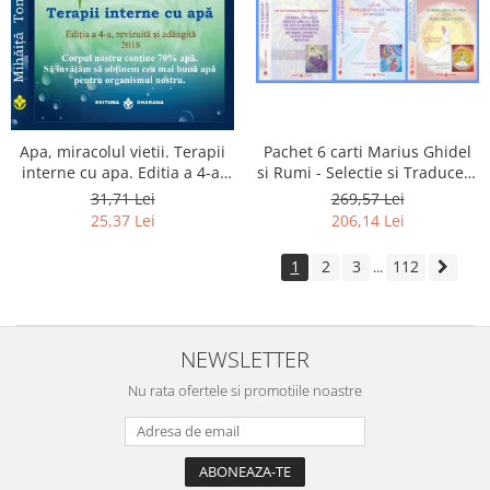
Apa, miracolul vietii. Terapii
Pachet 6 carti Marius Ghidel
interne cu apa. Editia a 4-a,
si Rumi - Selectie si Traducere
revizuita si adaugita.
de Marius Ghidel
31,71 Lei
269,57 Lei
25,37 Lei
206,14 Lei
1
2
3
112
...
NEWSLETTER
Nu rata ofertele si promotiile noastre