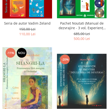
Seria de autor Vadim Zeland
Pachet Noutati (Manual de
dezvrajire - 3 vol, Experiențe
150,00 Lei
și amintiri, Rugăciunile
685,00 Lei
110,00 Lei
Luceafarului de dimineata) -
500,00 Lei
Marius Ghidel
-11%
NOU
-20%