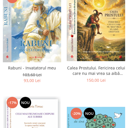
Calea Prostului. Fericirea celui
Rabuni - Invatatorul meu
care nu mai vrea sa aibă
103,60 Lei
dreptate - Intoarcerea la
150,00 Lei
93,00 Lei
Simplitatea care mantuieste
sufletul
-17%
NOU
-20%
NOU