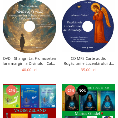
CD MP3 Carte audio
DVD - Shangri La. Frumusetea
Rugăciunile Luceafărului de
fara margini a Divinului. Calea
dimineață
catre fericire
35,00 Lei
40,00 Lei
-27%
-27%
NOU