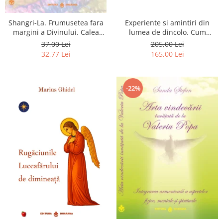
Shangri-La. Frumusetea fara
Experiente si amintiri din
margini a Divinului. Calea
lumea de dincolo. Cum
catre fericire
obtinem puteri
37,00 Lei
205,00 Lei
extrasenzoriale - cu exercitii
32,77 Lei
165,00 Lei
-22%