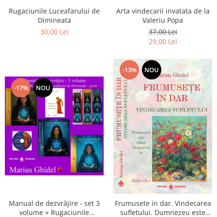
Arta vindecarii invatata de la
Rugaciunile Luceafarului de
Valeriu Popa
Dimineata
37,00 Lei
30,00 Lei
29,00 Lei
-13%
NOU
-17%
NOU
Manual de dezvrăjire - set 3
Frumusete in dar. Vindecarea
volume + Rugaciunile
sufletului. Dumnezeu este