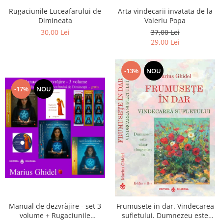
Arta vindecarii invatata de la
Rugaciunile Luceafarului de
Valeriu Popa
Dimineata
37,00 Lei
30,00 Lei
29,00 Lei
-13%
NOU
-17%
NOU
Manual de dezvrăjire - set 3
Frumusete in dar. Vindecarea
volume + Rugaciunile
sufletului. Dumnezeu este