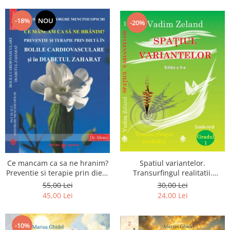
Dumnezeu
-18%
NOU
-20%
Spatiul variantelor.
Ce mancam ca sa ne hranim?
Transurfingul realitatii.
Preventie si terapie prin dieta
Gradul 1. Cum sa ne
in bolile cardiovasculare si in
30,00 Lei
55,00 Lei
dezvoltam intuitia si sa ne
diabetul zaharat
24,00 Lei
45,00 Lei
alegem soarta
-10%