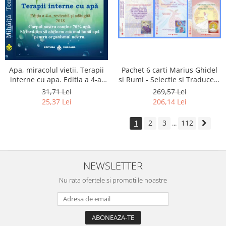
Apa, miracolul vietii. Terapii
Pachet 6 carti Marius Ghidel
interne cu apa. Editia a 4-a,
si Rumi - Selectie si Traducere
revizuita si adaugita.
de Marius Ghidel
31,71 Lei
269,57 Lei
25,37 Lei
206,14 Lei
1
2
3
112
...
NEWSLETTER
Nu rata ofertele si promotiile noastre