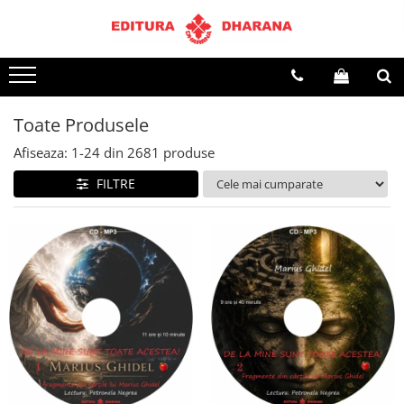
Terapii
Dietoterapie
Toate Produsele
Afiseaza:
1-
24
din
2681
produse
FILTRE