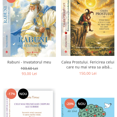
Calea Prostului. Fericirea celui
Rabuni - Invatatorul meu
care nu mai vrea sa aibă
103,60 Lei
dreptate - Intoarcerea la
150,00 Lei
93,00 Lei
Simplitatea care mantuieste
sufletul
-17%
NOU
-20%
NOU