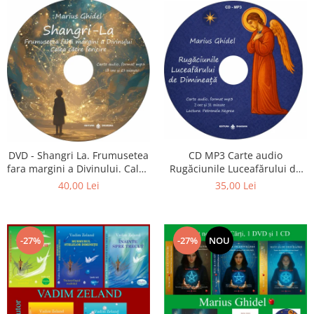
CD MP3 Carte audio
DVD - Shangri La. Frumusetea
Rugăciunile Luceafărului de
fara margini a Divinului. Calea
dimineață
catre fericire
35,00 Lei
40,00 Lei
-27%
-27%
NOU