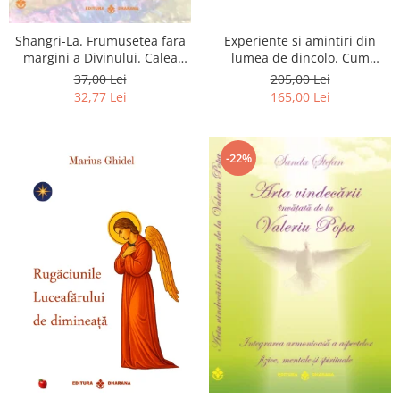
Shangri-La. Frumusetea fara
Experiente si amintiri din
margini a Divinului. Calea
lumea de dincolo. Cum
catre fericire
obtinem puteri
37,00 Lei
205,00 Lei
extrasenzoriale - cu exercitii
32,77 Lei
165,00 Lei
-22%