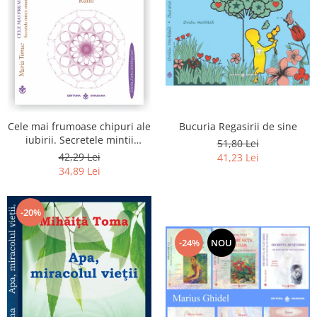
Bucuria Regasirii de sine
Cele mai frumoase chipuri ale
iubirii. Secretele mintii
51,80 Lei
omenesti in opera marelui
42,29 Lei
41,23 Lei
initiat, Rumi
34,89 Lei
-20%
-24%
NOU