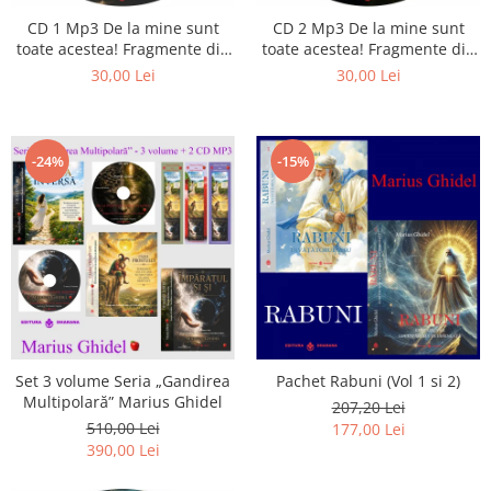
CD 1 Mp3 De la mine sunt
CD 2 Mp3 De la mine sunt
toate acestea! Fragmente din
toate acestea! Fragmente din
cărțile lui Marius Ghidel
cărțile lui Marius Ghidel
30,00 Lei
30,00 Lei
-24%
-15%
Set 3 volume Seria „Gandirea
Pachet Rabuni (Vol 1 si 2)
Multipolară” Marius Ghidel
207,20 Lei
510,00 Lei
177,00 Lei
390,00 Lei