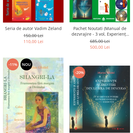
Seria de autor Vadim Zeland
Pachet Noutati (Manual de
dezvrajire - 3 vol, Experiențe
150,00 Lei
și amintiri, Rugăciunile
685,00 Lei
110,00 Lei
Luceafarului de dimineata) -
500,00 Lei
Marius Ghidel
-11%
NOU
-20%