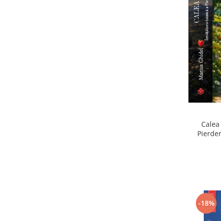
Calea 
Pierder
Pierdere
-18%