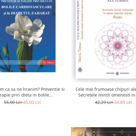
 ca sa ne hranim? Preventie si
Cele mai frumoase chipuri ale 
rapie prin dieta in bolile
Secretele mintii omenesti i
asculare si in diabetul zaharat
marelui initiat, Rumi
55,00 Lei
45,00 Lei
42,29 Lei
34,89 Lei