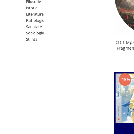
Istorie
Filosofie
Istorie
Literatura
Literatura
Psihologie
Psihologie
Sanatate
Sanatate
Sociologie
Sociologie
Stiinta
Stiinta
CD 1 Mp3
Fragment
-15%