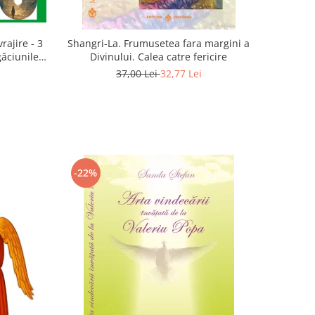
rajire - 3
Shangri-La. Frumusetea fara margini a
găciunile
Divinului. Calea catre fericire
 Marius
37,00 Lei
32,77 Lei
-22%