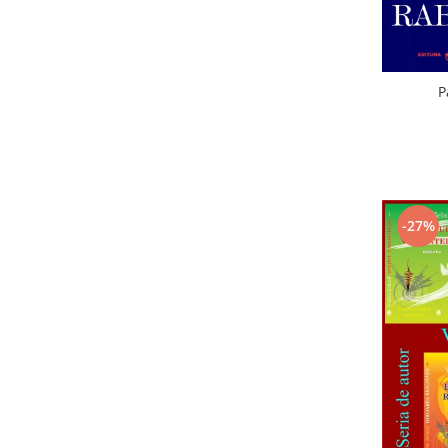
P
-27%