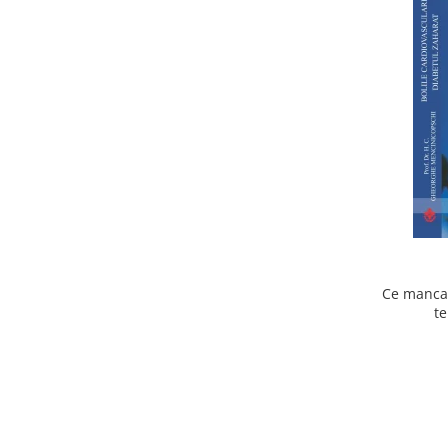
Ce mancam
te
cardiov