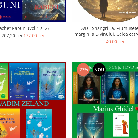
achet Rabuni (Vol 1 si 2)
DVD - Shangri La. Frumusete
margini a Divinului. Calea catre
207,20 Lei
177,00 Lei
40,00 Lei
-27%
NOU