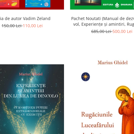
ia de autor Vadim Zeland
Pachet Noutati (Manual de dezv
vol, Experiențe și amintiri, Ru
150,00 Lei
110,00 Lei
Luceafarului de dimineata) -
685,00 Lei
500,00 Lei
Ghidel