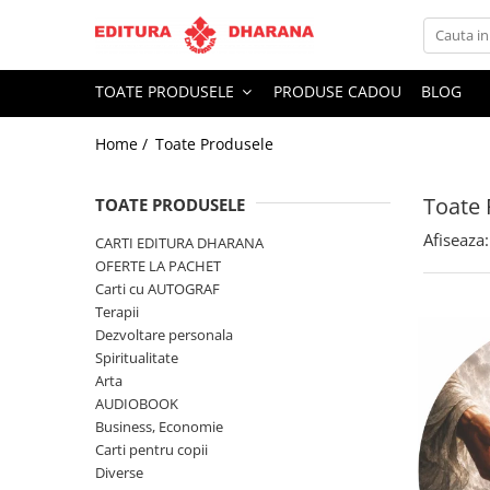
Toate Produsele
TOATE PRODUSELE
PRODUSE CADOU
BLOG
CARTI EDITURA DHARANA
Home /
Toate Produsele
OFERTE LA PACHET
Carti cu AUTOGRAF
Toate 
Terapii
TOATE PRODUSELE
Dietoterapie
Afiseaza:
CARTI EDITURA DHARANA
Dezvoltare personala
OFERTE LA PACHET
Carti cu AUTOGRAF
Spiritualitate
Terapii
Arta
Dezvoltare personala
AUDIOBOOK
Spiritualitate
Business, Economie
Arta
AUDIOBOOK
Carti pentru copii
Business, Economie
Diverse
Carti pentru copii
Filosofie
Diverse