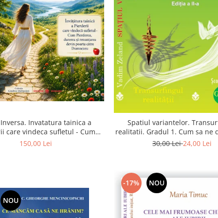
Inversa. Invatatura tainica a
Spatiul variantelor. Transur
ii care vindeca sufletul - Cum
realitatii. Gradul 1. Cum sa ne
a, durerea si renuntarea devin
intuitia si sa ne alegem s
150,00 Lei
30,00 Lei
24,00 Lei
poarta catre Dumnezeu
-17%
NOU
NOU