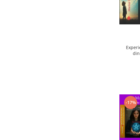
Experi
din
ext
-17%