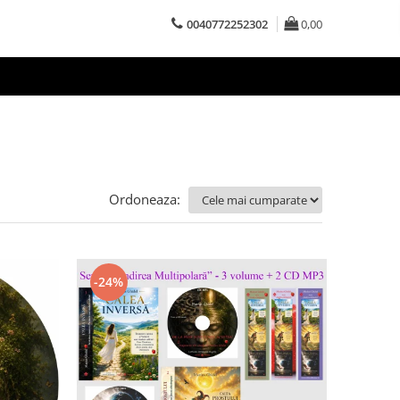
0040772252302
0,00
Ordoneaza:
-24%