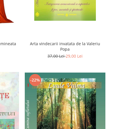
Dimineata
Arta vindecarii invatata de la Valeriu
Popa
37,00 Lei
29,00 Lei
-22%