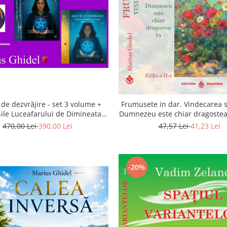
de dezvrăjire - set 3 volume +
Frumusete in dar. Vindecarea s
ile Luceafarului de Dimineata -
Dumnezeu este chiar dragostea 
Gratuit)
a 2-a
470,00 Lei
390,00 Lei
47,57 Lei
41,23 Lei
-20%