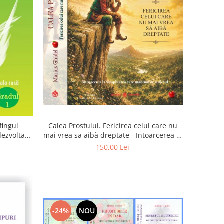
Calea Prostului. Fericirea celui care nu
fingul
mai vrea sa aibă dreptate - Intoarcerea la
 dezvoltam
Simplitatea care mantuieste sufletul
oarta
150,00 Lei
-24%
NOU