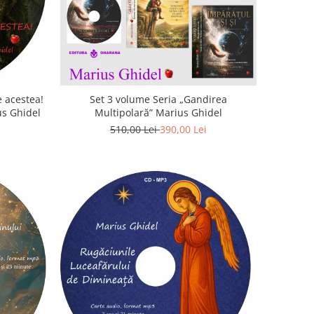
 acestea!
Set 3 volume Seria „Gandirea
us Ghidel
Multipolară” Marius Ghidel
510,00 Lei
390,00 Lei