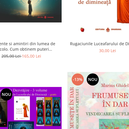
ente si amintiri din lumea de
Rugaciunile Luceafarului de 
colo. Cum obtinem puteri
30,00 Lei
rasenzoriale - cu exercitii
205,00 Lei
165,00 Lei
-13%
NOU
NOU