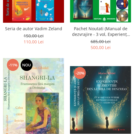
Seria de autor Vadim Zeland
Pachet Noutati (Manual de
dezvrajire - 3 vol, Experiențe
150,00 Lei
și amintiri, Rugăciunile
685,00 Lei
110,00 Lei
Luceafarului de dimineata) -
500,00 Lei
Marius Ghidel
-11%
NOU
-20%