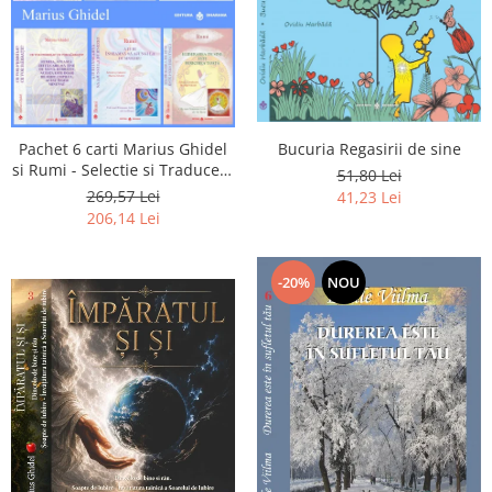
Pachet 6 carti Marius Ghidel
Bucuria Regasirii de sine
si Rumi - Selectie si Traducere
51,80 Lei
de Marius Ghidel
269,57 Lei
41,23 Lei
206,14 Lei
-20%
NOU