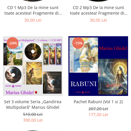
CD 1 Mp3 De la mine sunt
CD 2 Mp3 De la mine sunt
toate acestea! Fragmente din
toate acestea! Fragmente din
cărțile lui Marius Ghidel
cărțile lui Marius Ghidel
30,00 Lei
30,00 Lei
-24%
-15%
Set 3 volume Seria „Gandirea
Pachet Rabuni (Vol 1 si 2)
Multipolară” Marius Ghidel
207,20 Lei
510,00 Lei
177,00 Lei
390,00 Lei