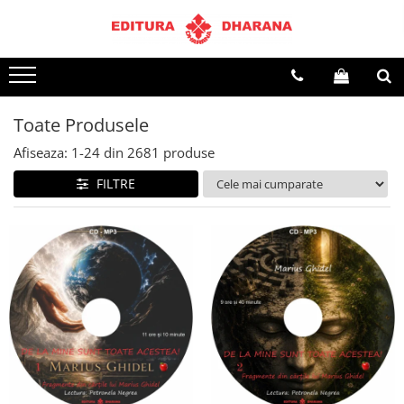
Terapii
Dietoterapie
Toate Produsele
Afiseaza:
1-
24
din
2681
produse
FILTRE