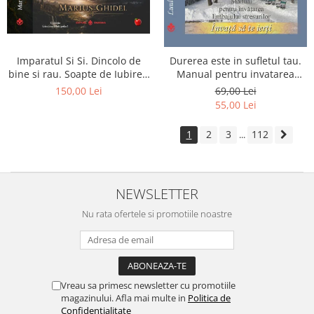
Imparatul Si Si. Dincolo de
Durerea este in sufletul tau.
bine si rau. Soapte de Iubire -
Manual pentru invatarea
Invatatura tainica a Soarelui
limbajului stresurilor Seria
150,00 Lei
69,00 Lei
de Iubire
Invata sa te Ierti Luule Viilma
55,00 Lei
1
2
3
112
...
NEWSLETTER
Nu rata ofertele si promotiile noastre
Vreau sa primesc newsletter cu promotiile
magazinului. Afla mai multe in
Politica de
Confidentialitate