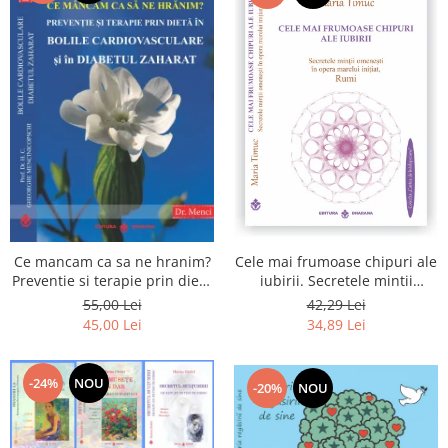
Cele mai frumoase chipuri ale
Ce mancam ca sa ne hranim?
iubirii. Secretele mintii
Preventie si terapie prin dieta
omenesti in opera marelui
in bolile cardiovasculare si in
42,29 Lei
55,00 Lei
initiat, Rumi
diabetul zaharat
34,89 Lei
45,00 Lei
-24%
NOU
-20%
NOU