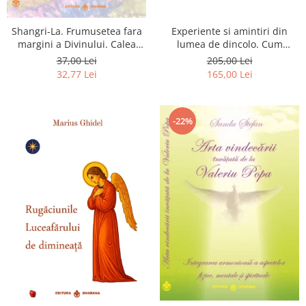
Shangri-La. Frumusetea fara
Experiente si amintiri din
margini a Divinului. Calea
lumea de dincolo. Cum
catre fericire
obtinem puteri
37,00 Lei
205,00 Lei
extrasenzoriale - cu exercitii
32,77 Lei
165,00 Lei
-22%