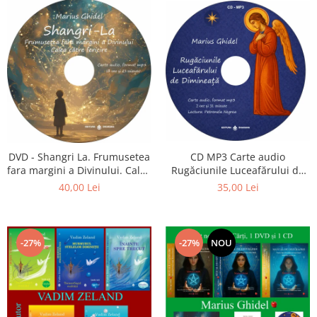
CD MP3 Carte audio
DVD - Shangri La. Frumusetea
Rugăciunile Luceafărului de
fara margini a Divinului. Calea
dimineață
catre fericire
35,00 Lei
40,00 Lei
-27%
-27%
NOU