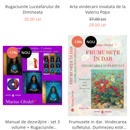
Arta vindecarii invatata de la
Rugaciunile Luceafarului de
Valeriu Popa
Dimineata
37,00 Lei
30,00 Lei
29,00 Lei
-13%
NOU
-17%
NOU
Manual de dezvrăjire - set 3
Frumusete in dar. Vindecarea
volume + Rugaciunile
sufletului. Dumnezeu este