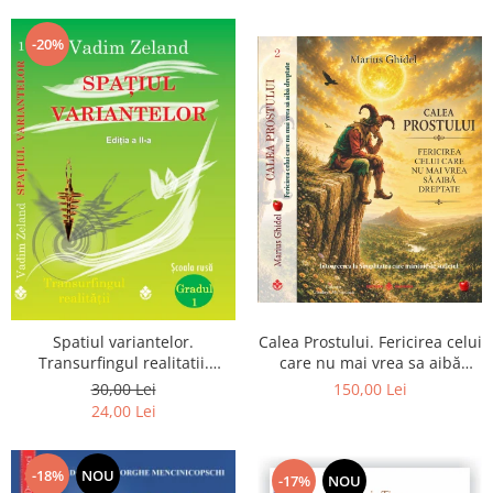
Dumnezeu
-20%
Spatiul variantelor.
Calea Prostului. Fericirea celui
Transurfingul realitatii.
care nu mai vrea sa aibă
Gradul 1. Cum sa ne
dreptate - Intoarcerea la
30,00 Lei
150,00 Lei
dezvoltam intuitia si sa ne
Simplitatea care mantuieste
24,00 Lei
alegem soarta
sufletul
-18%
NOU
-17%
NOU