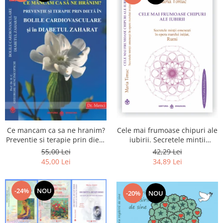
Cele mai frumoase chipuri ale
Ce mancam ca sa ne hranim?
iubirii. Secretele mintii
Preventie si terapie prin dieta
omenesti in opera marelui
in bolile cardiovasculare si in
42,29 Lei
55,00 Lei
initiat, Rumi
diabetul zaharat
34,89 Lei
45,00 Lei
-24%
NOU
-20%
NOU