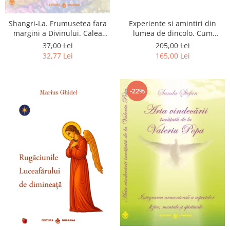
Shangri-La. Frumusetea fara
Experiente si amintiri din
margini a Divinului. Calea
lumea de dincolo. Cum
catre fericire
obtinem puteri
37,00 Lei
205,00 Lei
extrasenzoriale - cu exercitii
32,77 Lei
165,00 Lei
-22%