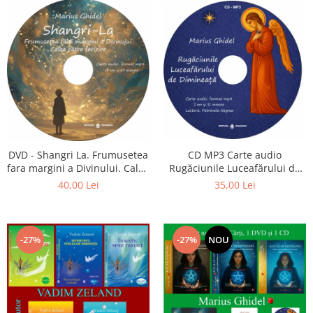
CD MP3 Carte audio
DVD - Shangri La. Frumusetea
Rugăciunile Luceafărului de
fara margini a Divinului. Calea
dimineață
catre fericire
35,00 Lei
40,00 Lei
-27%
-27%
NOU