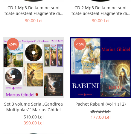
CD 1 Mp3 De la mine sunt
CD 2 Mp3 De la mine sunt
toate acestea! Fragmente din
toate acestea! Fragmente din
cărțile lui Marius Ghidel
cărțile lui Marius Ghidel
30,00 Lei
30,00 Lei
-24%
-15%
Set 3 volume Seria „Gandirea
Pachet Rabuni (Vol 1 si 2)
Multipolară” Marius Ghidel
207,20 Lei
510,00 Lei
177,00 Lei
390,00 Lei