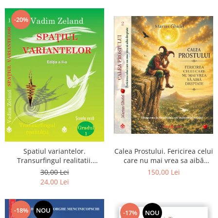
Dumnezeu
-20%
Spatiul variantelor.
Calea Prostului. Fericirea celui
Transurfingul realitatii.
care nu mai vrea sa aibă
Gradul 1. Cum sa ne
dreptate - Intoarcerea la
30,00 Lei
150,00 Lei
dezvoltam intuitia si sa ne
Simplitatea care mantuieste
24,00 Lei
alegem soarta
sufletul
-18%
NOU
-17%
NOU