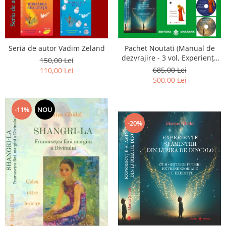
Seria de autor Vadim Zeland
Pachet Noutati (Manual de
dezvrajire - 3 vol, Experiențe
150,00 Lei
și amintiri, Rugăciunile
685,00 Lei
110,00 Lei
Luceafarului de dimineata) -
500,00 Lei
Marius Ghidel
-11%
NOU
-20%