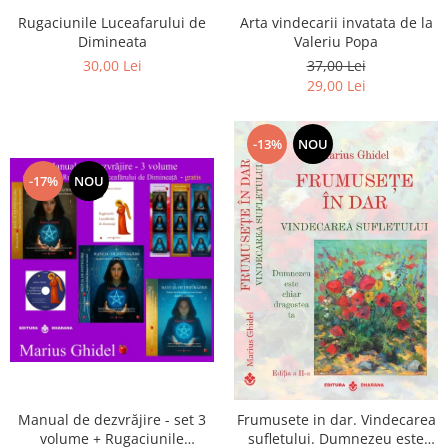
Arta vindecarii invatata de la
Rugaciunile Luceafarului de
Valeriu Popa
Dimineata
37,00 Lei
30,00 Lei
29,00 Lei
-13%
NOU
-17%
NOU
Manual de dezvrăjire - set 3
Frumusete in dar. Vindecarea
volume + Rugaciunile
sufletului. Dumnezeu este