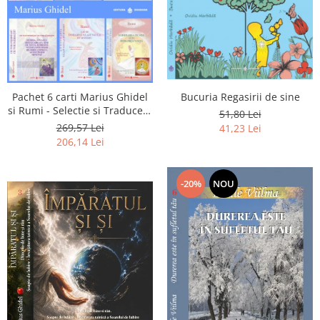
Pachet 6 carti Marius Ghidel
Bucuria Regasirii de sine
si Rumi - Selectie si Traducere
51,80 Lei
de Marius Ghidel
269,57 Lei
41,23 Lei
206,14 Lei
-20%
NOU