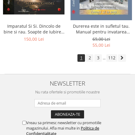
Imparatul Si Si. Dincolo de
Durerea este in sufletul tau.
bine si rau. Soapte de Iubire -
Manual pentru invatarea
Invatatura tainica a Soarelui
limbajului stresurilor Seria
150,00 Lei
69,00 Lei
de Iubire
Invata sa te Ierti Luule Viilma
55,00 Lei
1
2
3
112
...
NEWSLETTER
Nu rata ofertele si promotiile noastre
Vreau sa primesc newsletter cu promotiile
magazinului. Afla mai multe in
Politica de
Confidentialitate