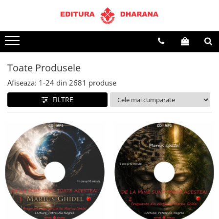
Terapii
Dietoterapie
Toate Produsele
Afiseaza:
1-
24
din
2681
produse
FILTRE