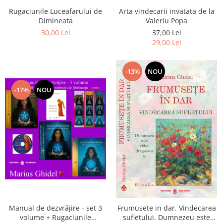
Arta vindecarii invatata de la
Rugaciunile Luceafarului de
Valeriu Popa
Dimineata
37,00 Lei
30,00 Lei
29,00 Lei
-13%
NOU
-17%
NOU
Manual de dezvrăjire - set 3
Frumusete in dar. Vindecarea
volume + Rugaciunile
sufletului. Dumnezeu este