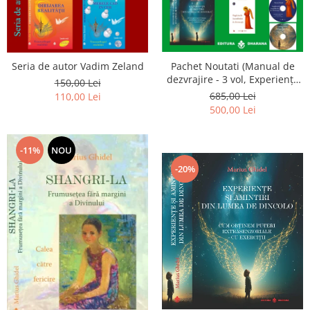
Seria de autor Vadim Zeland
Pachet Noutati (Manual de
dezvrajire - 3 vol, Experiențe
150,00 Lei
și amintiri, Rugăciunile
685,00 Lei
110,00 Lei
Luceafarului de dimineata) -
500,00 Lei
Marius Ghidel
-11%
NOU
-20%