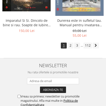
Imparatul Si Si. Dincolo de
Durerea este in sufletul tau.
bine si rau. Soapte de Iubire -
Manual pentru invatarea
Invatatura tainica a Soarelui
limbajului stresurilor Seria
150,00 Lei
69,00 Lei
de Iubire
Invata sa te Ierti Luule Viilma
55,00 Lei
1
2
3
112
...
NEWSLETTER
Nu rata ofertele si promotiile noastre
Vreau sa primesc newsletter cu promotiile
magazinului. Afla mai multe in
Politica de
Confidentialitate