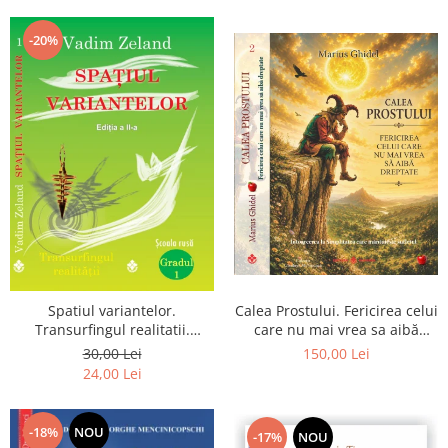
Dumnezeu
-20%
Spatiul variantelor.
Calea Prostului. Fericirea celui
Transurfingul realitatii.
care nu mai vrea sa aibă
Gradul 1. Cum sa ne
dreptate - Intoarcerea la
30,00 Lei
150,00 Lei
dezvoltam intuitia si sa ne
Simplitatea care mantuieste
24,00 Lei
alegem soarta
sufletul
-18%
NOU
-17%
NOU