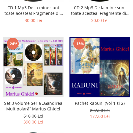
CD 1 Mp3 De la mine sunt
CD 2 Mp3 De la mine sunt
toate acestea! Fragmente din
toate acestea! Fragmente din
cărțile lui Marius Ghidel
cărțile lui Marius Ghidel
30,00 Lei
30,00 Lei
-24%
-15%
Set 3 volume Seria „Gandirea
Pachet Rabuni (Vol 1 si 2)
Multipolară” Marius Ghidel
207,20 Lei
510,00 Lei
177,00 Lei
390,00 Lei