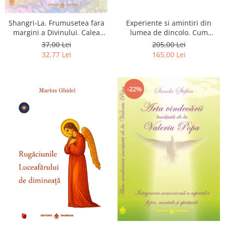
Shangri-La. Frumusetea fara
Experiente si amintiri din
margini a Divinului. Calea
lumea de dincolo. Cum
catre fericire
obtinem puteri
37,00 Lei
205,00 Lei
extrasenzoriale - cu exercitii
32,77 Lei
165,00 Lei
-22%