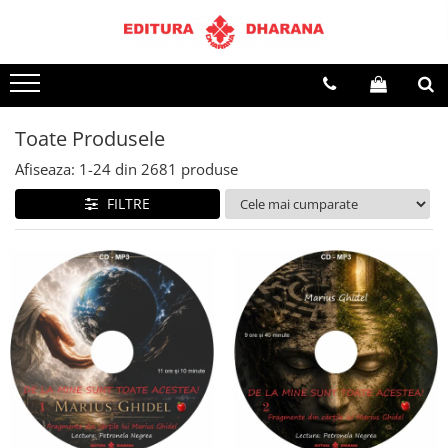
Terapii
Dietoterapie
Toate Produsele
Afiseaza:
1-
24
din
2681
produse
FILTRE