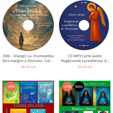
CD MP3 Carte audio
DVD - Shangri La. Frumusetea
Rugăciunile Luceafărului de
fara margini a Divinului. Calea
dimineață
catre fericire
35,00 Lei
40,00 Lei
-27%
-27%
NOU