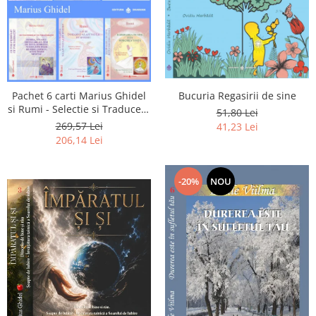
Pachet 6 carti Marius Ghidel
Bucuria Regasirii de sine
si Rumi - Selectie si Traducere
51,80 Lei
de Marius Ghidel
269,57 Lei
41,23 Lei
206,14 Lei
-20%
NOU