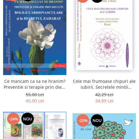
Cele mai frumoase chipuri ale
Ce mancam ca sa ne hranim?
iubirii. Secretele mintii
Preventie si terapie prin dieta
omenesti in opera marelui
in bolile cardiovasculare si in
42,29 Lei
55,00 Lei
initiat, Rumi
diabetul zaharat
34,89 Lei
45,00 Lei
-24%
NOU
-20%
NOU