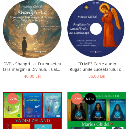
CD MP3 Carte audio
DVD - Shangri La. Frumusetea
Rugăciunile Luceafărului de
fara margini a Divinului. Calea
dimineață
catre fericire
35,00 Lei
40,00 Lei
-27%
-27%
NOU