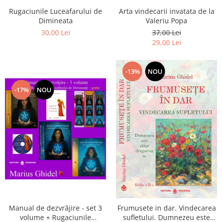
Arta vindecarii invatata de la
Rugaciunile Luceafarului de
Valeriu Popa
Dimineata
37,00 Lei
30,00 Lei
29,00 Lei
-13%
NOU
-17%
NOU
Manual de dezvrăjire - set 3
Frumusete in dar. Vindecarea
volume + Rugaciunile
sufletului. Dumnezeu este