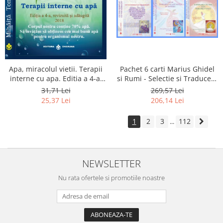
Apa, miracolul vietii. Terapii
Pachet 6 carti Marius Ghidel
interne cu apa. Editia a 4-a,
si Rumi - Selectie si Traducere
revizuita si adaugita.
de Marius Ghidel
31,71 Lei
269,57 Lei
25,37 Lei
206,14 Lei
1
2
3
112
...
NEWSLETTER
Nu rata ofertele si promotiile noastre