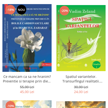
Dumnezeu
-18%
NOU
-20%
Spatiul variantelor.
Ce mancam ca sa ne hranim?
Transurfingul realitatii.
Preventie si terapie prin dieta
Gradul 1. Cum sa ne
in bolile cardiovasculare si in
30,00 Lei
55,00 Lei
dezvoltam intuitia si sa ne
diabetul zaharat
24,00 Lei
45,00 Lei
alegem soarta
-10%