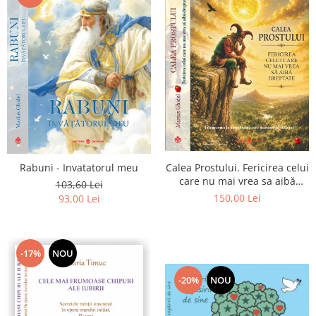
Calea Prostului. Fericirea celui
Rabuni - Invatatorul meu
care nu mai vrea sa aibă
103,60 Lei
dreptate - Intoarcerea la
150,00 Lei
93,00 Lei
Simplitatea care mantuieste
sufletul
-17%
NOU
-20%
NOU