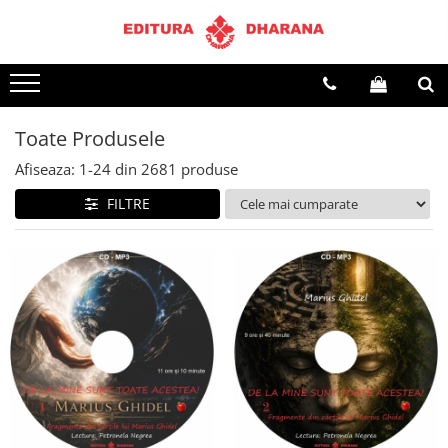
Terapii
Dietoterapie
Toate Produsele
Afiseaza:
1-
24
din
2681
produse
FILTRE