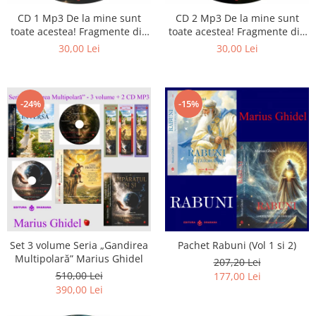
CD 1 Mp3 De la mine sunt
CD 2 Mp3 De la mine sunt
toate acestea! Fragmente din
toate acestea! Fragmente din
cărțile lui Marius Ghidel
cărțile lui Marius Ghidel
30,00 Lei
30,00 Lei
-24%
-15%
Set 3 volume Seria „Gandirea
Pachet Rabuni (Vol 1 si 2)
Multipolară” Marius Ghidel
207,20 Lei
510,00 Lei
177,00 Lei
390,00 Lei