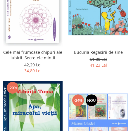
Bucuria Regasirii de sine
Cele mai frumoase chipuri ale
iubirii. Secretele mintii
51,80 Lei
omenesti in opera marelui
42,29 Lei
41,23 Lei
initiat, Rumi
34,89 Lei
-20%
-24%
NOU