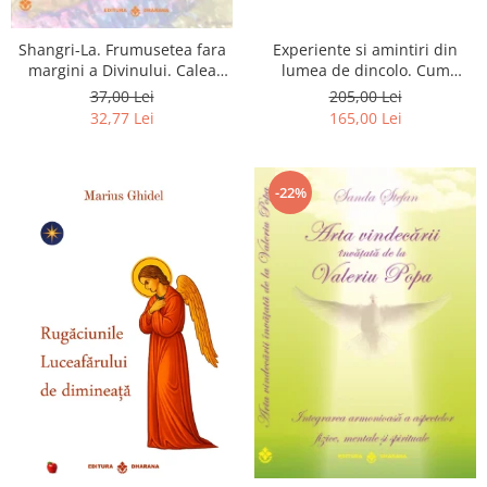
Shangri-La. Frumusetea fara
Experiente si amintiri din
margini a Divinului. Calea
lumea de dincolo. Cum
catre fericire
obtinem puteri
37,00 Lei
205,00 Lei
extrasenzoriale - cu exercitii
32,77 Lei
165,00 Lei
-22%