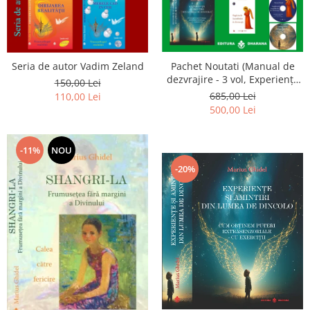
Seria de autor Vadim Zeland
Pachet Noutati (Manual de
dezvrajire - 3 vol, Experiențe
150,00 Lei
și amintiri, Rugăciunile
685,00 Lei
110,00 Lei
Luceafarului de dimineata) -
500,00 Lei
Marius Ghidel
-11%
NOU
-20%