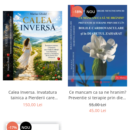
-18%
NOU
Calea Inversa. Invatatura
Ce mancam ca sa ne hranim?
tainica a Pierderii care
Preventie si terapie prin dieta
vindeca sufletul - Cum
in bolile cardiovasculare si in
150,00 Lei
55,00 Lei
Pierderea, durerea si
diabetul zaharat
45,00 Lei
renuntarea devin poarta catre
Dumnezeu
-17%
NOU