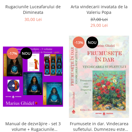
Arta vindecarii invatata de la
Rugaciunile Luceafarului de
Valeriu Popa
Dimineata
37,00 Lei
30,00 Lei
29,00 Lei
-13%
NOU
-17%
NOU
Manual de dezvrăjire - set 3
Frumusete in dar. Vindecarea
volume + Rugaciunile
sufletului. Dumnezeu este