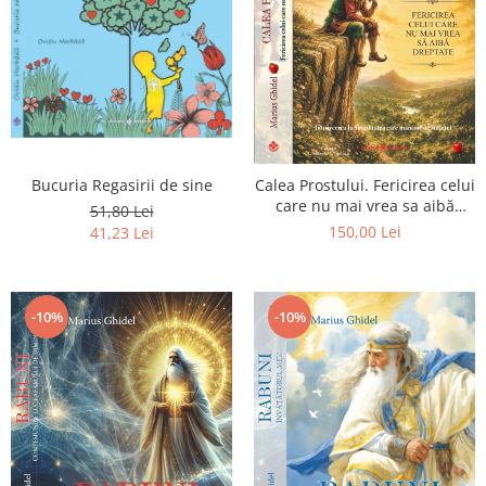
Bucuria Regasirii de sine
Calea Prostului. Fericirea celui
care nu mai vrea sa aibă
51,80 Lei
dreptate - Intoarcerea la
150,00 Lei
41,23 Lei
Simplitatea care mantuieste
sufletul
-10%
-10%