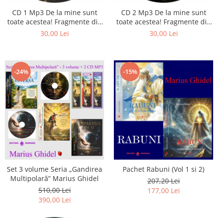
Istorie
CD 1 Mp3 De la mine sunt
CD 2 Mp3 De la mine sunt
Literatura
toate acestea! Fragmente din
toate acestea! Fragmente din
Psihologie
cărțile lui Marius Ghidel
cărțile lui Marius Ghidel
30,00 Lei
30,00 Lei
Sanatate
Sociologie
Stiinta
-24%
-15%
Set 3 volume Seria „Gandirea
Pachet Rabuni (Vol 1 si 2)
Multipolară” Marius Ghidel
207,20 Lei
510,00 Lei
177,00 Lei
390,00 Lei