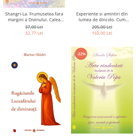
Shangri-La. Frumusetea fara
Experiente si amintiri din
margini a Divinului. Calea
lumea de dincolo. Cum
catre fericire
obtinem puteri
37,00 Lei
205,00 Lei
extrasenzoriale - cu exercitii
32,77 Lei
165,00 Lei
-22%