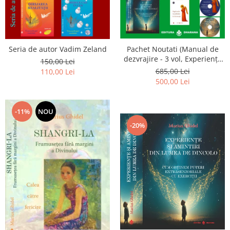
Seria de autor Vadim Zeland
Pachet Noutati (Manual de
dezvrajire - 3 vol, Experiențe
150,00 Lei
și amintiri, Rugăciunile
685,00 Lei
110,00 Lei
Luceafarului de dimineata) -
500,00 Lei
Marius Ghidel
-11%
NOU
-20%