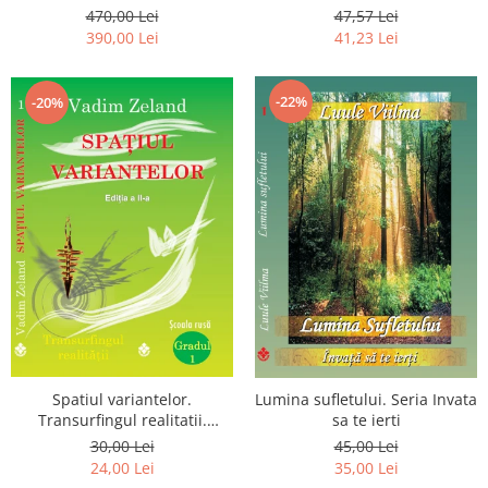
Luceafarului de Dimineata -
chiar dragostea ta. Editia a 2-
470,00 Lei
47,57 Lei
Gratuit)
a
390,00 Lei
41,23 Lei
-22%
-20%
Spatiul variantelor.
Lumina sufletului. Seria Invata
Transurfingul realitatii.
sa te ierti
Gradul 1. Cum sa ne
30,00 Lei
45,00 Lei
dezvoltam intuitia si sa ne
24,00 Lei
35,00 Lei
alegem soarta