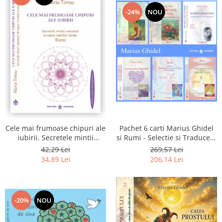
-24%
NOU
Pachet 6 carti Marius Ghidel
Cele mai frumoase chipuri ale
si Rumi - Selectie si Traducere
iubirii. Secretele mintii
de Marius Ghidel
omenesti in opera marelui
269,57 Lei
42,29 Lei
initiat, Rumi
206,14 Lei
34,89 Lei
-20%
NOU