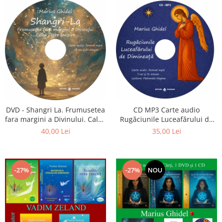
CD MP3 Carte audio
DVD - Shangri La. Frumusetea
Rugăciunile Luceafărului de
fara margini a Divinului. Calea
dimineață
catre fericire
35,00 Lei
40,00 Lei
-27%
-27%
NOU