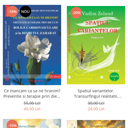
Dumnezeu
-18%
NOU
-20%
Spatiul variantelor.
Ce mancam ca sa ne hranim?
Transurfingul realitatii.
Preventie si terapie prin dieta
Gradul 1. Cum sa ne
in bolile cardiovasculare si in
30,00 Lei
55,00 Lei
dezvoltam intuitia si sa ne
diabetul zaharat
24,00 Lei
45,00 Lei
alegem soarta
-10%