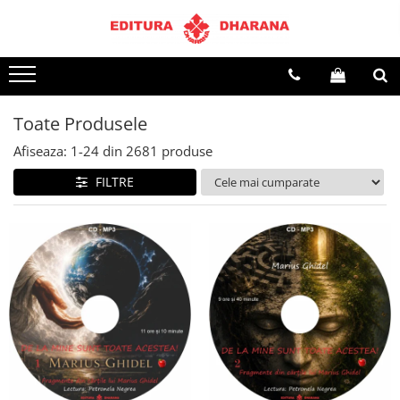
Terapii
Dietoterapie
Toate Produsele
Afiseaza:
1-
24
din
2681
produse
FILTRE