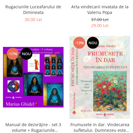
Arta vindecarii invatata de la
Rugaciunile Luceafarului de
Valeriu Popa
Dimineata
37,00 Lei
30,00 Lei
29,00 Lei
-13%
NOU
-17%
NOU
Manual de dezvrăjire - set 3
Frumusete in dar. Vindecarea
volume + Rugaciunile
sufletului. Dumnezeu este