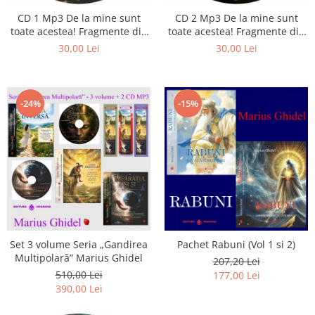
CD 1 Mp3 De la mine sunt
CD 2 Mp3 De la mine sunt
toate acestea! Fragmente din
toate acestea! Fragmente din
cărțile lui Marius Ghidel
cărțile lui Marius Ghidel
30,00 Lei
30,00 Lei
-24%
-15%
Set 3 volume Seria „Gandirea
Pachet Rabuni (Vol 1 si 2)
Multipolară” Marius Ghidel
207,20 Lei
510,00 Lei
177,00 Lei
390,00 Lei