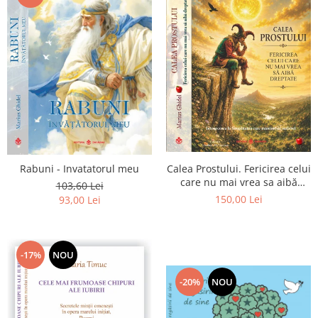
Calea Prostului. Fericirea celui
Rabuni - Invatatorul meu
care nu mai vrea sa aibă
103,60 Lei
dreptate - Intoarcerea la
150,00 Lei
93,00 Lei
Simplitatea care mantuieste
sufletul
-17%
NOU
-20%
NOU