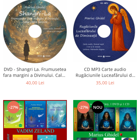
CD MP3 Carte audio
DVD - Shangri La. Frumusetea
Rugăciunile Luceafărului de
fara margini a Divinului. Calea
dimineață
catre fericire
35,00 Lei
40,00 Lei
-27%
-27%
NOU