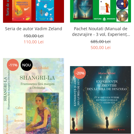
Seria de autor Vadim Zeland
Pachet Noutati (Manual de
dezvrajire - 3 vol, Experiențe
150,00 Lei
și amintiri, Rugăciunile
685,00 Lei
110,00 Lei
Luceafarului de dimineata) -
500,00 Lei
Marius Ghidel
-11%
NOU
-20%