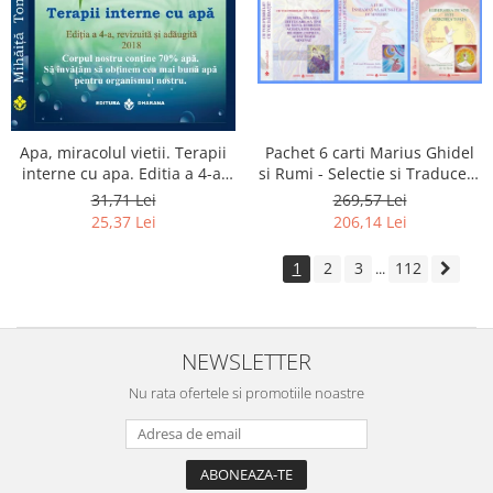
Apa, miracolul vietii. Terapii
Pachet 6 carti Marius Ghidel
interne cu apa. Editia a 4-a,
si Rumi - Selectie si Traducere
revizuita si adaugita.
de Marius Ghidel
31,71 Lei
269,57 Lei
25,37 Lei
206,14 Lei
1
2
3
112
...
NEWSLETTER
Nu rata ofertele si promotiile noastre