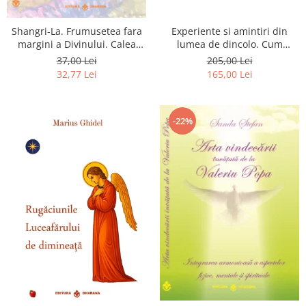
Shangri-La. Frumusetea fara
Experiente si amintiri din
margini a Divinului. Calea
lumea de dincolo. Cum
catre fericire
obtinem puteri
37,00 Lei
205,00 Lei
extrasenzoriale - cu exercitii
32,77 Lei
165,00 Lei
-22%