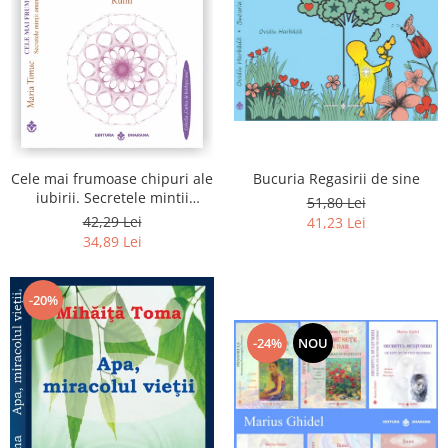
Bucuria Regasirii de sine
Cele mai frumoase chipuri ale
iubirii. Secretele mintii
51,80 Lei
omenesti in opera marelui
42,29 Lei
41,23 Lei
initiat, Rumi
34,89 Lei
-20%
-24%
NOU