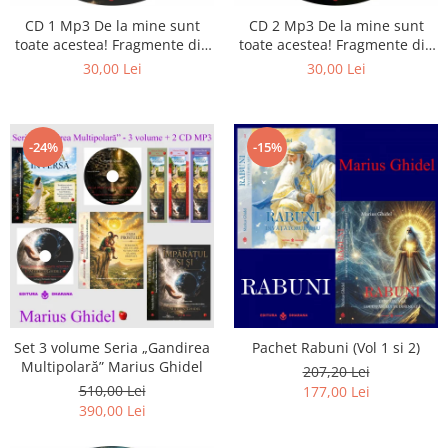
Istorie
CD 1 Mp3 De la mine sunt
CD 2 Mp3 De la mine sunt
Literatura
toate acestea! Fragmente din
toate acestea! Fragmente din
Psihologie
cărțile lui Marius Ghidel
cărțile lui Marius Ghidel
30,00 Lei
30,00 Lei
Sanatate
Sociologie
Stiinta
-24%
-15%
Set 3 volume Seria „Gandirea
Pachet Rabuni (Vol 1 si 2)
Multipolară” Marius Ghidel
207,20 Lei
510,00 Lei
177,00 Lei
390,00 Lei