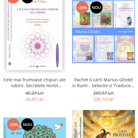
-24%
NOU
Pachet 6 carti Marius Ghidel
Cele mai frumoase chipuri ale
si Rumi - Selectie si Traducere
iubirii. Secretele mintii
de Marius Ghidel
omenesti in opera marelui
269,57 Lei
42,29 Lei
initiat, Rumi
206,14 Lei
34,89 Lei
-20%
NOU