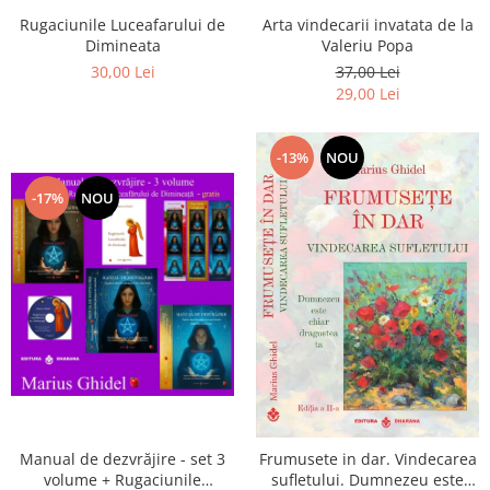
Arta vindecarii invatata de la
Rugaciunile Luceafarului de
Valeriu Popa
Dimineata
37,00 Lei
30,00 Lei
29,00 Lei
-13%
NOU
-17%
NOU
Manual de dezvrăjire - set 3
Frumusete in dar. Vindecarea
volume + Rugaciunile
sufletului. Dumnezeu este