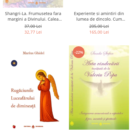
Shangri-La. Frumusetea fara
Experiente si amintiri din
margini a Divinului. Calea
lumea de dincolo. Cum
catre fericire
obtinem puteri
37,00 Lei
205,00 Lei
extrasenzoriale - cu exercitii
32,77 Lei
165,00 Lei
-22%