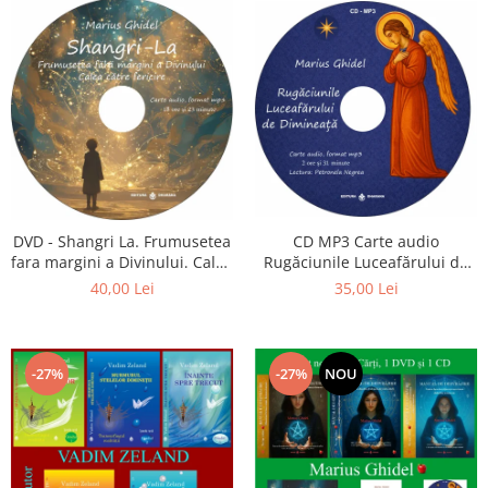
CD MP3 Carte audio
DVD - Shangri La. Frumusetea
Rugăciunile Luceafărului de
fara margini a Divinului. Calea
dimineață
catre fericire
35,00 Lei
40,00 Lei
-27%
-27%
NOU