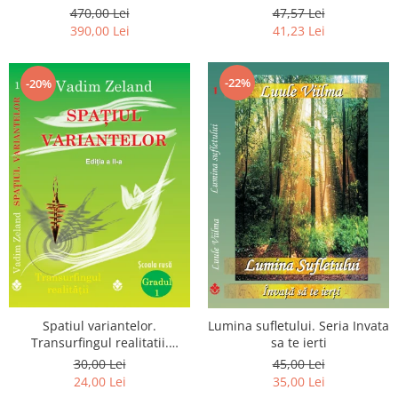
Luceafarului de Dimineata -
chiar dragostea ta. Editia a 2-
470,00 Lei
47,57 Lei
Gratuit)
a
390,00 Lei
41,23 Lei
-22%
-20%
Spatiul variantelor.
Lumina sufletului. Seria Invata
Transurfingul realitatii.
sa te ierti
Gradul 1. Cum sa ne
30,00 Lei
45,00 Lei
dezvoltam intuitia si sa ne
24,00 Lei
35,00 Lei
alegem soarta