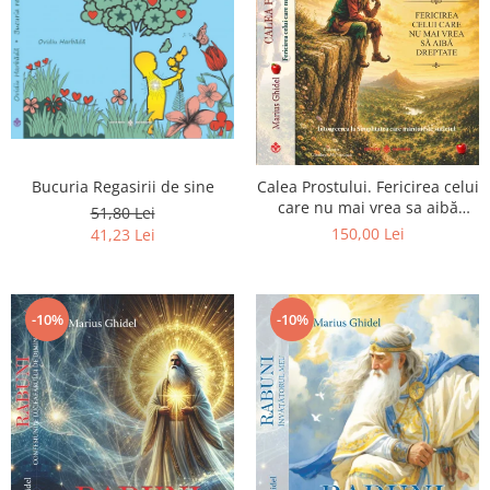
Bucuria Regasirii de sine
Calea Prostului. Fericirea celui
care nu mai vrea sa aibă
51,80 Lei
dreptate - Intoarcerea la
150,00 Lei
41,23 Lei
Simplitatea care mantuieste
sufletul
-10%
-10%