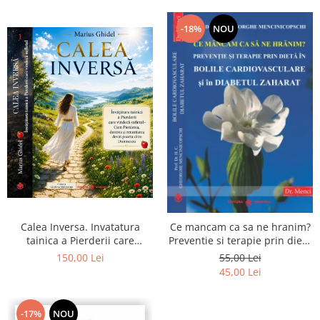
-18%
NOU
Calea Inversa. Invatatura
Ce mancam ca sa ne hranim?
tainica a Pierderii care
Preventie si terapie prin dieta
vindeca sufletul - Cum
in bolile cardiovasculare si in
150,00 Lei
55,00 Lei
Pierderea, durerea si
diabetul zaharat
45,00 Lei
renuntarea devin poarta catre
Dumnezeu
-17%
NOU