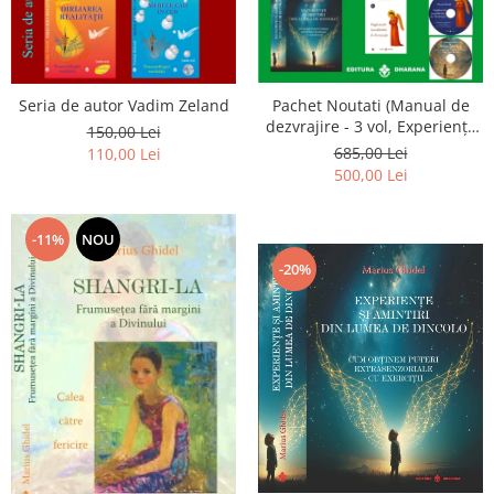
Seria de autor Vadim Zeland
Pachet Noutati (Manual de
dezvrajire - 3 vol, Experiențe
150,00 Lei
și amintiri, Rugăciunile
685,00 Lei
110,00 Lei
Luceafarului de dimineata) -
500,00 Lei
Marius Ghidel
-11%
NOU
-20%