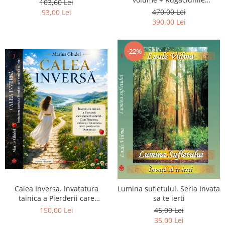
103,60 Lei
Luceafarului de Dimineata -
470,00 Lei
93,00 Lei
Gratuit)
390,00 Lei
-22%
Calea Inversa. Invatatura
Lumina sufletului. Seria Invata
tainica a Pierderii care
sa te ierti
vindeca sufletul - Cum
150,00 Lei
45,00 Lei
Pierderea, durerea si
35,00 Lei