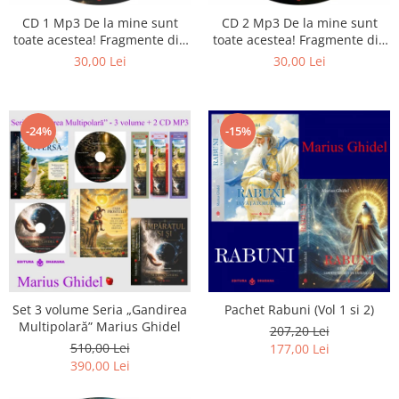
CD 1 Mp3 De la mine sunt
CD 2 Mp3 De la mine sunt
toate acestea! Fragmente din
toate acestea! Fragmente din
cărțile lui Marius Ghidel
cărțile lui Marius Ghidel
30,00 Lei
30,00 Lei
-24%
-15%
Set 3 volume Seria „Gandirea
Pachet Rabuni (Vol 1 si 2)
Multipolară” Marius Ghidel
207,20 Lei
510,00 Lei
177,00 Lei
390,00 Lei