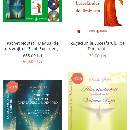
Pachet Noutati (Manual de
Rugaciunile Luceafarului de
dezvrajire - 3 vol, Experiențe
Dimineata
și amintiri, Rugăciunile
685,00 Lei
30,00 Lei
Luceafarului de dimineata) -
500,00 Lei
Marius Ghidel
-22%
-20%