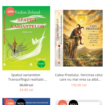
renuntarea devin poarta catre
Dumnezeu
-20%
Spatiul variantelor.
Calea Prostului. Fericirea celui
Transurfingul realitatii.
care nu mai vrea sa aibă
Gradul 1. Cum sa ne
dreptate - Intoarcerea la
30,00 Lei
150,00 Lei
dezvoltam intuitia si sa ne
Simplitatea care mantuieste
24,00 Lei
alegem soarta
sufletul
-18%
NOU
-17%
NOU