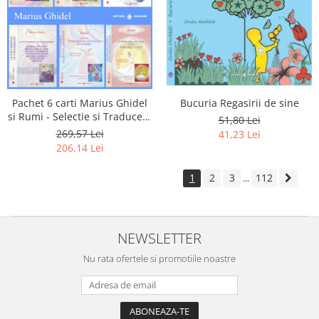
Pachet 6 carti Marius Ghidel
Bucuria Regasirii de sine
si Rumi - Selectie si Traducere
51,80 Lei
de Marius Ghidel
269,57 Lei
41,23 Lei
206,14 Lei
1
2
3
112
...
NEWSLETTER
Nu rata ofertele si promotiile noastre