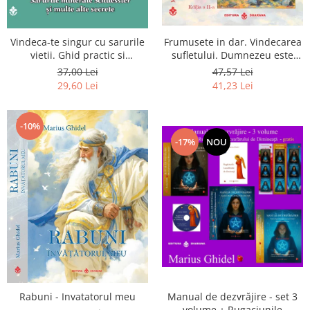
Vindeca-te singur cu sarurile
Frumusete in dar. Vindecarea
vietii. Ghid practic si
sufletului. Dumnezeu este
informativ. Sarurile minerale
chiar dragostea ta. Editia a 2-
37,00 Lei
47,57 Lei
Schuessler si multe alte
a
29,60 Lei
41,23 Lei
secrete
-10%
-17%
NOU
Rabuni - Invatatorul meu
Manual de dezvrăjire - set 3
volume + Rugaciunile