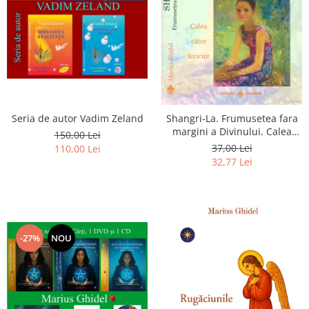
Seria de autor Vadim Zeland
Shangri-La. Frumusetea fara
margini a Divinului. Calea
150,00 Lei
catre fericire
37,00 Lei
110,00 Lei
32,77 Lei
-27%
NOU