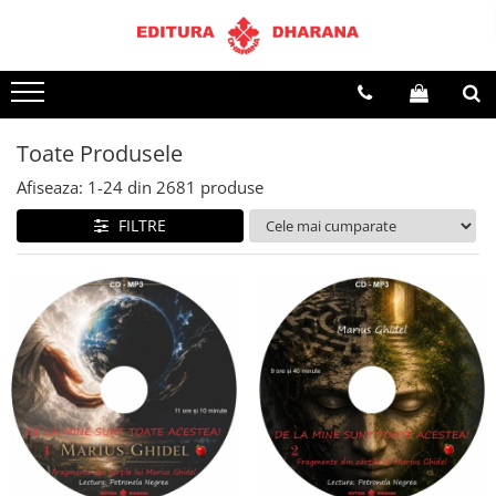
Terapii
Dietoterapie
Toate Produsele
Afiseaza:
1-
24
din
2681
produse
FILTRE