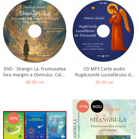
CD MP3 Carte audio
DVD - Shangri La. Frumusetea
Rugăciunile Luceafărului de
fara margini a Divinului. Calea
dimineață
catre fericire
35,00 Lei
40,00 Lei
-11%
NOU
-27%