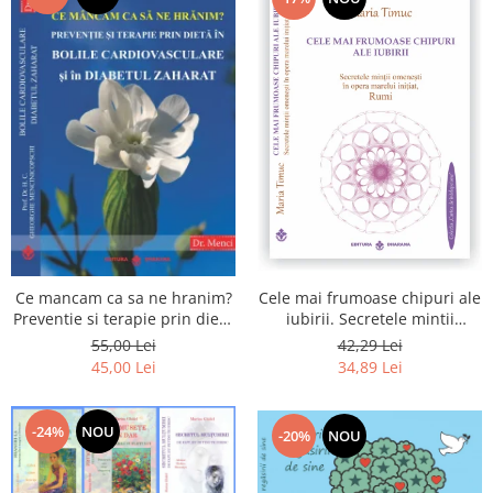
Cele mai frumoase chipuri ale
Ce mancam ca sa ne hranim?
iubirii. Secretele mintii
Preventie si terapie prin dieta
omenesti in opera marelui
in bolile cardiovasculare si in
42,29 Lei
55,00 Lei
initiat, Rumi
diabetul zaharat
34,89 Lei
45,00 Lei
-24%
NOU
-20%
NOU