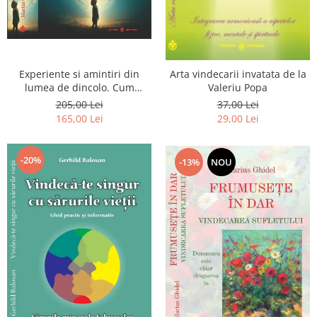
Experiente si amintiri din
Arta vindecarii invatata de la
lumea de dincolo. Cum
Valeriu Popa
obtinem puteri
205,00 Lei
37,00 Lei
extrasenzoriale - cu exercitii
165,00 Lei
29,00 Lei
-20%
-13%
NOU