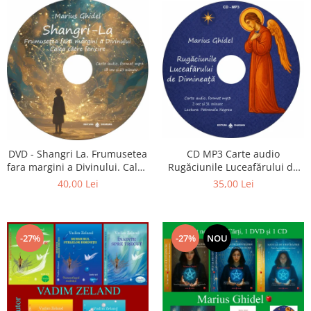
CD MP3 Carte audio
DVD - Shangri La. Frumusetea
Rugăciunile Luceafărului de
fara margini a Divinului. Calea
dimineață
catre fericire
35,00 Lei
40,00 Lei
-27%
-27%
NOU