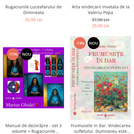
Arta vindecarii invatata de la
Rugaciunile Luceafarului de
Valeriu Popa
Dimineata
37,00 Lei
30,00 Lei
29,00 Lei
-13%
NOU
-17%
NOU
Manual de dezvrăjire - set 3
Frumusete in dar. Vindecarea
volume + Rugaciunile
sufletului. Dumnezeu este