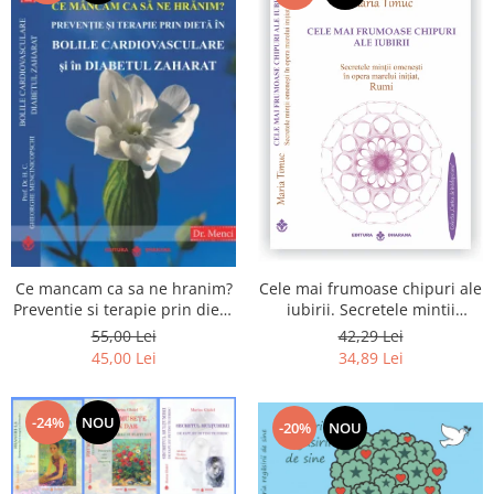
Cele mai frumoase chipuri ale
Ce mancam ca sa ne hranim?
iubirii. Secretele mintii
Preventie si terapie prin dieta
omenesti in opera marelui
in bolile cardiovasculare si in
42,29 Lei
55,00 Lei
initiat, Rumi
diabetul zaharat
34,89 Lei
45,00 Lei
-24%
NOU
-20%
NOU