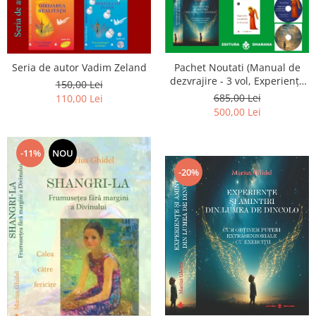
Seria de autor Vadim Zeland
Pachet Noutati (Manual de
dezvrajire - 3 vol, Experiențe
150,00 Lei
și amintiri, Rugăciunile
685,00 Lei
110,00 Lei
Luceafarului de dimineata) -
500,00 Lei
Marius Ghidel
-11%
NOU
-20%