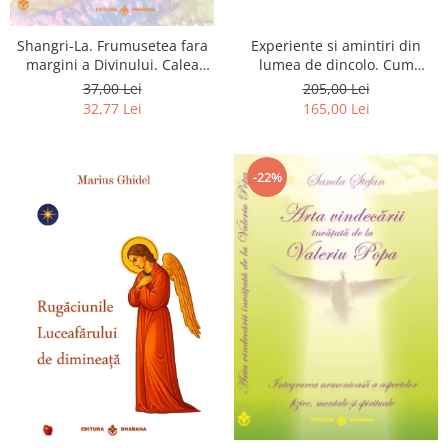
Shangri-La. Frumusetea fara
Experiente si amintiri din
margini a Divinului. Calea
lumea de dincolo. Cum
catre fericire
obtinem puteri
37,00 Lei
205,00 Lei
extrasenzoriale - cu exercitii
32,77 Lei
165,00 Lei
-22%