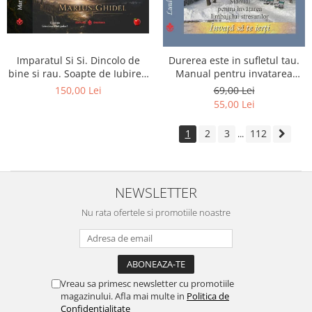
Imparatul Si Si. Dincolo de
Durerea este in sufletul tau.
bine si rau. Soapte de Iubire -
Manual pentru invatarea
Invatatura tainica a Soarelui
limbajului stresurilor Seria
150,00 Lei
69,00 Lei
de Iubire
Invata sa te Ierti Luule Viilma
55,00 Lei
1
2
3
112
...
NEWSLETTER
Nu rata ofertele si promotiile noastre
Vreau sa primesc newsletter cu promotiile
magazinului. Afla mai multe in
Politica de
Confidentialitate