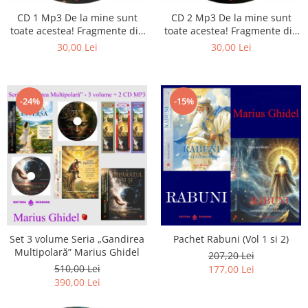
Istorie
CD 1 Mp3 De la mine sunt
CD 2 Mp3 De la mine sunt
Literatura
toate acestea! Fragmente din
toate acestea! Fragmente din
Psihologie
cărțile lui Marius Ghidel
cărțile lui Marius Ghidel
30,00 Lei
30,00 Lei
Sanatate
Sociologie
Stiinta
-24%
-15%
Set 3 volume Seria „Gandirea
Pachet Rabuni (Vol 1 si 2)
Multipolară” Marius Ghidel
207,20 Lei
510,00 Lei
177,00 Lei
390,00 Lei