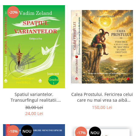
Dumnezeu
-20%
Spatiul variantelor.
Calea Prostului. Fericirea celui
Transurfingul realitatii.
care nu mai vrea sa aibă
Gradul 1. Cum sa ne
dreptate - Intoarcerea la
30,00 Lei
150,00 Lei
dezvoltam intuitia si sa ne
Simplitatea care mantuieste
24,00 Lei
alegem soarta
sufletul
-18%
NOU
-17%
NOU