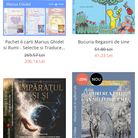
Pachet 6 carti Marius Ghidel
Bucuria Regasirii de sine
si Rumi - Selectie si Traducere
51,80 Lei
de Marius Ghidel
269,57 Lei
41,23 Lei
206,14 Lei
-20%
NOU