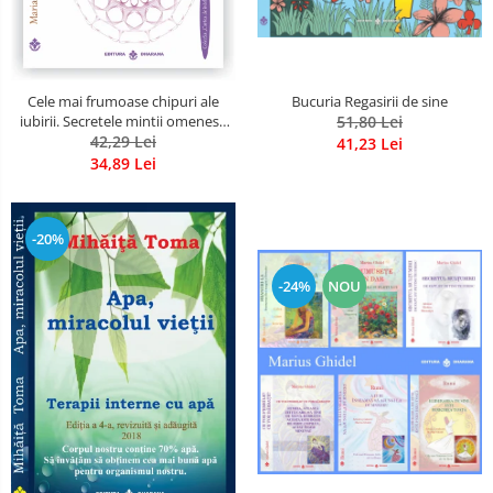
Bucuria Regasirii de sine
Cele mai frumoase chipuri ale
51,80 Lei
iubirii. Secretele mintii omenesti
in opera marelui initiat, Rumi
42,29 Lei
41,23 Lei
34,89 Lei
-20%
-24%
NOU