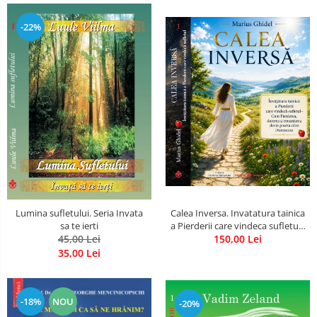
-22%
Calea Inversa. Invatatura tainica
Lumina sufletului. Seria Invata
a Pierderii care vindeca sufletul -
sa te ierti
Cum Pierderea, durerea si
150,00 Lei
45,00 Lei
renuntarea devin poarta catre
35,00 Lei
Dumnezeu
-18%
NOU
-20%