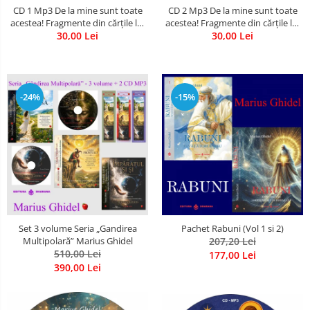
CD 1 Mp3 De la mine sunt toate
CD 2 Mp3 De la mine sunt toate
acestea! Fragmente din cărțile lui
acestea! Fragmente din cărțile lui
Marius Ghidel
30,00 Lei
Marius Ghidel
30,00 Lei
-24%
-15%
Set 3 volume Seria „Gandirea
Pachet Rabuni (Vol 1 si 2)
Multipolară” Marius Ghidel
207,20 Lei
510,00 Lei
177,00 Lei
390,00 Lei