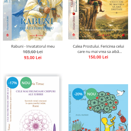
Calea Prostului. Fericirea celui
Rabuni - Invatatorul meu
care nu mai vrea sa aibă
103,60 Lei
dreptate - Intoarcerea la
150,00 Lei
93,00 Lei
Simplitatea care mantuieste
sufletul
-17%
NOU
-20%
NOU