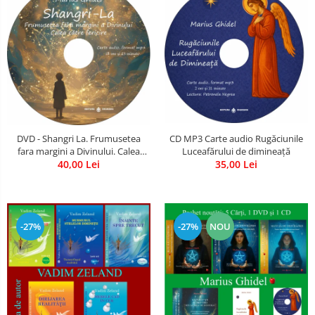
CD MP3 Carte audio Rugăciunile
DVD - Shangri La. Frumusetea
Luceafărului de dimineață
fara margini a Divinului. Calea
35,00 Lei
catre fericire
40,00 Lei
-27%
-27%
NOU