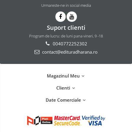
Urmareste-ne in social media
Suport clienti
Program de lucru: de luni pana vineri, 9 -18
0040772252302
contact@edituradharana.ro
Magazinul Meu
Clienti
Date Comerciale