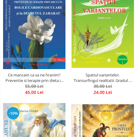
Spatiul variantelor.
Ce mancam ca sa ne hranim?
Transurfingul realitatii. Gradul 1.
Preventie si terapie prin dieta in
Cum sa ne dezvoltam intuitia si
30,00 Lei
bolile cardiovasculare si in
55,00 Lei
sa ne alegem soarta
diabetul zaharat
24,00 Lei
45,00 Lei
-10%