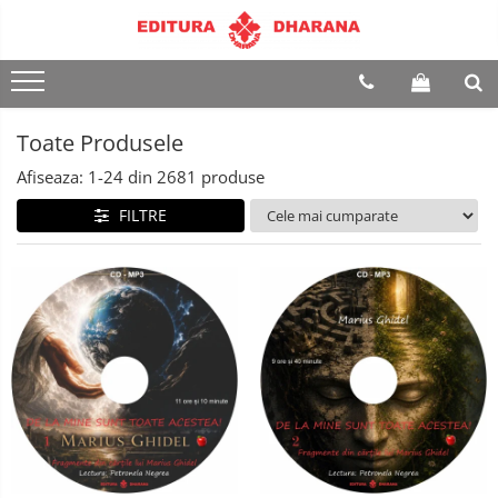
Terapii
Dietoterapie
Toate Produsele
Afiseaza:
1-
24
din
2681
produse
FILTRE