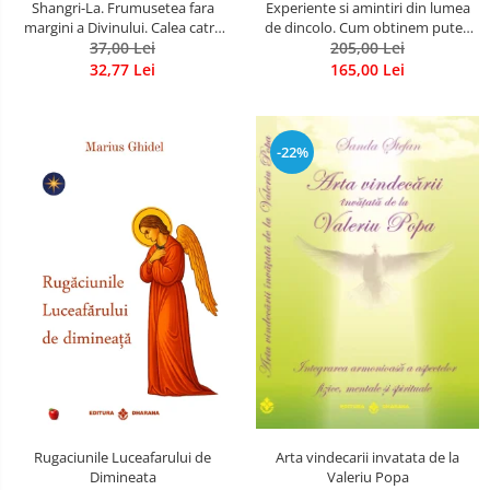
Shangri-La. Frumusetea fara
Experiente si amintiri din lumea
margini a Divinului. Calea catre
de dincolo. Cum obtinem puteri
37,00 Lei
fericire
extrasenzoriale - cu exercitii
205,00 Lei
32,77 Lei
165,00 Lei
-22%
Rugaciunile Luceafarului de
Arta vindecarii invatata de la
Dimineata
Valeriu Popa