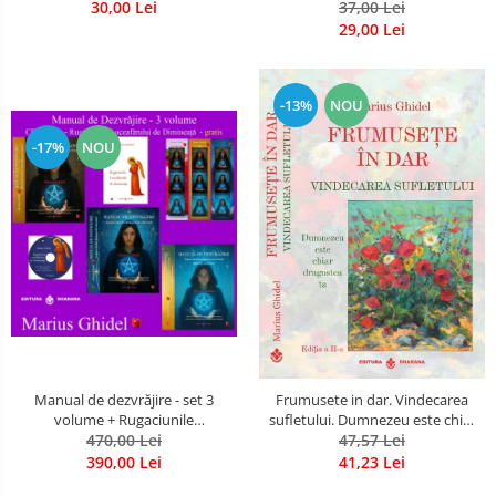
30,00 Lei
37,00 Lei
29,00 Lei
-13%
NOU
-17%
NOU
Manual de dezvrăjire - set 3
Frumusete in dar. Vindecarea
volume + Rugaciunile
sufletului. Dumnezeu este chiar
Luceafarului de Dimineata -
470,00 Lei
dragostea ta. Editia a 2-a
47,57 Lei
Gratuit)
390,00 Lei
41,23 Lei