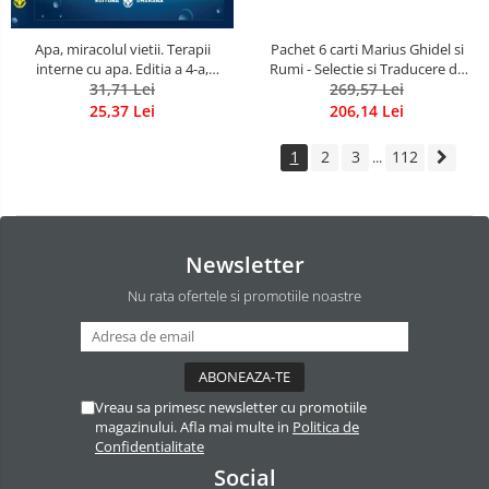
Apa, miracolul vietii. Terapii
Pachet 6 carti Marius Ghidel si
interne cu apa. Editia a 4-a,
Rumi - Selectie si Traducere de
revizuita si adaugita.
31,71 Lei
Marius Ghidel
269,57 Lei
25,37 Lei
206,14 Lei
1
2
3
112
...
Newsletter
Nu rata ofertele si promotiile noastre
Vreau sa primesc newsletter cu promotiile
magazinului. Afla mai multe in
Politica de
Confidentialitate
Social