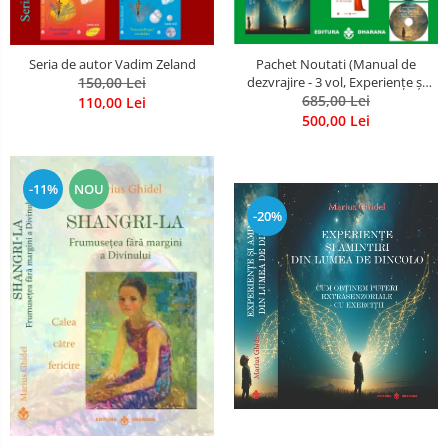
Seria de autor Vadim Zeland
Pachet Noutati (Manual de
150,00 Lei
dezvrajire - 3 vol, Experiențe și
amintiri, Rugăciunile
685,00 Lei
110,00 Lei
Luceafarului de dimineata) -
500,00 Lei
Marius Ghidel
-11%
NOU
-20%