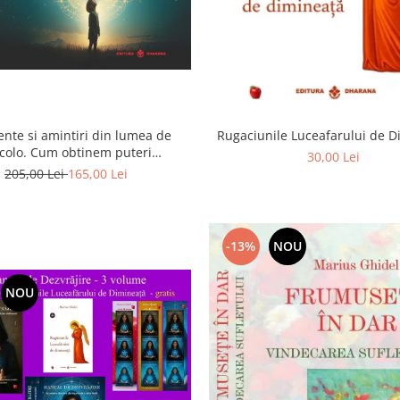
ente si amintiri din lumea de
Rugaciunile Luceafarului de 
colo. Cum obtinem puteri
30,00 Lei
rasenzoriale - cu exercitii
205,00 Lei
165,00 Lei
-13%
NOU
NOU