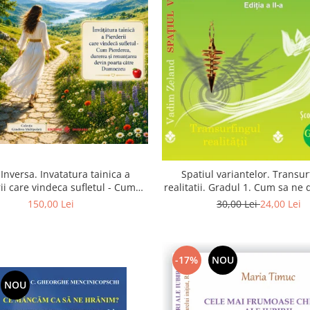
Inversa. Invatatura tainica a
Spatiul variantelor. Transur
ii care vindeca sufletul - Cum
realitatii. Gradul 1. Cum sa ne
a, durerea si renuntarea devin
intuitia si sa ne alegem s
150,00 Lei
30,00 Lei
24,00 Lei
poarta catre Dumnezeu
-17%
NOU
NOU