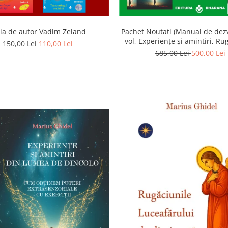
ia de autor Vadim Zeland
Pachet Noutati (Manual de dezv
vol, Experiențe și amintiri, Ru
150,00 Lei
110,00 Lei
Luceafarului de dimineata) -
685,00 Lei
500,00 Lei
Ghidel