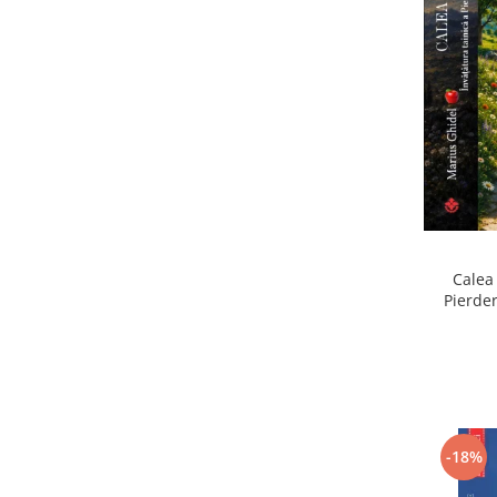
Calea 
Pierder
Pierdere
-18%