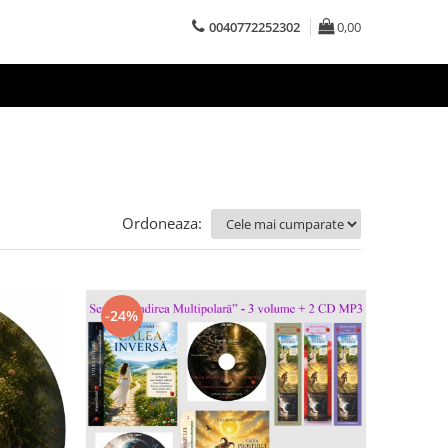
0040772252302
0,00
Ordoneaza:
-24%