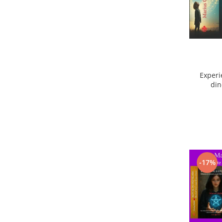
Experi
din
ext
-17%