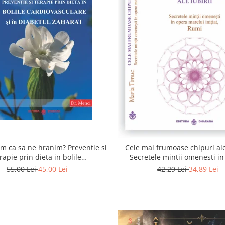
 ca sa ne hranim? Preventie si
Cele mai frumoase chipuri ale 
rapie prin dieta in bolile
Secretele mintii omenesti i
asculare si in diabetul zaharat
marelui initiat, Rumi
55,00 Lei
45,00 Lei
42,29 Lei
34,89 Lei