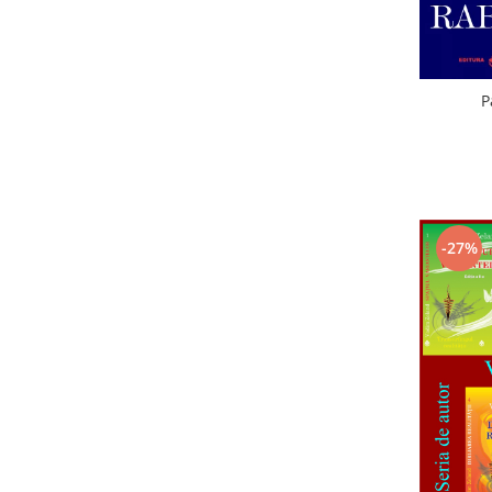
P
-27%