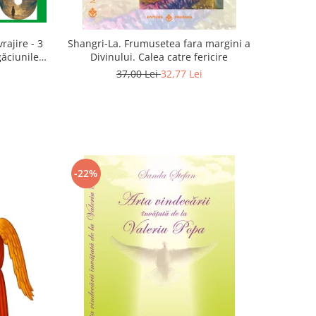
rajire - 3
Shangri-La. Frumusetea fara margini a
găciunile
Divinului. Calea catre fericire
 Marius
37,00 Lei
32,77 Lei
-22%