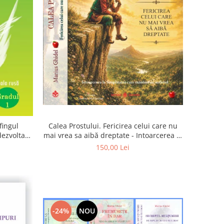
Calea Prostului. Fericirea celui care nu
fingul
mai vrea sa aibă dreptate - Intoarcerea la
 dezvoltam
Simplitatea care mantuieste sufletul
oarta
150,00 Lei
-24%
NOU