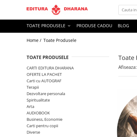
Toate Produsele
TOATE PRODUSELE
PRODUSE CADOU
BLOG
CARTI EDITURA DHARANA
Home /
Toate Produsele
OFERTE LA PACHET
Carti cu AUTOGRAF
Toate 
Terapii
TOATE PRODUSELE
Dietoterapie
Afiseaza:
CARTI EDITURA DHARANA
Dezvoltare personala
OFERTE LA PACHET
Carti cu AUTOGRAF
Spiritualitate
Terapii
Arta
Dezvoltare personala
AUDIOBOOK
Spiritualitate
Business, Economie
Arta
AUDIOBOOK
Carti pentru copii
Business, Economie
Diverse
Carti pentru copii
Filosofie
Diverse