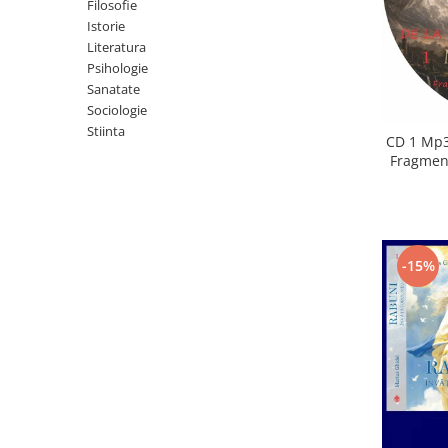
Istorie
Filosofie
Istorie
Literatura
Literatura
Psihologie
Psihologie
Sanatate
Sanatate
Sociologie
Sociologie
Stiinta
Stiinta
CD 1 Mp3
Fragment
-15%