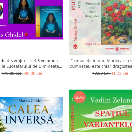
de dezvrăjire - set 3 volume +
Frumusete in dar. Vindecarea s
ile Luceafarului de Dimineata -
Dumnezeu este chiar dragostea 
Gratuit)
a 2-a
470,00 Lei
390,00 Lei
47,57 Lei
41,23 Lei
-20%