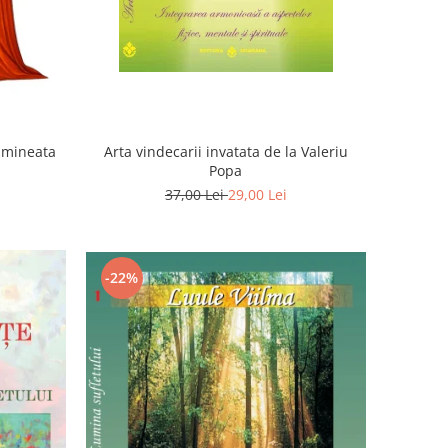
Dimineata
Arta vindecarii invatata de la Valeriu
Popa
37,00 Lei
29,00 Lei
-22%