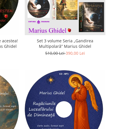
 acestea!
Set 3 volume Seria „Gandirea
us Ghidel
Multipolară” Marius Ghidel
510,00 Lei
390,00 Lei