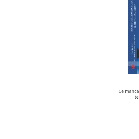
Ce mancam
te
cardiov