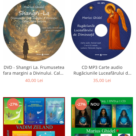
CD MP3 Carte audio
DVD - Shangri La. Frumusetea
Rugăciunile Luceafărului de
fara margini a Divinului. Calea
dimineață
catre fericire
35,00 Lei
40,00 Lei
-27%
-27%
NOU