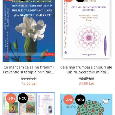
Cele mai frumoase chipuri ale
Ce mancam ca sa ne hranim?
iubirii. Secretele mintii
Preventie si terapie prin dieta
omenesti in opera marelui
in bolile cardiovasculare si in
42,29 Lei
55,00 Lei
initiat, Rumi
diabetul zaharat
34,89 Lei
45,00 Lei
-24%
NOU
-20%
NOU