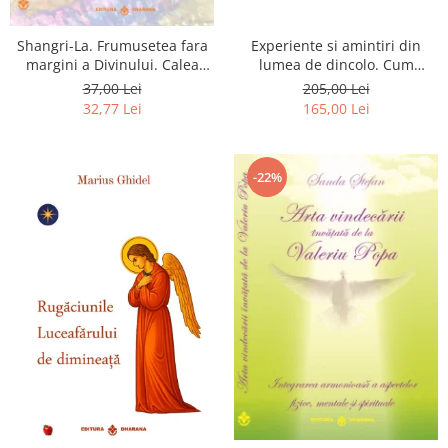
Shangri-La. Frumusetea fara
Experiente si amintiri din
margini a Divinului. Calea
lumea de dincolo. Cum
catre fericire
obtinem puteri
37,00 Lei
205,00 Lei
extrasenzoriale - cu exercitii
32,77 Lei
165,00 Lei
-22%