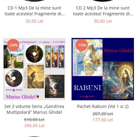
Istorie
CD 1 Mp3 De la mine sunt
CD 2 Mp3 De la mine sunt
Literatura
toate acestea! Fragmente din
toate acestea! Fragmente din
Psihologie
cărțile lui Marius Ghidel
cărțile lui Marius Ghidel
30,00 Lei
30,00 Lei
Sanatate
Sociologie
Stiinta
-24%
-15%
Set 3 volume Seria „Gandirea
Pachet Rabuni (Vol 1 si 2)
Multipolară” Marius Ghidel
207,20 Lei
510,00 Lei
177,00 Lei
390,00 Lei