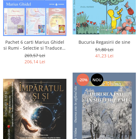
Pachet 6 carti Marius Ghidel
Bucuria Regasirii de sine
si Rumi - Selectie si Traducere
51,80 Lei
de Marius Ghidel
269,57 Lei
41,23 Lei
206,14 Lei
-20%
NOU