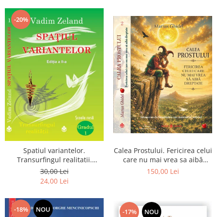
Dumnezeu
-20%
Spatiul variantelor.
Calea Prostului. Fericirea celui
Transurfingul realitatii.
care nu mai vrea sa aibă
Gradul 1. Cum sa ne
dreptate - Intoarcerea la
30,00 Lei
150,00 Lei
dezvoltam intuitia si sa ne
Simplitatea care mantuieste
24,00 Lei
alegem soarta
sufletul
-18%
NOU
-17%
NOU