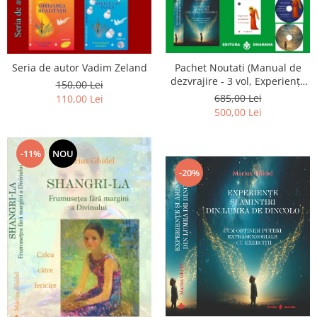
Seria de autor Vadim Zeland
Pachet Noutati (Manual de
dezvrajire - 3 vol, Experiențe
150,00 Lei
și amintiri, Rugăciunile
685,00 Lei
110,00 Lei
Luceafarului de dimineata) -
500,00 Lei
Marius Ghidel
-11%
NOU
-20%