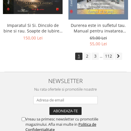
Imparatul Si Si. Dincolo de
Durerea este in sufletul tau.
bine si rau. Soapte de Iubire -
Manual pentru invatarea
Invatatura tainica a Soarelui
limbajului stresurilor Seria
150,00 Lei
69,00 Lei
de Iubire
Invata sa te Ierti Luule Viilma
55,00 Lei
1
2
3
112
...
NEWSLETTER
Nu rata ofertele si promotiile noastre
Vreau sa primesc newsletter cu promotiile
magazinului. Afla mai multe in
Politica de
Confidentialitate