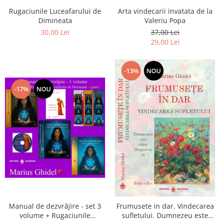
Arta vindecarii invatata de la
Rugaciunile Luceafarului de
Valeriu Popa
Dimineata
37,00 Lei
30,00 Lei
29,00 Lei
-13%
NOU
-17%
NOU
Manual de dezvrăjire - set 3
Frumusete in dar. Vindecarea
volume + Rugaciunile
sufletului. Dumnezeu este