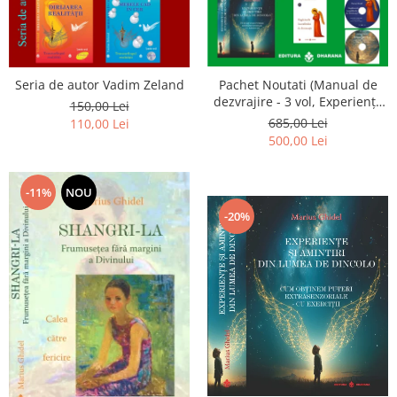
Seria de autor Vadim Zeland
Pachet Noutati (Manual de
dezvrajire - 3 vol, Experiențe
150,00 Lei
și amintiri, Rugăciunile
685,00 Lei
110,00 Lei
Luceafarului de dimineata) -
500,00 Lei
Marius Ghidel
-11%
NOU
-20%