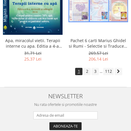
Apa, miracolul vietii. Terapii
Pachet 6 carti Marius Ghidel
interne cu apa. Editia a 4-a,
si Rumi - Selectie si Traducere
revizuita si adaugita.
de Marius Ghidel
31,71 Lei
269,57 Lei
25,37 Lei
206,14 Lei
1
2
3
112
...
NEWSLETTER
Nu rata ofertele si promotiile noastre