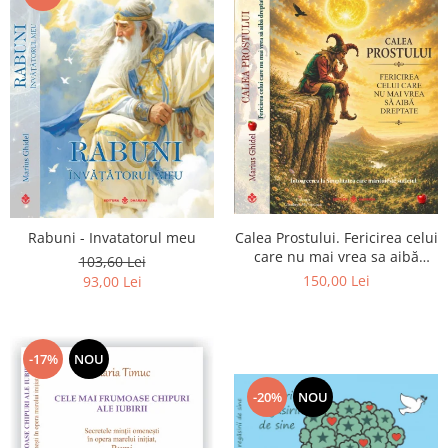
Calea Prostului. Fericirea celui
Rabuni - Invatatorul meu
care nu mai vrea sa aibă
103,60 Lei
dreptate - Intoarcerea la
150,00 Lei
93,00 Lei
Simplitatea care mantuieste
sufletul
-17%
NOU
-20%
NOU