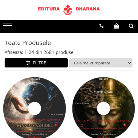
Terapii
Dietoterapie
Toate Produsele
Afiseaza:
1-
24
din
2681
produse
FILTRE