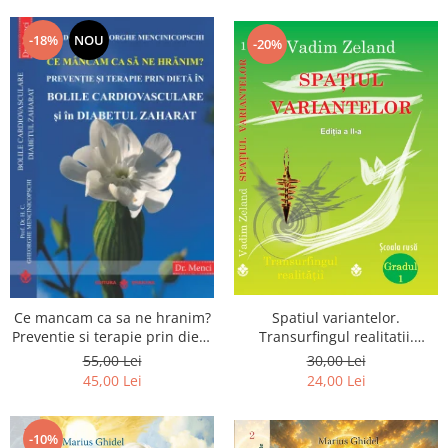
Dumnezeu
-18%
NOU
-20%
Spatiul variantelor.
Ce mancam ca sa ne hranim?
Transurfingul realitatii.
Preventie si terapie prin dieta
Gradul 1. Cum sa ne
in bolile cardiovasculare si in
30,00 Lei
55,00 Lei
dezvoltam intuitia si sa ne
diabetul zaharat
24,00 Lei
45,00 Lei
alegem soarta
-10%