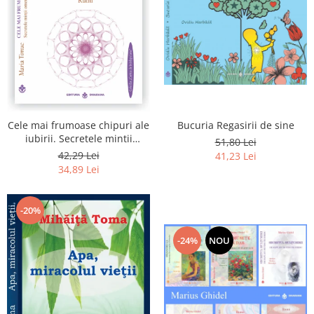
Bucuria Regasirii de sine
Cele mai frumoase chipuri ale
iubirii. Secretele mintii
51,80 Lei
omenesti in opera marelui
42,29 Lei
41,23 Lei
initiat, Rumi
34,89 Lei
-20%
-24%
NOU