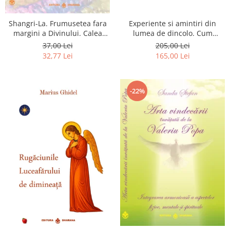
Shangri-La. Frumusetea fara
Experiente si amintiri din
margini a Divinului. Calea
lumea de dincolo. Cum
catre fericire
obtinem puteri
37,00 Lei
205,00 Lei
extrasenzoriale - cu exercitii
32,77 Lei
165,00 Lei
-22%