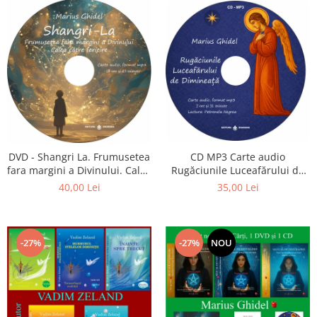
CD MP3 Carte audio
DVD - Shangri La. Frumusetea
Rugăciunile Luceafărului de
fara margini a Divinului. Calea
dimineață
catre fericire
35,00 Lei
40,00 Lei
-27%
-27%
NOU