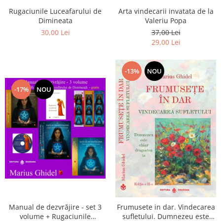
Arta vindecarii invatata de la
Rugaciunile Luceafarului de
Valeriu Popa
Dimineata
37,00 Lei
30,00 Lei
29,00 Lei
-13%
NOU
-17%
NOU
Manual de dezvrăjire - set 3
Frumusete in dar. Vindecarea
volume + Rugaciunile
sufletului. Dumnezeu este