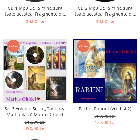
CD 1 Mp3 De la mine sunt
CD 2 Mp3 De la mine sunt
toate acestea! Fragmente din
toate acestea! Fragmente din
cărțile lui Marius Ghidel
cărțile lui Marius Ghidel
30,00 Lei
30,00 Lei
-24%
-15%
Set 3 volume Seria „Gandirea
Pachet Rabuni (Vol 1 si 2)
Multipolară” Marius Ghidel
207,20 Lei
510,00 Lei
177,00 Lei
390,00 Lei