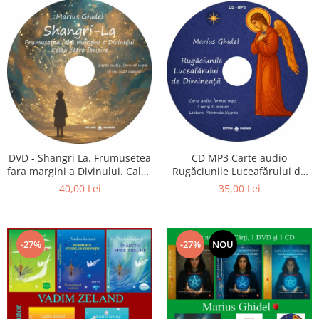
CD MP3 Carte audio
DVD - Shangri La. Frumusetea
Rugăciunile Luceafărului de
fara margini a Divinului. Calea
dimineață
catre fericire
35,00 Lei
40,00 Lei
-27%
-27%
NOU