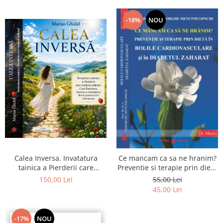
-18%
NOU
Calea Inversa. Invatatura
Ce mancam ca sa ne hranim?
tainica a Pierderii care
Preventie si terapie prin dieta
vindeca sufletul - Cum
in bolile cardiovasculare si in
150,00 Lei
55,00 Lei
Pierderea, durerea si
diabetul zaharat
45,00 Lei
renuntarea devin poarta catre
Dumnezeu
-17%
NOU