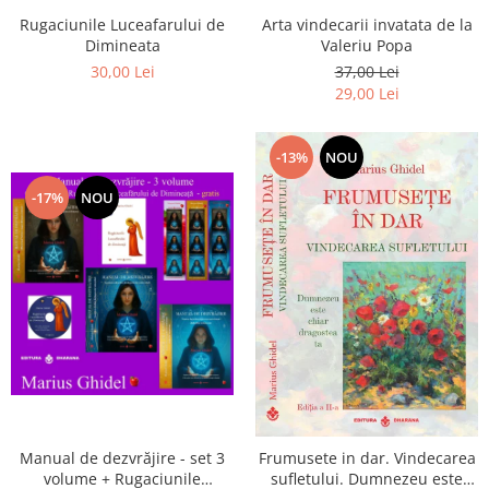
Arta vindecarii invatata de la
Rugaciunile Luceafarului de
Valeriu Popa
Dimineata
37,00 Lei
30,00 Lei
29,00 Lei
-13%
NOU
-17%
NOU
Manual de dezvrăjire - set 3
Frumusete in dar. Vindecarea
volume + Rugaciunile
sufletului. Dumnezeu este