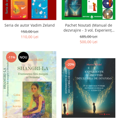
Seria de autor Vadim Zeland
Pachet Noutati (Manual de
dezvrajire - 3 vol, Experiențe
150,00 Lei
și amintiri, Rugăciunile
685,00 Lei
110,00 Lei
Luceafarului de dimineata) -
500,00 Lei
Marius Ghidel
-11%
NOU
-20%