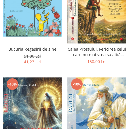
Bucuria Regasirii de sine
Calea Prostului. Fericirea celui
care nu mai vrea sa aibă
51,80 Lei
dreptate - Intoarcerea la
150,00 Lei
41,23 Lei
Simplitatea care mantuieste
sufletul
-10%
-10%