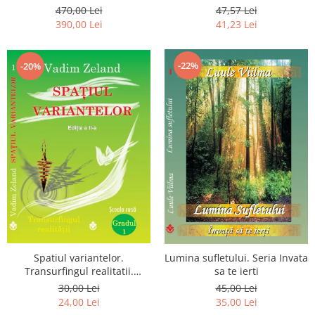
Luceafarului de Dimineata -
chiar dragostea ta. Editia a 2-
470,00 Lei
47,57 Lei
Gratuit)
a
390,00 Lei
41,23 Lei
-22%
-20%
Spatiul variantelor.
Lumina sufletului. Seria Invata
Transurfingul realitatii.
sa te ierti
Gradul 1. Cum sa ne
30,00 Lei
45,00 Lei
dezvoltam intuitia si sa ne
24,00 Lei
35,00 Lei
alegem soarta