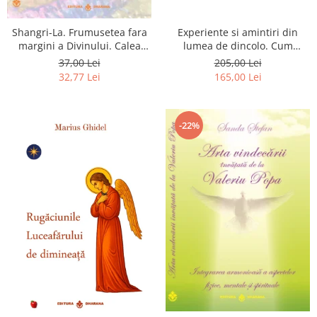
Shangri-La. Frumusetea fara
Experiente si amintiri din
margini a Divinului. Calea
lumea de dincolo. Cum
catre fericire
obtinem puteri
37,00 Lei
205,00 Lei
extrasenzoriale - cu exercitii
32,77 Lei
165,00 Lei
-22%