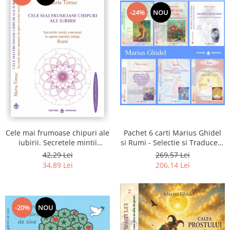
-24%
NOU
Pachet 6 carti Marius Ghidel
Cele mai frumoase chipuri ale
si Rumi - Selectie si Traducere
iubirii. Secretele mintii
de Marius Ghidel
omenesti in opera marelui
269,57 Lei
42,29 Lei
initiat, Rumi
206,14 Lei
34,89 Lei
-20%
NOU