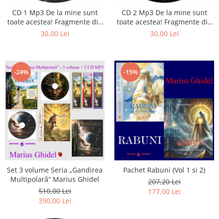
CD 1 Mp3 De la mine sunt
CD 2 Mp3 De la mine sunt
toate acestea! Fragmente din
toate acestea! Fragmente din
cărțile lui Marius Ghidel
cărțile lui Marius Ghidel
30,00 Lei
30,00 Lei
-24%
-15%
Set 3 volume Seria „Gandirea
Pachet Rabuni (Vol 1 si 2)
Multipolară” Marius Ghidel
207,20 Lei
510,00 Lei
177,00 Lei
390,00 Lei