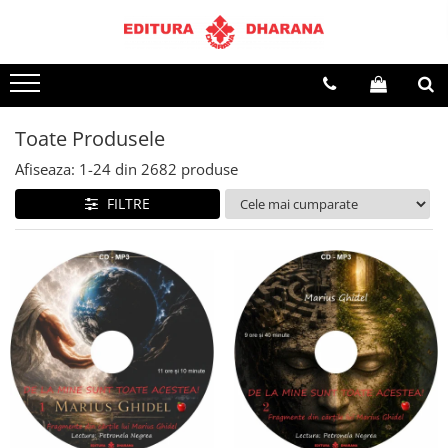
Terapii
Dietoterapie
Toate Produsele
Afiseaza:
1-
24
din
2682
produse
FILTRE