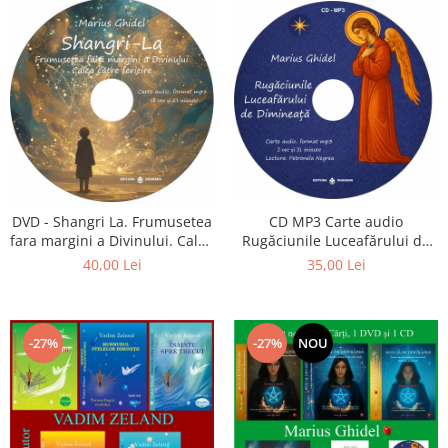
CD MP3 Carte audio
DVD - Shangri La. Frumusetea
Rugăciunile Luceafărului de
fara margini a Divinului. Calea
dimineață
catre fericire
35,00 Lei
40,00 Lei
-27%
-27%
NOU