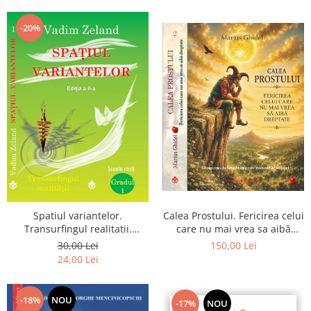
Dumnezeu
-20%
Spatiul variantelor.
Calea Prostului. Fericirea celui
Transurfingul realitatii.
care nu mai vrea sa aibă
Gradul 1. Cum sa ne
dreptate - Intoarcerea la
30,00 Lei
150,00 Lei
dezvoltam intuitia si sa ne
Simplitatea care mantuieste
24,00 Lei
alegem soarta
sufletul
-18%
NOU
-17%
NOU