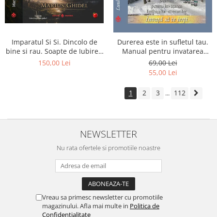
Imparatul Si Si. Dincolo de
Durerea este in sufletul tau.
bine si rau. Soapte de Iubire -
Manual pentru invatarea
Invatatura tainica a Soarelui
limbajului stresurilor Seria
150,00 Lei
69,00 Lei
de Iubire
Invata sa te Ierti Luule Viilma
55,00 Lei
1
2
3
112
...
NEWSLETTER
Nu rata ofertele si promotiile noastre
Vreau sa primesc newsletter cu promotiile
magazinului. Afla mai multe in
Politica de
Confidentialitate