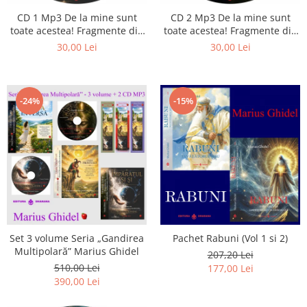
CD 1 Mp3 De la mine sunt
CD 2 Mp3 De la mine sunt
toate acestea! Fragmente din
toate acestea! Fragmente din
cărțile lui Marius Ghidel
cărțile lui Marius Ghidel
30,00 Lei
30,00 Lei
-24%
-15%
Set 3 volume Seria „Gandirea
Pachet Rabuni (Vol 1 si 2)
Multipolară” Marius Ghidel
207,20 Lei
510,00 Lei
177,00 Lei
390,00 Lei