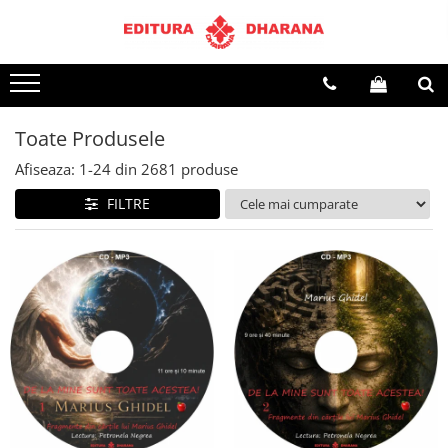
Terapii
Dietoterapie
Toate Produsele
Afiseaza:
1-
24
din
2681
produse
FILTRE