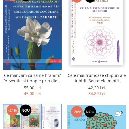
Cele mai frumoase chipuri ale
Ce mancam ca sa ne hranim?
iubirii. Secretele mintii
Preventie si terapie prin dieta
omenesti in opera marelui
in bolile cardiovasculare si in
42,29 Lei
55,00 Lei
initiat, Rumi
diabetul zaharat
34,89 Lei
45,00 Lei
-24%
NOU
-20%
NOU