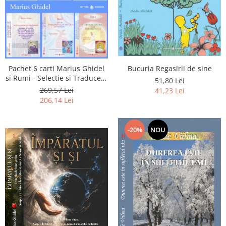
Pachet 6 carti Marius Ghidel
Bucuria Regasirii de sine
si Rumi - Selectie si Traducere
51,80 Lei
de Marius Ghidel
269,57 Lei
41,23 Lei
206,14 Lei
-20%
NOU