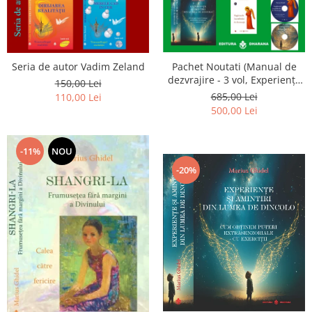
Seria de autor Vadim Zeland
Pachet Noutati (Manual de
dezvrajire - 3 vol, Experiențe
150,00 Lei
și amintiri, Rugăciunile
685,00 Lei
110,00 Lei
Luceafarului de dimineata) -
500,00 Lei
Marius Ghidel
-11%
NOU
-20%