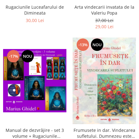
Arta vindecarii invatata de la
Rugaciunile Luceafarului de
Valeriu Popa
Dimineata
37,00 Lei
30,00 Lei
29,00 Lei
-13%
NOU
-17%
NOU
Manual de dezvrăjire - set 3
Frumusete in dar. Vindecarea
volume + Rugaciunile
sufletului. Dumnezeu este