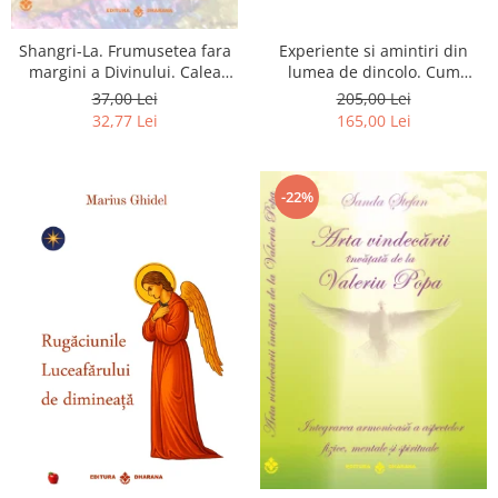
Shangri-La. Frumusetea fara
Experiente si amintiri din
margini a Divinului. Calea
lumea de dincolo. Cum
catre fericire
obtinem puteri
37,00 Lei
205,00 Lei
extrasenzoriale - cu exercitii
32,77 Lei
165,00 Lei
-22%