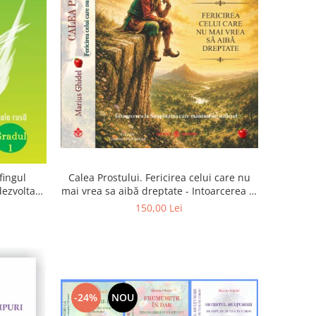
Calea Prostului. Fericirea celui care nu
fingul
mai vrea sa aibă dreptate - Intoarcerea la
 dezvoltam
Simplitatea care mantuieste sufletul
oarta
150,00 Lei
-24%
NOU