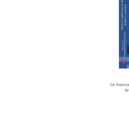
Ce mancam
te
cardiov