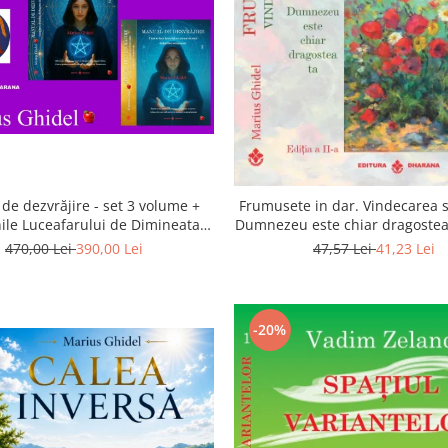
de dezvrăjire - set 3 volume +
Frumusete in dar. Vindecarea s
ile Luceafarului de Dimineata -
Dumnezeu este chiar dragostea 
Gratuit)
a 2-a
470,00 Lei
390,00 Lei
47,57 Lei
41,23 Lei
-20%