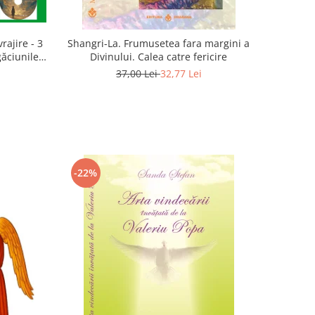
rajire - 3
Shangri-La. Frumusetea fara margini a
găciunile
Divinului. Calea catre fericire
 Marius
37,00 Lei
32,77 Lei
-22%