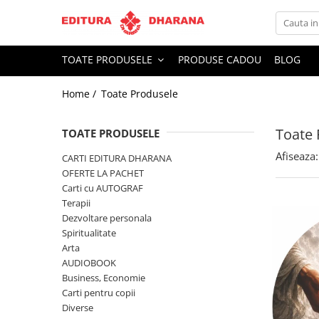
Toate Produsele
TOATE PRODUSELE
PRODUSE CADOU
BLOG
CARTI EDITURA DHARANA
Home /
Toate Produsele
OFERTE LA PACHET
Carti cu AUTOGRAF
Toate 
Terapii
TOATE PRODUSELE
Dietoterapie
Afiseaza:
CARTI EDITURA DHARANA
Dezvoltare personala
OFERTE LA PACHET
Carti cu AUTOGRAF
Spiritualitate
Terapii
Arta
Dezvoltare personala
AUDIOBOOK
Spiritualitate
Business, Economie
Arta
AUDIOBOOK
Carti pentru copii
Business, Economie
Diverse
Carti pentru copii
Filosofie
Diverse