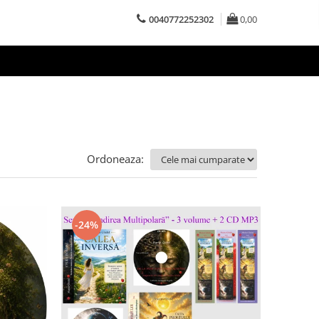
0040772252302
0,00
Ordoneaza:
-24%