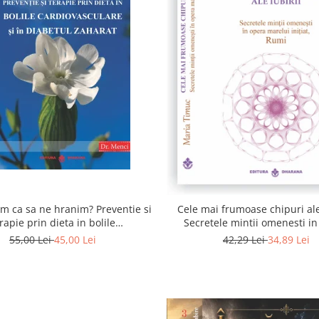
 ca sa ne hranim? Preventie si
Cele mai frumoase chipuri ale 
rapie prin dieta in bolile
Secretele mintii omenesti i
asculare si in diabetul zaharat
marelui initiat, Rumi
55,00 Lei
45,00 Lei
42,29 Lei
34,89 Lei