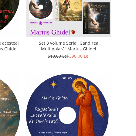
 acestea!
Set 3 volume Seria „Gandirea
us Ghidel
Multipolară” Marius Ghidel
510,00 Lei
390,00 Lei