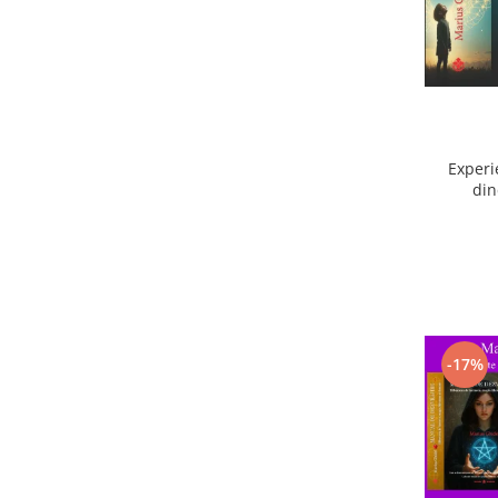
Experi
din
ext
-17%