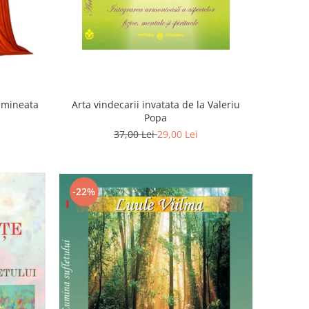
Dimineata
Arta vindecarii invatata de la Valeriu
Popa
37,00 Lei
29,00 Lei
-22%