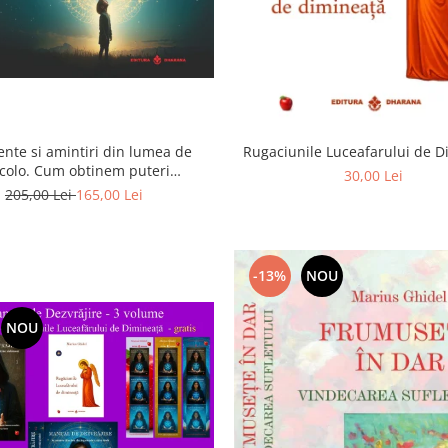
ente si amintiri din lumea de
Rugaciunile Luceafarului de 
colo. Cum obtinem puteri
30,00 Lei
rasenzoriale - cu exercitii
205,00 Lei
165,00 Lei
-13%
NOU
NOU