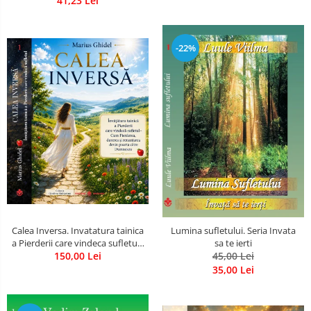
41,23 Lei
-22%
Calea Inversa. Invatatura tainica
Lumina sufletului. Seria Invata
a Pierderii care vindeca sufletul -
sa te ierti
Cum Pierderea, durerea si
150,00 Lei
45,00 Lei
renuntarea devin poarta catre
35,00 Lei
Dumnezeu