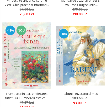
Vindeca-te singur cu sarurile
Manual de dezvrăjire - set 3
vietii. Ghid practic si informativ.
volume + Rugaciunile
Sarurile minerale Schuessler si
37,00 Lei
Luceafarului de Dimineata -
470,00 Lei
multe alte secrete
Gratuit)
29,60 Lei
390,00 Lei
-13%
NOU
-10%
Frumusete in dar. Vindecarea
Rabuni - Invatatorul meu
sufletului. Dumnezeu este chiar
103,60 Lei
dragostea ta. Editia a 2-a
47,57 Lei
93,00 Lei