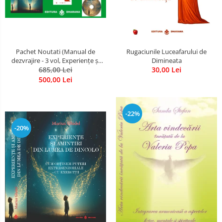
Pachet Noutati (Manual de
Rugaciunile Luceafarului de
dezvrajire - 3 vol, Experiențe și
Dimineata
amintiri, Rugăciunile
685,00 Lei
30,00 Lei
Luceafarului de dimineata) -
500,00 Lei
Marius Ghidel
-22%
-20%