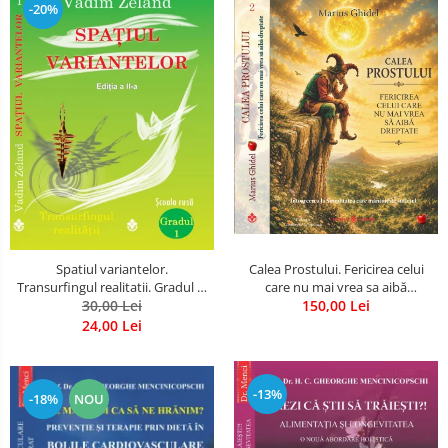
-20%
Spatiul variantelor.
Calea Prostului. Fericirea celui
Transurfingul realitatii. Gradul 1.
care nu mai vrea sa aibă
Cum sa ne dezvoltam intuitia si
30,00 Lei
dreptate - Intoarcerea la
150,00 Lei
sa ne alegem soarta
Simplitatea care mantuieste
24,00 Lei
sufletul
-13%
-18%
NOU