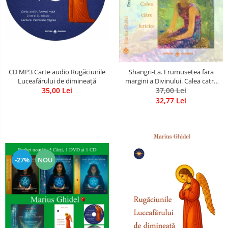
CD MP3 Carte audio Rugăciunile
Shangri-La. Frumusetea fara
Luceafărului de dimineață
margini a Divinului. Calea catre
35,00 Lei
37,00 Lei
fericire
32,77 Lei
-27%
NOU