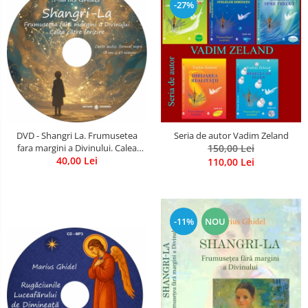
-27%
DVD - Shangri La. Frumusetea
Seria de autor Vadim Zeland
fara margini a Divinului. Calea
150,00 Lei
catre fericire
40,00 Lei
110,00 Lei
-11%
NOU