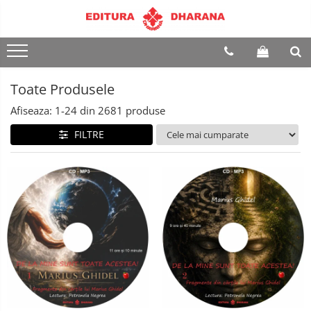
Terapii
Dietoterapie
Toate Produsele
Afiseaza:
1-
24
din
2681
produse
FILTRE