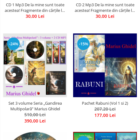
CD 1 Mp3 De la mine sunt toate
CD 2 Mp3 De la mine sunt toate
acestea! Fragmente din cărțile lui
acestea! Fragmente din cărțile lui
Marius Ghidel
30,00 Lei
Marius Ghidel
30,00 Lei
-24%
-15%
Set 3 volume Seria „Gandirea
Pachet Rabuni (Vol 1 si 2)
Multipolară” Marius Ghidel
207,20 Lei
510,00 Lei
177,00 Lei
390,00 Lei