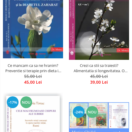
Ce mancam ca sa ne hranim?
Crezi ca stii sa traiesti?
Preventie si terapie prin dieta in
Alimentatia si longevitatea. O
bolile cardiovasculare si in
55,00 Lei
noua abordare holistica
45,00 Lei
diabetul zaharat
45,00 Lei
39,00 Lei
-17%
NOU
-24%
NOU