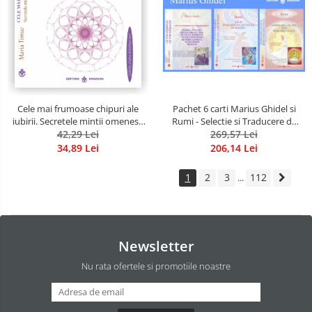
Pachet 6 carti Marius Ghidel si
Cele mai frumoase chipuri ale
Rumi - Selectie si Traducere de
iubirii. Secretele mintii omenesti
Marius Ghidel
269,57 Lei
in opera marelui initiat, Rumi
42,29 Lei
206,14 Lei
34,89 Lei
1
2
3
112
...
Newsletter
Nu rata ofertele si promotiile noastre