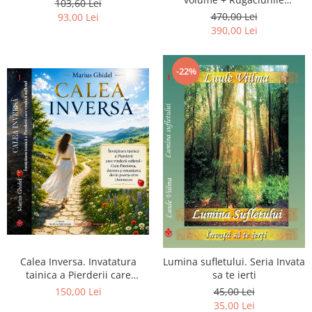
103,60 Lei
Luceafarului de Dimineata -
470,00 Lei
93,00 Lei
Gratuit)
390,00 Lei
-22%
Calea Inversa. Invatatura
Lumina sufletului. Seria Invata
tainica a Pierderii care
sa te ierti
vindeca sufletul - Cum
150,00 Lei
45,00 Lei
Pierderea, durerea si
35,00 Lei