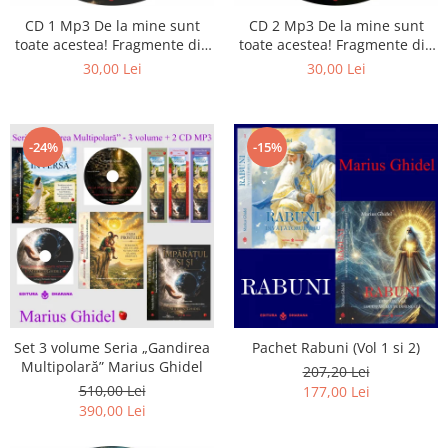
CD 1 Mp3 De la mine sunt
CD 2 Mp3 De la mine sunt
toate acestea! Fragmente din
toate acestea! Fragmente din
cărțile lui Marius Ghidel
cărțile lui Marius Ghidel
30,00 Lei
30,00 Lei
-24%
-15%
Set 3 volume Seria „Gandirea
Pachet Rabuni (Vol 1 si 2)
Multipolară” Marius Ghidel
207,20 Lei
510,00 Lei
177,00 Lei
390,00 Lei