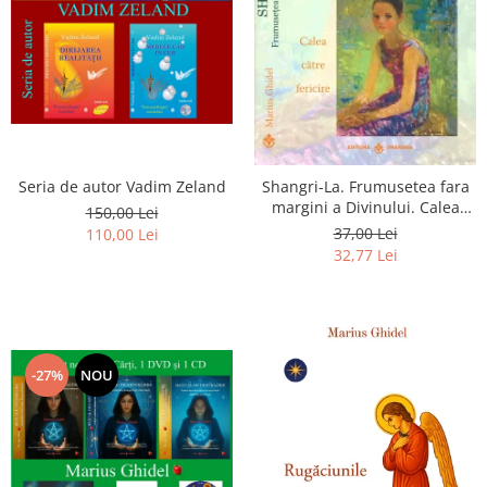
Seria de autor Vadim Zeland
Shangri-La. Frumusetea fara
margini a Divinului. Calea
150,00 Lei
catre fericire
37,00 Lei
110,00 Lei
32,77 Lei
-27%
NOU