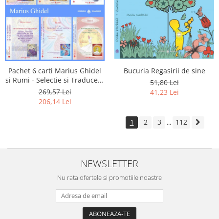
Pachet 6 carti Marius Ghidel
Bucuria Regasirii de sine
si Rumi - Selectie si Traducere
51,80 Lei
de Marius Ghidel
269,57 Lei
41,23 Lei
206,14 Lei
1
2
3
112
...
NEWSLETTER
Nu rata ofertele si promotiile noastre