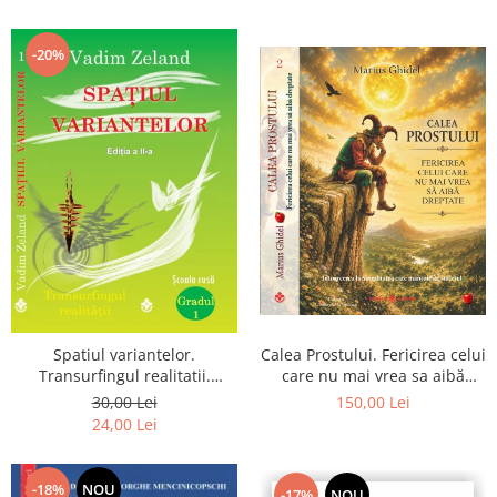
renuntarea devin poarta catre
Dumnezeu
-20%
Spatiul variantelor.
Calea Prostului. Fericirea celui
Transurfingul realitatii.
care nu mai vrea sa aibă
Gradul 1. Cum sa ne
dreptate - Intoarcerea la
30,00 Lei
150,00 Lei
dezvoltam intuitia si sa ne
Simplitatea care mantuieste
24,00 Lei
alegem soarta
sufletul
-18%
NOU
-17%
NOU