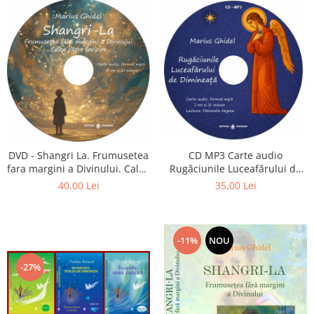
CD MP3 Carte audio
DVD - Shangri La. Frumusetea
Rugăciunile Luceafărului de
fara margini a Divinului. Calea
dimineață
catre fericire
35,00 Lei
40,00 Lei
-11%
NOU
-27%