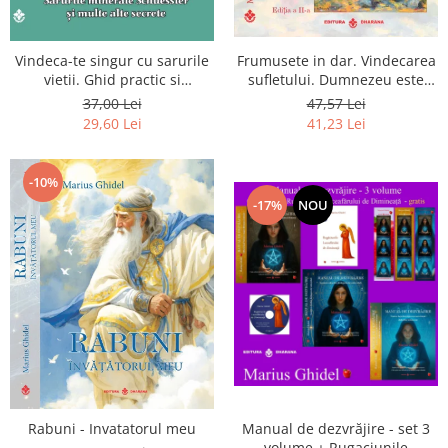
Vindeca-te singur cu sarurile
Frumusete in dar. Vindecarea
vietii. Ghid practic si
sufletului. Dumnezeu este
informativ. Sarurile minerale
chiar dragostea ta. Editia a 2-
37,00 Lei
47,57 Lei
Schuessler si multe alte
a
29,60 Lei
41,23 Lei
secrete
-10%
-17%
NOU
Rabuni - Invatatorul meu
Manual de dezvrăjire - set 3
volume + Rugaciunile