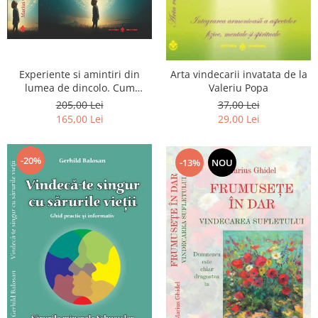
Experiente si amintiri din
Arta vindecarii invatata de la
lumea de dincolo. Cum
Valeriu Popa
obtinem puteri
205,00 Lei
37,00 Lei
extrasenzoriale - cu exercitii
165,00 Lei
29,00 Lei
-20%
-13%
NOU