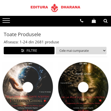
Terapii
Dietoterapie
Toate Produsele
Afiseaza:
1-
24
din
2681
produse
FILTRE