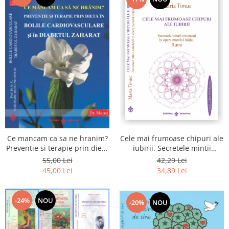
Cele mai frumoase chipuri ale
Ce mancam ca sa ne hranim?
iubirii. Secretele mintii
Preventie si terapie prin dieta
omenesti in opera marelui
in bolile cardiovasculare si in
42,29 Lei
55,00 Lei
initiat, Rumi
diabetul zaharat
34,89 Lei
45,00 Lei
-24%
NOU
-20%
NOU