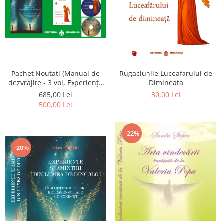
Pachet Noutati (Manual de
Rugaciunile Luceafarului de
dezvrajire - 3 vol, Experiențe
Dimineata
și amintiri, Rugăciunile
685,00 Lei
30,00 Lei
Luceafarului de dimineata) -
500,00 Lei
Marius Ghidel
-22%
-20%