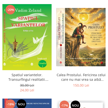
Dumnezeu
-20%
Spatiul variantelor.
Calea Prostului. Fericirea celui
Transurfingul realitatii.
care nu mai vrea sa aibă
Gradul 1. Cum sa ne
dreptate - Intoarcerea la
30,00 Lei
150,00 Lei
dezvoltam intuitia si sa ne
Simplitatea care mantuieste
24,00 Lei
alegem soarta
sufletul
-18%
NOU
-17%
NOU