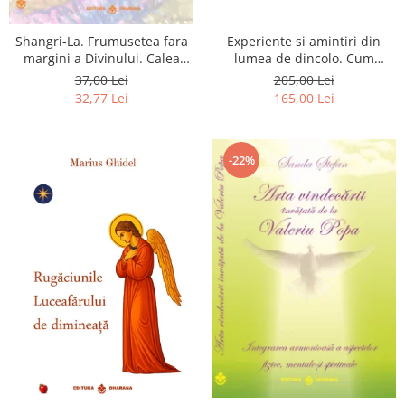
Shangri-La. Frumusetea fara
Experiente si amintiri din
margini a Divinului. Calea
lumea de dincolo. Cum
catre fericire
obtinem puteri
37,00 Lei
205,00 Lei
extrasenzoriale - cu exercitii
32,77 Lei
165,00 Lei
-22%