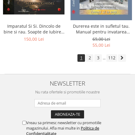
Imparatul Si Si. Dincolo de
Durerea este in sufletul tau.
bine si rau. Soapte de Iubire -
Manual pentru invatarea
Invatatura tainica a Soarelui
limbajului stresurilor Seria
150,00 Lei
69,00 Lei
de Iubire
Invata sa te Ierti Luule Viilma
55,00 Lei
1
2
3
112
...
NEWSLETTER
Nu rata ofertele si promotiile noastre
Vreau sa primesc newsletter cu promotiile
magazinului. Afla mai multe in
Politica de
Confidentialitate