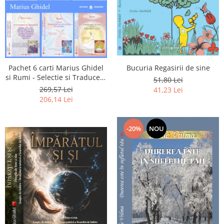
Pachet 6 carti Marius Ghidel
Bucuria Regasirii de sine
si Rumi - Selectie si Traducere
51,80 Lei
de Marius Ghidel
269,57 Lei
41,23 Lei
206,14 Lei
-20%
NOU