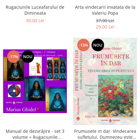
Arta vindecarii invatata de la
Rugaciunile Luceafarului de
Valeriu Popa
Dimineata
37,00 Lei
30,00 Lei
29,00 Lei
-13%
NOU
-17%
NOU
Manual de dezvrăjire - set 3
Frumusete in dar. Vindecarea
volume + Rugaciunile
sufletului. Dumnezeu este