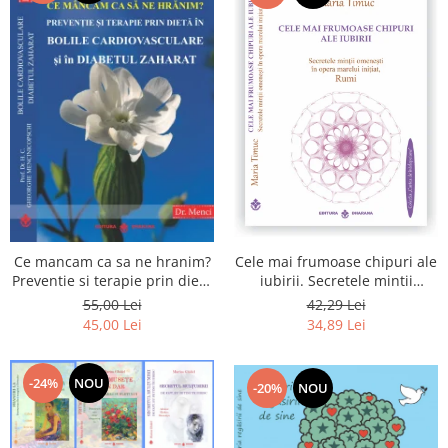
Cele mai frumoase chipuri ale
Ce mancam ca sa ne hranim?
iubirii. Secretele mintii
Preventie si terapie prin dieta
omenesti in opera marelui
in bolile cardiovasculare si in
42,29 Lei
55,00 Lei
initiat, Rumi
diabetul zaharat
34,89 Lei
45,00 Lei
-24%
NOU
-20%
NOU