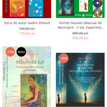
Seria de autor Vadim Zeland
Pachet Noutati (Manual de
dezvrajire - 3 vol, Experiențe
150,00 Lei
și amintiri, Rugăciunile
685,00 Lei
110,00 Lei
Luceafarului de dimineata) -
500,00 Lei
Marius Ghidel
-11%
NOU
-20%