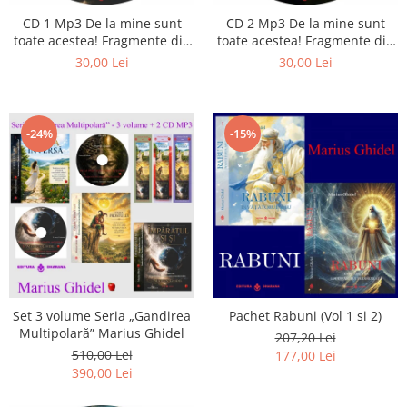
Istorie
CD 1 Mp3 De la mine sunt
CD 2 Mp3 De la mine sunt
Literatura
toate acestea! Fragmente din
toate acestea! Fragmente din
Psihologie
cărțile lui Marius Ghidel
cărțile lui Marius Ghidel
30,00 Lei
30,00 Lei
Sanatate
Sociologie
Stiinta
-24%
-15%
Set 3 volume Seria „Gandirea
Pachet Rabuni (Vol 1 si 2)
Multipolară” Marius Ghidel
207,20 Lei
510,00 Lei
177,00 Lei
390,00 Lei