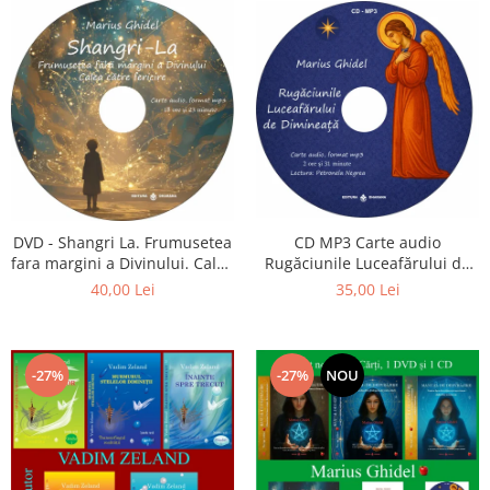
CD MP3 Carte audio
DVD - Shangri La. Frumusetea
Rugăciunile Luceafărului de
fara margini a Divinului. Calea
dimineață
catre fericire
35,00 Lei
40,00 Lei
-27%
-27%
NOU