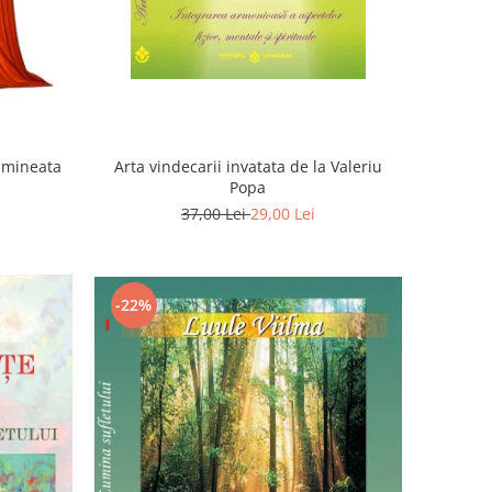
Dimineata
Arta vindecarii invatata de la Valeriu
Popa
37,00 Lei
29,00 Lei
-22%