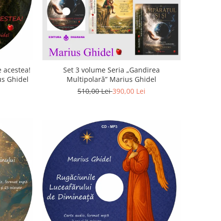
 acestea!
Set 3 volume Seria „Gandirea
us Ghidel
Multipolară” Marius Ghidel
510,00 Lei
390,00 Lei