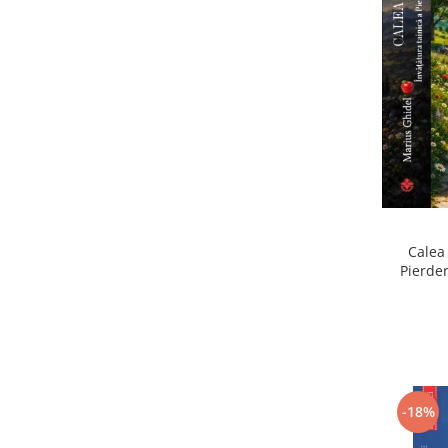
Calea 
Pierder
Pierdere
-18%