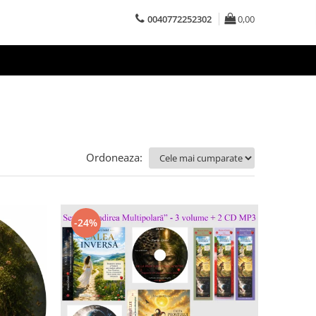
0040772252302
0,00
Ordoneaza:
-24%