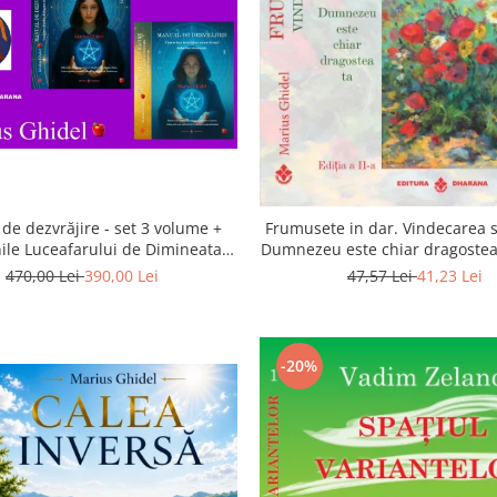
de dezvrăjire - set 3 volume +
Frumusete in dar. Vindecarea s
ile Luceafarului de Dimineata -
Dumnezeu este chiar dragostea 
Gratuit)
a 2-a
470,00 Lei
390,00 Lei
47,57 Lei
41,23 Lei
-20%