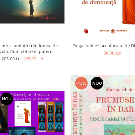
ente si amintiri din lumea de
Rugaciunile Luceafarului de 
colo. Cum obtinem puteri
30,00 Lei
rasenzoriale - cu exercitii
205,00 Lei
165,00 Lei
-13%
NOU
NOU