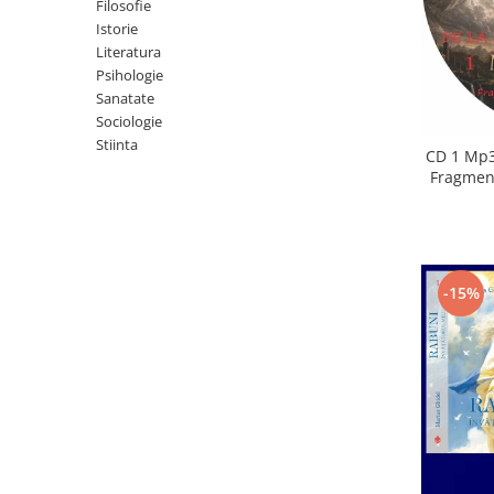
Istorie
Filosofie
Istorie
Literatura
Literatura
Psihologie
Psihologie
Sanatate
Sanatate
Sociologie
Sociologie
Stiinta
Stiinta
CD 1 Mp3
Fragment
-15%