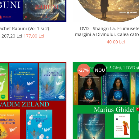
achet Rabuni (Vol 1 si 2)
DVD - Shangri La. Frumusete
margini a Divinului. Calea catre
207,20 Lei
177,00 Lei
40,00 Lei
-27%
NOU