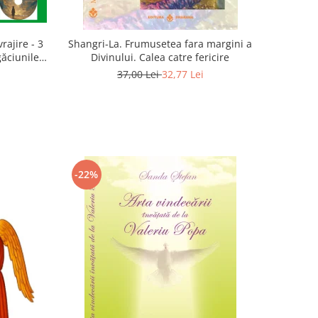
rajire - 3
Shangri-La. Frumusetea fara margini a
găciunile
Divinului. Calea catre fericire
 Marius
37,00 Lei
32,77 Lei
-22%