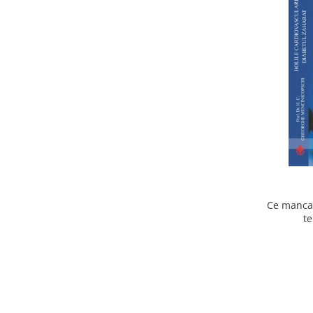
Ce mancam
te
cardiov