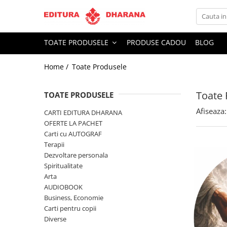
Toate Produsele
TOATE PRODUSELE
PRODUSE CADOU
BLOG
CARTI EDITURA DHARANA
Home /
Toate Produsele
OFERTE LA PACHET
Carti cu AUTOGRAF
Toate 
Terapii
TOATE PRODUSELE
Dietoterapie
Afiseaza:
CARTI EDITURA DHARANA
Dezvoltare personala
OFERTE LA PACHET
Carti cu AUTOGRAF
Spiritualitate
Terapii
Arta
Dezvoltare personala
AUDIOBOOK
Spiritualitate
Business, Economie
Arta
AUDIOBOOK
Carti pentru copii
Business, Economie
Diverse
Carti pentru copii
Filosofie
Diverse