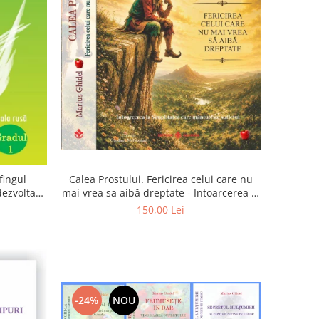
Calea Prostului. Fericirea celui care nu
fingul
mai vrea sa aibă dreptate - Intoarcerea la
 dezvoltam
Simplitatea care mantuieste sufletul
oarta
150,00 Lei
-24%
NOU