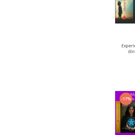
Experi
din
ext
-17%