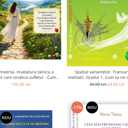
Inversa. Invatatura tainica a
Spatiul variantelor. Transur
ii care vindeca sufletul - Cum
realitatii. Gradul 1. Cum sa ne
a, durerea si renuntarea devin
intuitia si sa ne alegem s
150,00 Lei
30,00 Lei
24,00 Lei
poarta catre Dumnezeu
-17%
NOU
NOU