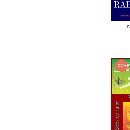
P
-27%