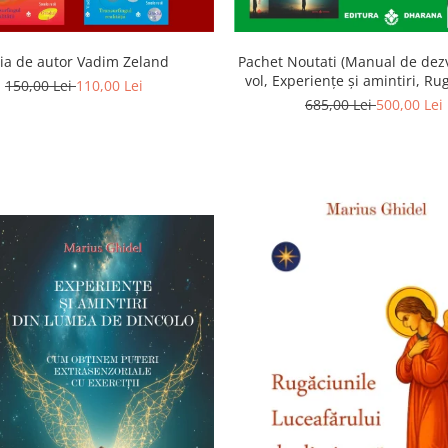
ia de autor Vadim Zeland
Pachet Noutati (Manual de dezv
vol, Experiențe și amintiri, Ru
150,00 Lei
110,00 Lei
Luceafarului de dimineata) -
685,00 Lei
500,00 Lei
Ghidel