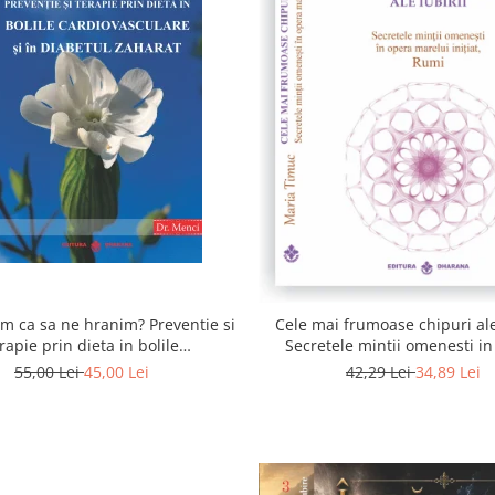
 ca sa ne hranim? Preventie si
Cele mai frumoase chipuri ale 
rapie prin dieta in bolile
Secretele mintii omenesti i
asculare si in diabetul zaharat
marelui initiat, Rumi
55,00 Lei
45,00 Lei
42,29 Lei
34,89 Lei