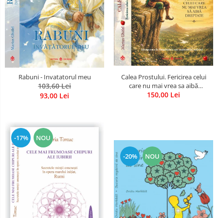
Calea Prostului. Fericirea celui
Rabuni - Invatatorul meu
care nu mai vrea sa aibă
103,60 Lei
dreptate - Intoarcerea la
150,00 Lei
93,00 Lei
Simplitatea care mantuieste
sufletul
-17%
NOU
-20%
NOU