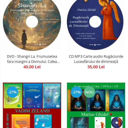
CD MP3 Carte audio Rugăciunile
DVD - Shangri La. Frumusetea
Luceafărului de dimineață
fara margini a Divinului. Calea
35,00 Lei
catre fericire
40,00 Lei
-27%
-27%
NOU