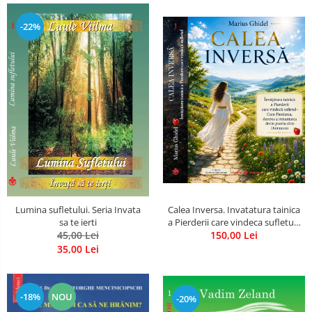
-22%
Calea Inversa. Invatatura tainica
Lumina sufletului. Seria Invata
a Pierderii care vindeca sufletul -
sa te ierti
Cum Pierderea, durerea si
150,00 Lei
45,00 Lei
renuntarea devin poarta catre
35,00 Lei
Dumnezeu
-18%
NOU
-20%