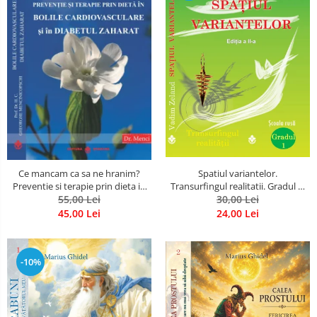
Spatiul variantelor.
Ce mancam ca sa ne hranim?
Transurfingul realitatii. Gradul 1.
Preventie si terapie prin dieta in
Cum sa ne dezvoltam intuitia si
30,00 Lei
bolile cardiovasculare si in
55,00 Lei
sa ne alegem soarta
diabetul zaharat
24,00 Lei
45,00 Lei
-10%