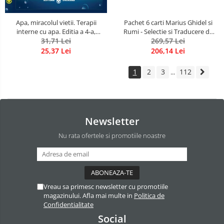
Apa, miracolul vietii. Terapii
Pachet 6 carti Marius Ghidel si
interne cu apa. Editia a 4-a,
Rumi - Selectie si Traducere de
revizuita si adaugita.
31,71 Lei
Marius Ghidel
269,57 Lei
25,37 Lei
206,14 Lei
1
2
3
112
...
Newsletter
Nu rata ofertele si promotiile noastre
Vreau sa primesc newsletter cu promotiile
magazinului. Afla mai multe in
Politica de
Confidentialitate
Social