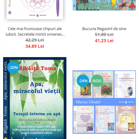
Bucuria Regasirii de sine
Cele mai frumoase chipuri ale
51,80 Lei
iubirii. Secretele mintii omenesti
in opera marelui initiat, Rumi
42,29 Lei
41,23 Lei
34,89 Lei
-20%
-24%
NOU