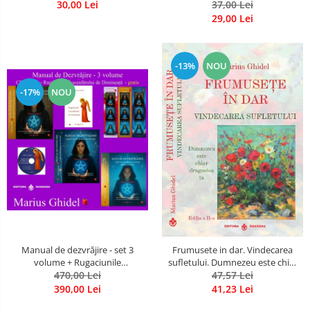
30,00 Lei
37,00 Lei
29,00 Lei
-13%
NOU
-17%
NOU
Manual de dezvrăjire - set 3
Frumusete in dar. Vindecarea
volume + Rugaciunile
sufletului. Dumnezeu este chiar
Luceafarului de Dimineata -
470,00 Lei
dragostea ta. Editia a 2-a
47,57 Lei
Gratuit)
390,00 Lei
41,23 Lei