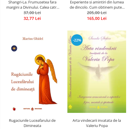
Shangri-La. Frumusetea fara
Experiente si amintiri din lumea
margini a Divinului. Calea catre
de dincolo. Cum obtinem puteri
37,00 Lei
fericire
extrasenzoriale - cu exercitii
205,00 Lei
32,77 Lei
165,00 Lei
-22%
Rugaciunile Luceafarului de
Arta vindecarii invatata de la
Dimineata
Valeriu Popa