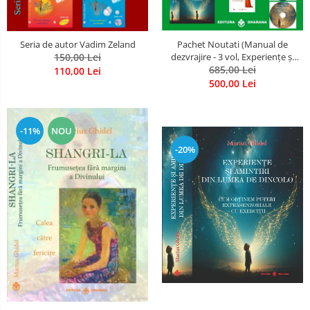
Seria de autor Vadim Zeland
Pachet Noutati (Manual de
150,00 Lei
dezvrajire - 3 vol, Experiențe și
amintiri, Rugăciunile
685,00 Lei
110,00 Lei
Luceafarului de dimineata) -
500,00 Lei
Marius Ghidel
-11%
NOU
-20%