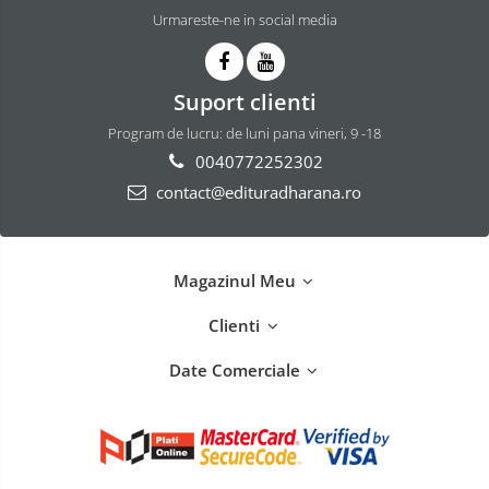
Urmareste-ne in social media
Suport clienti
Program de lucru: de luni pana vineri, 9 -18
0040772252302
contact@edituradharana.ro
Magazinul Meu
Clienti
Date Comerciale