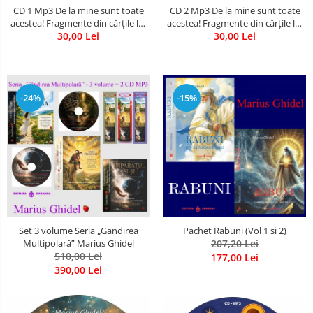
CD 1 Mp3 De la mine sunt toate
CD 2 Mp3 De la mine sunt toate
Literatura
acestea! Fragmente din cărțile lui
acestea! Fragmente din cărțile lui
Psihologie
Marius Ghidel
30,00 Lei
Marius Ghidel
30,00 Lei
Sanatate
Sociologie
Stiinta
-24%
-15%
Set 3 volume Seria „Gandirea
Pachet Rabuni (Vol 1 si 2)
Multipolară” Marius Ghidel
207,20 Lei
510,00 Lei
177,00 Lei
390,00 Lei