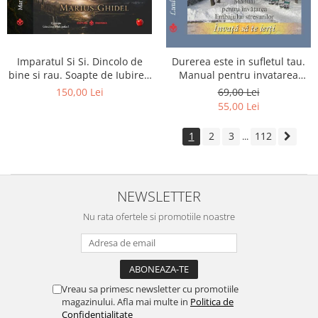
Imparatul Si Si. Dincolo de
Durerea este in sufletul tau.
bine si rau. Soapte de Iubire -
Manual pentru invatarea
Invatatura tainica a Soarelui
limbajului stresurilor Seria
150,00 Lei
69,00 Lei
de Iubire
Invata sa te Ierti Luule Viilma
55,00 Lei
1
2
3
112
...
NEWSLETTER
Nu rata ofertele si promotiile noastre
Vreau sa primesc newsletter cu promotiile
magazinului. Afla mai multe in
Politica de
Confidentialitate