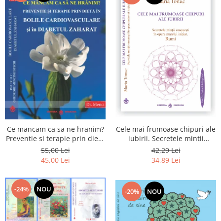
Cele mai frumoase chipuri ale
Ce mancam ca sa ne hranim?
iubirii. Secretele mintii
Preventie si terapie prin dieta
omenesti in opera marelui
in bolile cardiovasculare si in
42,29 Lei
55,00 Lei
initiat, Rumi
diabetul zaharat
34,89 Lei
45,00 Lei
-24%
NOU
-20%
NOU