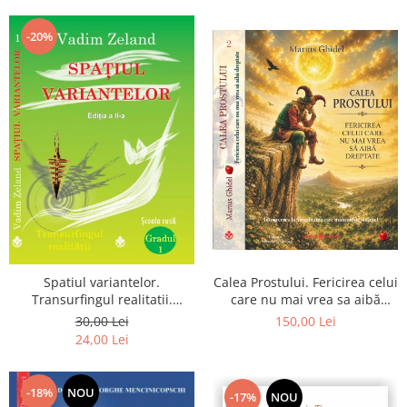
Dumnezeu
-20%
Spatiul variantelor.
Calea Prostului. Fericirea celui
Transurfingul realitatii.
care nu mai vrea sa aibă
Gradul 1. Cum sa ne
dreptate - Intoarcerea la
30,00 Lei
150,00 Lei
dezvoltam intuitia si sa ne
Simplitatea care mantuieste
24,00 Lei
alegem soarta
sufletul
-18%
NOU
-17%
NOU