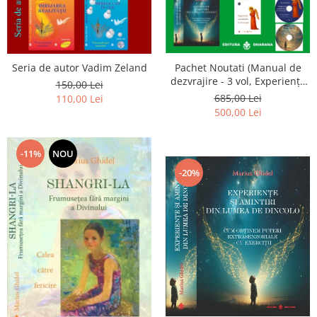
Seria de autor Vadim Zeland
Pachet Noutati (Manual de
dezvrajire - 3 vol, Experiențe
150,00 Lei
și amintiri, Rugăciunile
685,00 Lei
110,00 Lei
Luceafarului de dimineata) -
500,00 Lei
Marius Ghidel
-11%
NOU
-20%