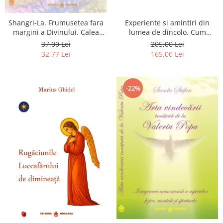
Shangri-La. Frumusetea fara
Experiente si amintiri din
margini a Divinului. Calea
lumea de dincolo. Cum
catre fericire
obtinem puteri
37,00 Lei
205,00 Lei
extrasenzoriale - cu exercitii
32,77 Lei
165,00 Lei
-22%