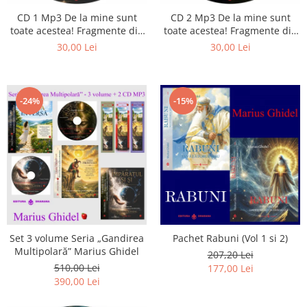
Istorie
CD 1 Mp3 De la mine sunt
CD 2 Mp3 De la mine sunt
Literatura
toate acestea! Fragmente din
toate acestea! Fragmente din
Psihologie
cărțile lui Marius Ghidel
cărțile lui Marius Ghidel
30,00 Lei
30,00 Lei
Sanatate
Sociologie
Stiinta
-24%
-15%
Set 3 volume Seria „Gandirea
Pachet Rabuni (Vol 1 si 2)
Multipolară” Marius Ghidel
207,20 Lei
510,00 Lei
177,00 Lei
390,00 Lei