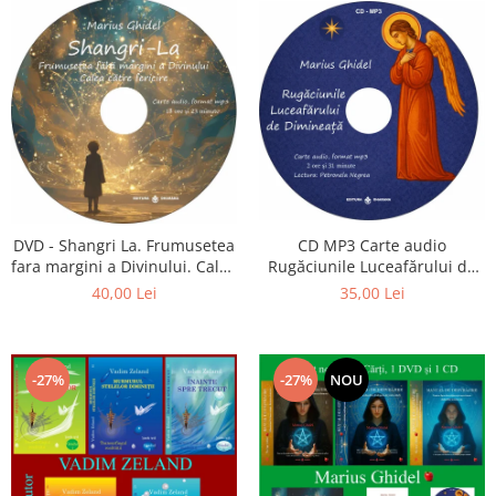
CD MP3 Carte audio
DVD - Shangri La. Frumusetea
Rugăciunile Luceafărului de
fara margini a Divinului. Calea
dimineață
catre fericire
35,00 Lei
40,00 Lei
-27%
-27%
NOU