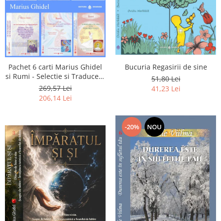
Pachet 6 carti Marius Ghidel
Bucuria Regasirii de sine
si Rumi - Selectie si Traducere
51,80 Lei
de Marius Ghidel
269,57 Lei
41,23 Lei
206,14 Lei
-20%
NOU