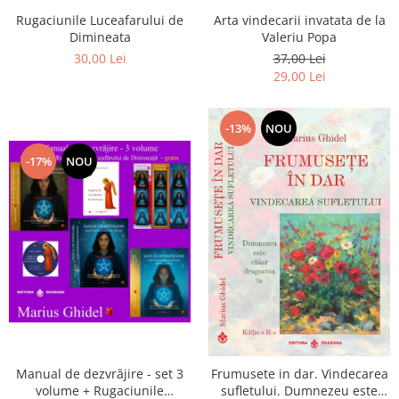
Arta vindecarii invatata de la
Rugaciunile Luceafarului de
Valeriu Popa
Dimineata
37,00 Lei
30,00 Lei
29,00 Lei
-13%
NOU
-17%
NOU
Manual de dezvrăjire - set 3
Frumusete in dar. Vindecarea
volume + Rugaciunile
sufletului. Dumnezeu este