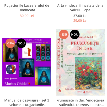
Arta vindecarii invatata de la
Rugaciunile Luceafarului de
Valeriu Popa
Dimineata
37,00 Lei
30,00 Lei
29,00 Lei
-13%
NOU
-17%
NOU
Manual de dezvrăjire - set 3
Frumusete in dar. Vindecarea
volume + Rugaciunile
sufletului. Dumnezeu este