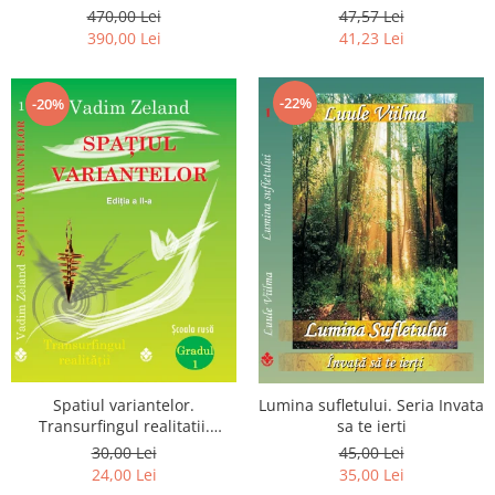
Luceafarului de Dimineata -
chiar dragostea ta. Editia a 2-
470,00 Lei
47,57 Lei
Gratuit)
a
390,00 Lei
41,23 Lei
-22%
-20%
Spatiul variantelor.
Lumina sufletului. Seria Invata
Transurfingul realitatii.
sa te ierti
Gradul 1. Cum sa ne
30,00 Lei
45,00 Lei
dezvoltam intuitia si sa ne
24,00 Lei
35,00 Lei
alegem soarta