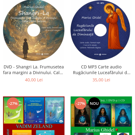
CD MP3 Carte audio
DVD - Shangri La. Frumusetea
Rugăciunile Luceafărului de
fara margini a Divinului. Calea
dimineață
catre fericire
35,00 Lei
40,00 Lei
-27%
-27%
NOU