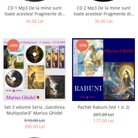
Istorie
CD 1 Mp3 De la mine sunt
CD 2 Mp3 De la mine sunt
Literatura
toate acestea! Fragmente din
toate acestea! Fragmente din
Psihologie
cărțile lui Marius Ghidel
cărțile lui Marius Ghidel
30,00 Lei
30,00 Lei
Sanatate
Sociologie
Stiinta
-24%
-15%
Set 3 volume Seria „Gandirea
Pachet Rabuni (Vol 1 si 2)
Multipolară” Marius Ghidel
207,20 Lei
510,00 Lei
177,00 Lei
390,00 Lei