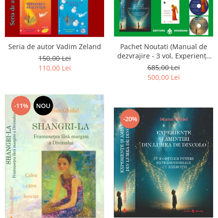
Seria de autor Vadim Zeland
Pachet Noutati (Manual de
dezvrajire - 3 vol, Experiențe
150,00 Lei
și amintiri, Rugăciunile
685,00 Lei
110,00 Lei
Luceafarului de dimineata) -
500,00 Lei
Marius Ghidel
-11%
NOU
-20%