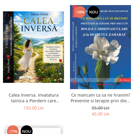
-18%
NOU
Calea Inversa. Invatatura
Ce mancam ca sa ne hranim?
tainica a Pierderii care
Preventie si terapie prin dieta
vindeca sufletul - Cum
in bolile cardiovasculare si in
150,00 Lei
55,00 Lei
Pierderea, durerea si
diabetul zaharat
45,00 Lei
renuntarea devin poarta catre
Dumnezeu
-17%
NOU