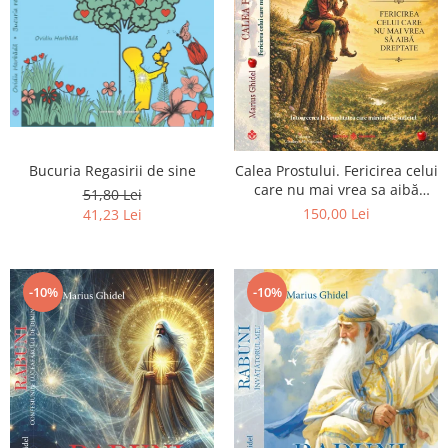
Bucuria Regasirii de sine
Calea Prostului. Fericirea celui
care nu mai vrea sa aibă
51,80 Lei
dreptate - Intoarcerea la
150,00 Lei
41,23 Lei
Simplitatea care mantuieste
sufletul
-10%
-10%