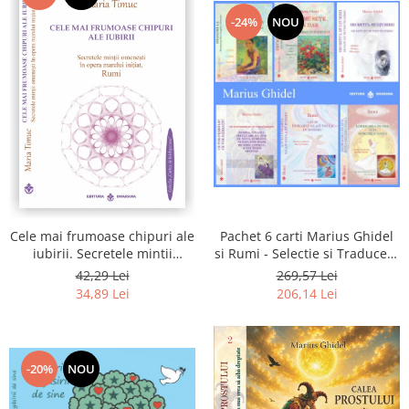
-24%
NOU
Pachet 6 carti Marius Ghidel
Cele mai frumoase chipuri ale
si Rumi - Selectie si Traducere
iubirii. Secretele mintii
de Marius Ghidel
omenesti in opera marelui
269,57 Lei
42,29 Lei
initiat, Rumi
206,14 Lei
34,89 Lei
-20%
NOU