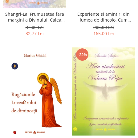
Shangri-La. Frumusetea fara
Experiente si amintiri din
margini a Divinului. Calea
lumea de dincolo. Cum
catre fericire
obtinem puteri
37,00 Lei
205,00 Lei
extrasenzoriale - cu exercitii
32,77 Lei
165,00 Lei
-22%