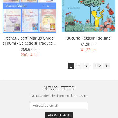
Pachet 6 carti Marius Ghidel
Bucuria Regasirii de sine
si Rumi - Selectie si Traducere
51,80 Lei
de Marius Ghidel
269,57 Lei
41,23 Lei
206,14 Lei
1
2
3
112
...
NEWSLETTER
Nu rata ofertele si promotiile noastre