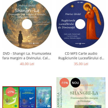
CD MP3 Carte audio
DVD - Shangri La. Frumusetea
Rugăciunile Luceafărului de
fara margini a Divinului. Calea
dimineață
catre fericire
35,00 Lei
40,00 Lei
-11%
NOU
-27%