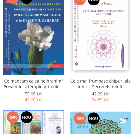
Cele mai frumoase chipuri ale
Ce mancam ca sa ne hranim?
iubirii. Secretele mintii
Preventie si terapie prin dieta
omenesti in opera marelui
in bolile cardiovasculare si in
42,29 Lei
55,00 Lei
initiat, Rumi
diabetul zaharat
34,89 Lei
45,00 Lei
-24%
NOU
-20%
NOU