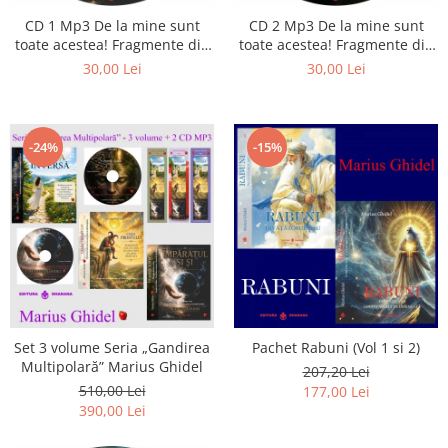
Istorie
CD 1 Mp3 De la mine sunt
CD 2 Mp3 De la mine sunt
Literatura
toate acestea! Fragmente din
toate acestea! Fragmente din
Psihologie
cărțile lui Marius Ghidel
cărțile lui Marius Ghidel
30,00 Lei
30,00 Lei
Sanatate
Sociologie
Stiinta
-24%
-15%
Set 3 volume Seria „Gandirea
Pachet Rabuni (Vol 1 si 2)
Multipolară” Marius Ghidel
207,20 Lei
510,00 Lei
177,00 Lei
390,00 Lei