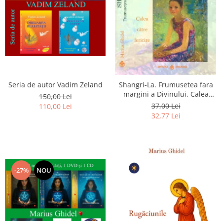
Seria de autor Vadim Zeland
Shangri-La. Frumusetea fara
margini a Divinului. Calea
150,00 Lei
catre fericire
37,00 Lei
110,00 Lei
32,77 Lei
-27%
NOU