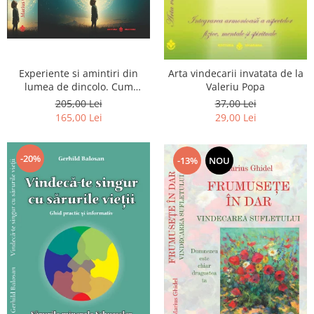
Experiente si amintiri din
Arta vindecarii invatata de la
lumea de dincolo. Cum
Valeriu Popa
obtinem puteri
205,00 Lei
37,00 Lei
extrasenzoriale - cu exercitii
165,00 Lei
29,00 Lei
-20%
-13%
NOU