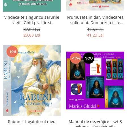
Vindeca-te singur cu sarurile
Frumusete in dar. Vindecarea
vietii. Ghid practic si
sufletului. Dumnezeu este
informativ. Sarurile minerale
chiar dragostea ta. Editia a 2-
37,00 Lei
47,57 Lei
Schuessler si multe alte
a
29,60 Lei
41,23 Lei
secrete
-10%
-17%
NOU
Rabuni - Invatatorul meu
Manual de dezvrăjire - set 3
volume + Rugaciunile