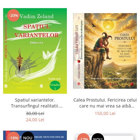
renuntarea devin poarta catre
Dumnezeu
-20%
Spatiul variantelor.
Calea Prostului. Fericirea celui
Transurfingul realitatii.
care nu mai vrea sa aibă
Gradul 1. Cum sa ne
dreptate - Intoarcerea la
30,00 Lei
150,00 Lei
dezvoltam intuitia si sa ne
Simplitatea care mantuieste
24,00 Lei
alegem soarta
sufletul
-18%
NOU
-17%
NOU