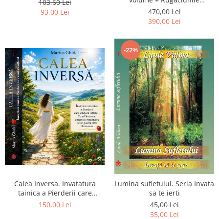
103,60 Lei
Luceafarului de Dimineata -
470,00 Lei
93,00 Lei
Gratuit)
390,00 Lei
-22%
Calea Inversa. Invatatura
Lumina sufletului. Seria Invata
tainica a Pierderii care
sa te ierti
vindeca sufletul - Cum
150,00 Lei
45,00 Lei
Pierderea, durerea si
35,00 Lei