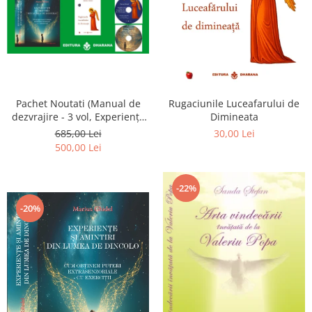
Pachet Noutati (Manual de
Rugaciunile Luceafarului de
dezvrajire - 3 vol, Experiențe
Dimineata
și amintiri, Rugăciunile
685,00 Lei
30,00 Lei
Luceafarului de dimineata) -
500,00 Lei
Marius Ghidel
-22%
-20%