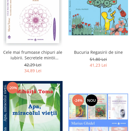
Bucuria Regasirii de sine
Cele mai frumoase chipuri ale
iubirii. Secretele mintii
51,80 Lei
omenesti in opera marelui
42,29 Lei
41,23 Lei
initiat, Rumi
34,89 Lei
-20%
-24%
NOU