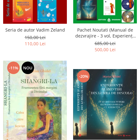
Seria de autor Vadim Zeland
Pachet Noutati (Manual de
dezvrajire - 3 vol, Experiențe
150,00 Lei
și amintiri, Rugăciunile
685,00 Lei
110,00 Lei
Luceafarului de dimineata) -
500,00 Lei
Marius Ghidel
-11%
NOU
-20%