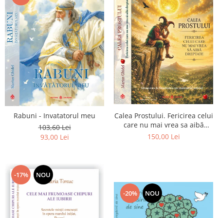
Calea Prostului. Fericirea celui
Rabuni - Invatatorul meu
care nu mai vrea sa aibă
103,60 Lei
dreptate - Intoarcerea la
150,00 Lei
93,00 Lei
Simplitatea care mantuieste
sufletul
-17%
NOU
-20%
NOU