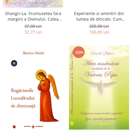
Shangri-La. Frumusetea fara
Experiente si amintiri din
margini a Divinului. Calea
lumea de dincolo. Cum
catre fericire
obtinem puteri
37,00 Lei
205,00 Lei
extrasenzoriale - cu exercitii
32,77 Lei
165,00 Lei
-22%