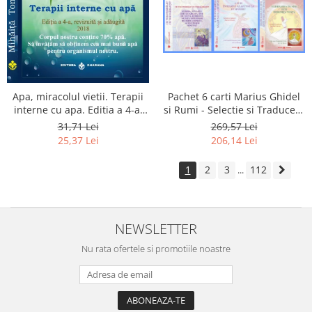
Apa, miracolul vietii. Terapii
Pachet 6 carti Marius Ghidel
interne cu apa. Editia a 4-a,
si Rumi - Selectie si Traducere
revizuita si adaugita.
de Marius Ghidel
31,71 Lei
269,57 Lei
25,37 Lei
206,14 Lei
1
2
3
112
...
NEWSLETTER
Nu rata ofertele si promotiile noastre