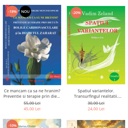
Dumnezeu
-18%
NOU
-20%
Spatiul variantelor.
Ce mancam ca sa ne hranim?
Transurfingul realitatii.
Preventie si terapie prin dieta
Gradul 1. Cum sa ne
in bolile cardiovasculare si in
30,00 Lei
55,00 Lei
dezvoltam intuitia si sa ne
diabetul zaharat
24,00 Lei
45,00 Lei
alegem soarta
-10%