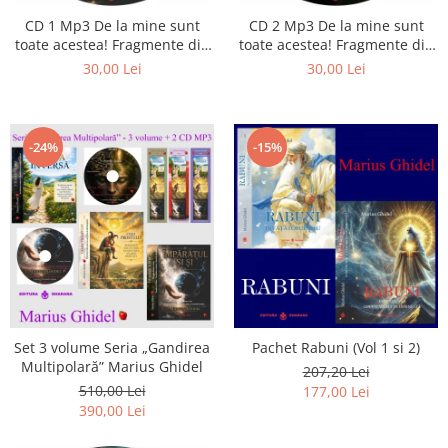
Istorie
CD 1 Mp3 De la mine sunt
CD 2 Mp3 De la mine sunt
Literatura
toate acestea! Fragmente din
toate acestea! Fragmente din
Psihologie
cărțile lui Marius Ghidel
cărțile lui Marius Ghidel
30,00 Lei
30,00 Lei
Sanatate
Sociologie
Stiinta
-24%
-15%
Set 3 volume Seria „Gandirea
Pachet Rabuni (Vol 1 si 2)
Multipolară” Marius Ghidel
207,20 Lei
510,00 Lei
177,00 Lei
390,00 Lei