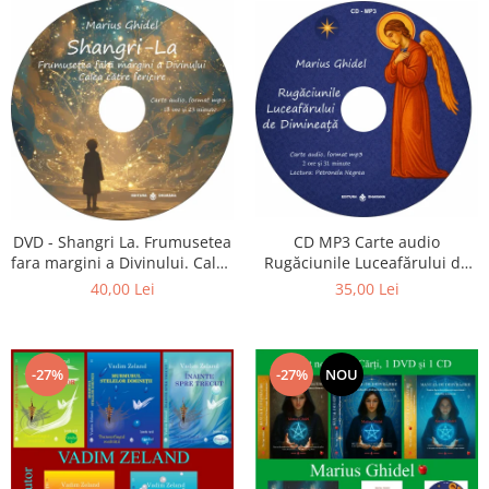
CD MP3 Carte audio
DVD - Shangri La. Frumusetea
Rugăciunile Luceafărului de
fara margini a Divinului. Calea
dimineață
catre fericire
35,00 Lei
40,00 Lei
-27%
-27%
NOU