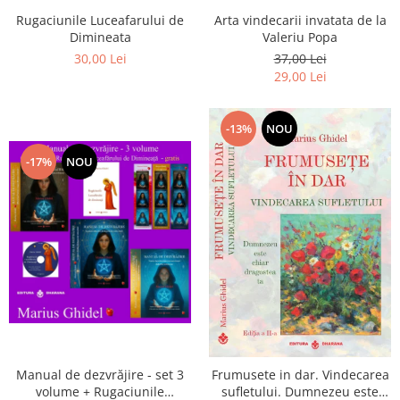
Arta vindecarii invatata de la
Rugaciunile Luceafarului de
Valeriu Popa
Dimineata
37,00 Lei
30,00 Lei
29,00 Lei
-13%
NOU
-17%
NOU
Manual de dezvrăjire - set 3
Frumusete in dar. Vindecarea
volume + Rugaciunile
sufletului. Dumnezeu este