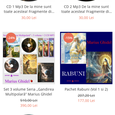
CD 1 Mp3 De la mine sunt
CD 2 Mp3 De la mine sunt
toate acestea! Fragmente din
toate acestea! Fragmente din
cărțile lui Marius Ghidel
cărțile lui Marius Ghidel
30,00 Lei
30,00 Lei
-24%
-15%
Set 3 volume Seria „Gandirea
Pachet Rabuni (Vol 1 si 2)
Multipolară” Marius Ghidel
207,20 Lei
510,00 Lei
177,00 Lei
390,00 Lei