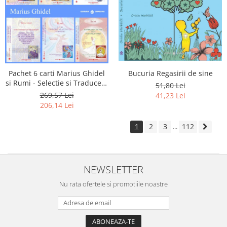
Pachet 6 carti Marius Ghidel
Bucuria Regasirii de sine
si Rumi - Selectie si Traducere
51,80 Lei
de Marius Ghidel
269,57 Lei
41,23 Lei
206,14 Lei
1
2
3
112
...
NEWSLETTER
Nu rata ofertele si promotiile noastre