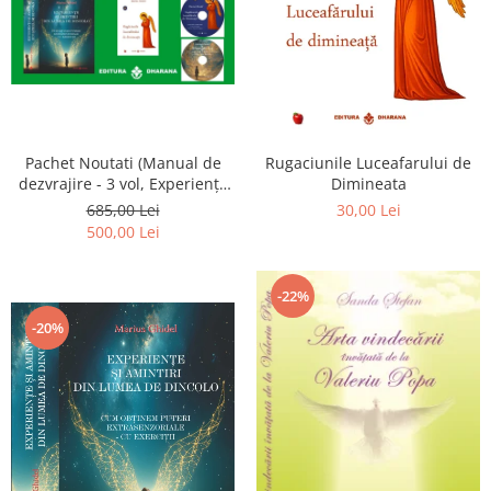
Pachet Noutati (Manual de
Rugaciunile Luceafarului de
dezvrajire - 3 vol, Experiențe
Dimineata
și amintiri, Rugăciunile
685,00 Lei
30,00 Lei
Luceafarului de dimineata) -
500,00 Lei
Marius Ghidel
-22%
-20%