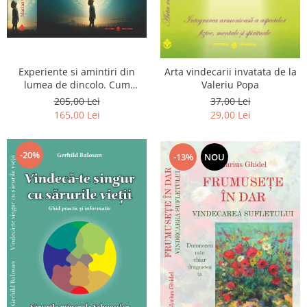
Experiente si amintiri din
Arta vindecarii invatata de la
lumea de dincolo. Cum
Valeriu Popa
obtinem puteri
205,00 Lei
37,00 Lei
extrasenzoriale - cu exercitii
165,00 Lei
29,00 Lei
-20%
-13%
NOU