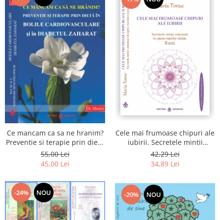
Cele mai frumoase chipuri ale
Ce mancam ca sa ne hranim?
iubirii. Secretele mintii
Preventie si terapie prin dieta
omenesti in opera marelui
in bolile cardiovasculare si in
42,29 Lei
55,00 Lei
initiat, Rumi
diabetul zaharat
34,89 Lei
45,00 Lei
-24%
NOU
-20%
NOU