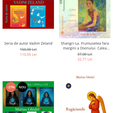
Seria de autor Vadim Zeland
Shangri-La. Frumusetea fara
margini a Divinului. Calea
150,00 Lei
catre fericire
37,00 Lei
110,00 Lei
32,77 Lei
-27%
NOU