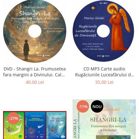
CD MP3 Carte audio
DVD - Shangri La. Frumusetea
Rugăciunile Luceafărului de
fara margini a Divinului. Calea
dimineață
catre fericire
35,00 Lei
40,00 Lei
-11%
NOU
-27%