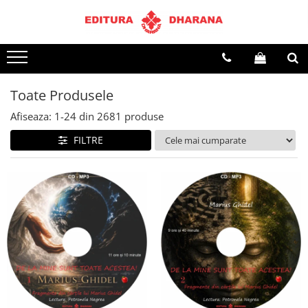
Terapii
Dietoterapie
Toate Produsele
Afiseaza:
1-
24
din
2681
produse
FILTRE