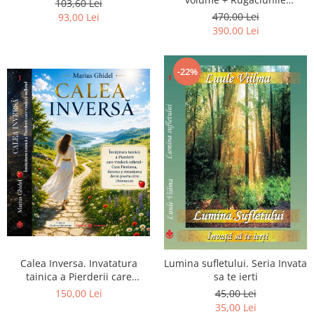
103,60 Lei
Luceafarului de Dimineata -
470,00 Lei
93,00 Lei
Gratuit)
390,00 Lei
-22%
Calea Inversa. Invatatura
Lumina sufletului. Seria Invata
tainica a Pierderii care
sa te ierti
vindeca sufletul - Cum
150,00 Lei
45,00 Lei
Pierderea, durerea si
35,00 Lei