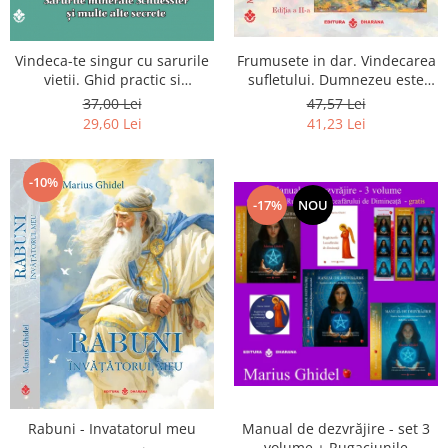
Vindeca-te singur cu sarurile
Frumusete in dar. Vindecarea
vietii. Ghid practic si
sufletului. Dumnezeu este
informativ. Sarurile minerale
chiar dragostea ta. Editia a 2-
37,00 Lei
47,57 Lei
Schuessler si multe alte
a
29,60 Lei
41,23 Lei
secrete
-10%
-17%
NOU
Rabuni - Invatatorul meu
Manual de dezvrăjire - set 3
volume + Rugaciunile