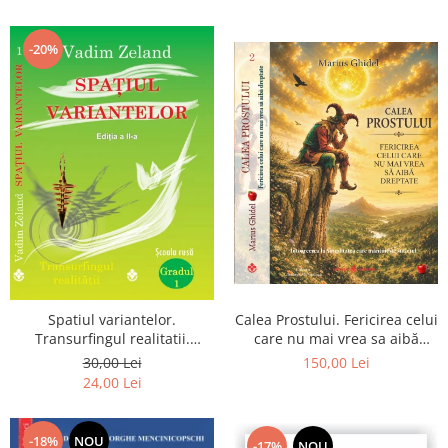
renuntarea devin poarta catre
Dumnezeu
-20%
Spatiul variantelor.
Calea Prostului. Fericirea celui
Transurfingul realitatii.
care nu mai vrea sa aibă
Gradul 1. Cum sa ne
dreptate - Intoarcerea la
30,00 Lei
150,00 Lei
dezvoltam intuitia si sa ne
Simplitatea care mantuieste
24,00 Lei
alegem soarta
sufletul
-18%
NOU
-17%
NOU