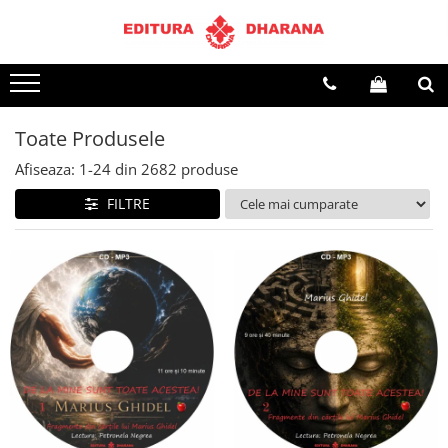
Terapii
Dietoterapie
Toate Produsele
Afiseaza:
1-
24
din
2682
produse
FILTRE