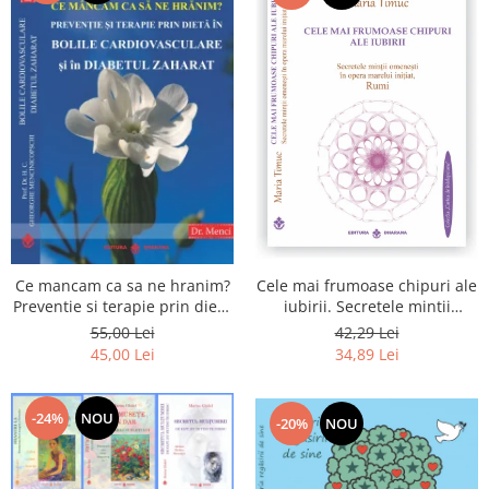
Cele mai frumoase chipuri ale
Ce mancam ca sa ne hranim?
iubirii. Secretele mintii
Preventie si terapie prin dieta
omenesti in opera marelui
in bolile cardiovasculare si in
42,29 Lei
55,00 Lei
initiat, Rumi
diabetul zaharat
34,89 Lei
45,00 Lei
-24%
NOU
-20%
NOU