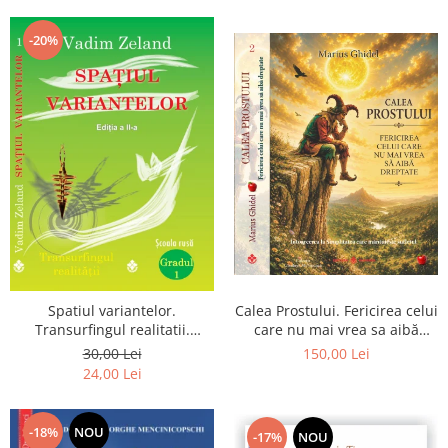
Dumnezeu
-20%
Spatiul variantelor.
Calea Prostului. Fericirea celui
Transurfingul realitatii.
care nu mai vrea sa aibă
Gradul 1. Cum sa ne
dreptate - Intoarcerea la
30,00 Lei
150,00 Lei
dezvoltam intuitia si sa ne
Simplitatea care mantuieste
24,00 Lei
alegem soarta
sufletul
-18%
NOU
-17%
NOU