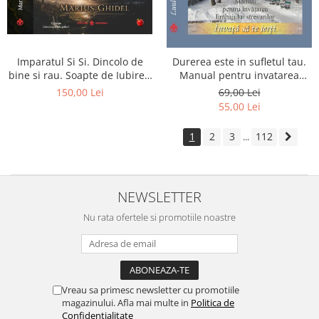
Imparatul Si Si. Dincolo de
Durerea este in sufletul tau.
bine si rau. Soapte de Iubire -
Manual pentru invatarea
Invatatura tainica a Soarelui
limbajului stresurilor Seria
150,00 Lei
69,00 Lei
de Iubire
Invata sa te Ierti Luule Viilma
55,00 Lei
1
2
3
112
...
NEWSLETTER
Nu rata ofertele si promotiile noastre
Vreau sa primesc newsletter cu promotiile
magazinului. Afla mai multe in
Politica de
Confidentialitate