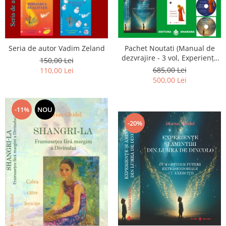
Seria de autor Vadim Zeland
Pachet Noutati (Manual de
dezvrajire - 3 vol, Experiențe
150,00 Lei
și amintiri, Rugăciunile
685,00 Lei
110,00 Lei
Luceafarului de dimineata) -
500,00 Lei
Marius Ghidel
-11%
NOU
-20%