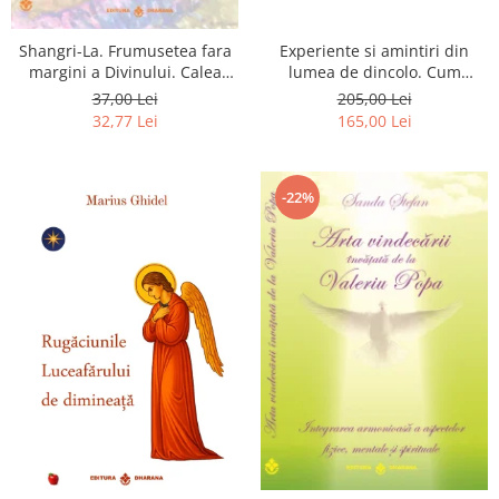
Shangri-La. Frumusetea fara
Experiente si amintiri din
margini a Divinului. Calea
lumea de dincolo. Cum
catre fericire
obtinem puteri
37,00 Lei
205,00 Lei
extrasenzoriale - cu exercitii
32,77 Lei
165,00 Lei
-22%