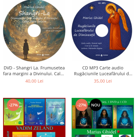
CD MP3 Carte audio
DVD - Shangri La. Frumusetea
Rugăciunile Luceafărului de
fara margini a Divinului. Calea
dimineață
catre fericire
35,00 Lei
40,00 Lei
-27%
-27%
NOU