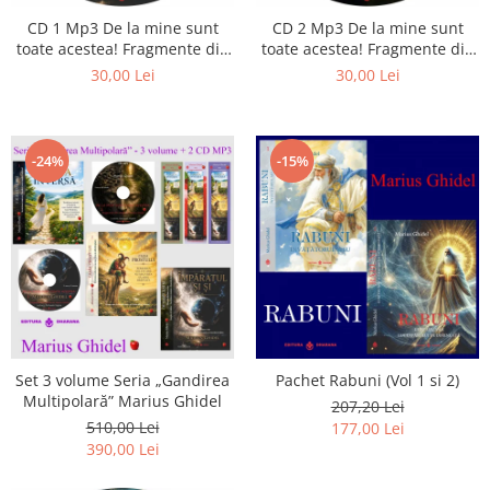
CD 1 Mp3 De la mine sunt
CD 2 Mp3 De la mine sunt
toate acestea! Fragmente din
toate acestea! Fragmente din
cărțile lui Marius Ghidel
cărțile lui Marius Ghidel
30,00 Lei
30,00 Lei
-24%
-15%
Set 3 volume Seria „Gandirea
Pachet Rabuni (Vol 1 si 2)
Multipolară” Marius Ghidel
207,20 Lei
510,00 Lei
177,00 Lei
390,00 Lei