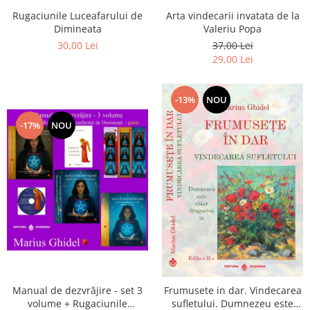
Arta vindecarii invatata de la
Rugaciunile Luceafarului de
Valeriu Popa
Dimineata
37,00 Lei
30,00 Lei
29,00 Lei
-13%
NOU
-17%
NOU
Manual de dezvrăjire - set 3
Frumusete in dar. Vindecarea
volume + Rugaciunile
sufletului. Dumnezeu este