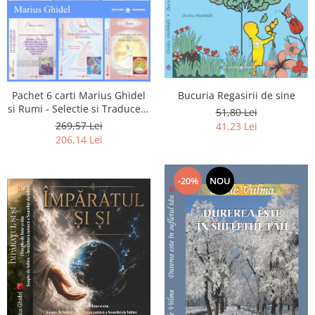
Pachet 6 carti Marius Ghidel
Bucuria Regasirii de sine
si Rumi - Selectie si Traducere
51,80 Lei
de Marius Ghidel
269,57 Lei
41,23 Lei
206,14 Lei
-20%
NOU