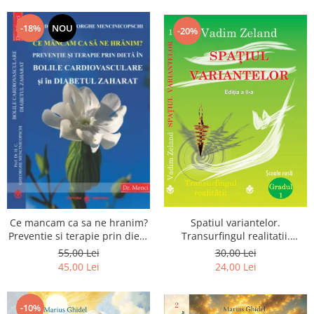
Dumnezeu
-18%
NOU
-20%
Spatiul variantelor.
Ce mancam ca sa ne hranim?
Transurfingul realitatii.
Preventie si terapie prin dieta
Gradul 1. Cum sa ne
in bolile cardiovasculare si in
30,00 Lei
55,00 Lei
dezvoltam intuitia si sa ne
diabetul zaharat
24,00 Lei
45,00 Lei
alegem soarta
-10%