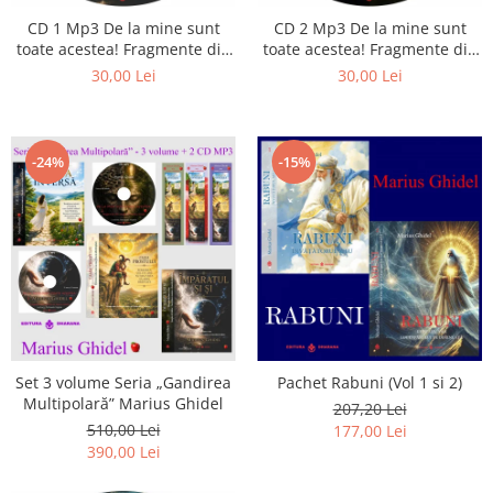
Istorie
CD 1 Mp3 De la mine sunt
CD 2 Mp3 De la mine sunt
Literatura
toate acestea! Fragmente din
toate acestea! Fragmente din
Psihologie
cărțile lui Marius Ghidel
cărțile lui Marius Ghidel
30,00 Lei
30,00 Lei
Sanatate
Sociologie
Stiinta
-24%
-15%
Set 3 volume Seria „Gandirea
Pachet Rabuni (Vol 1 si 2)
Multipolară” Marius Ghidel
207,20 Lei
510,00 Lei
177,00 Lei
390,00 Lei