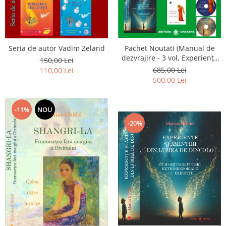
Seria de autor Vadim Zeland
Pachet Noutati (Manual de
dezvrajire - 3 vol, Experiențe
150,00 Lei
și amintiri, Rugăciunile
685,00 Lei
110,00 Lei
Luceafarului de dimineata) -
500,00 Lei
Marius Ghidel
-11%
NOU
-20%