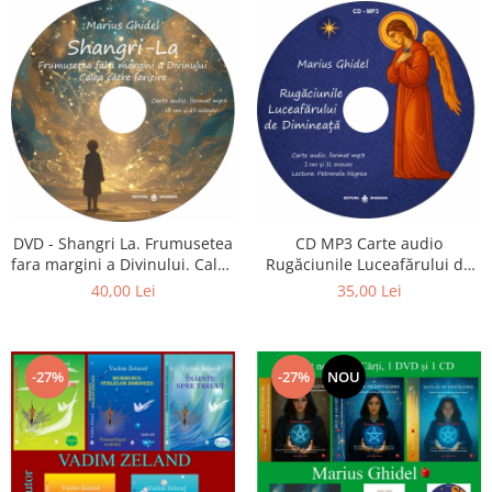
CD MP3 Carte audio
DVD - Shangri La. Frumusetea
Rugăciunile Luceafărului de
fara margini a Divinului. Calea
dimineață
catre fericire
35,00 Lei
40,00 Lei
-27%
-27%
NOU