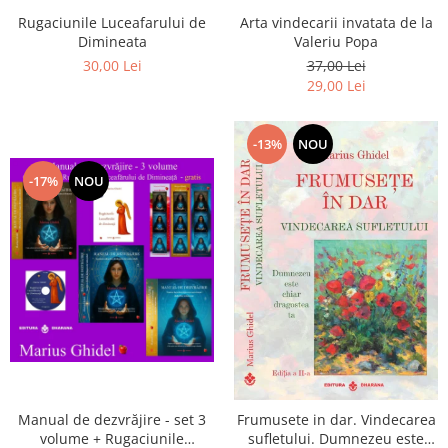
Arta vindecarii invatata de la
Rugaciunile Luceafarului de
Valeriu Popa
Dimineata
37,00 Lei
30,00 Lei
29,00 Lei
-13%
NOU
-17%
NOU
Manual de dezvrăjire - set 3
Frumusete in dar. Vindecarea
volume + Rugaciunile
sufletului. Dumnezeu este