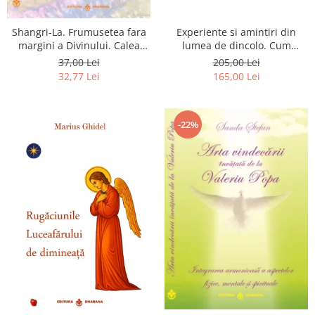
Shangri-La. Frumusetea fara
Experiente si amintiri din
margini a Divinului. Calea
lumea de dincolo. Cum
catre fericire
obtinem puteri
37,00 Lei
205,00 Lei
extrasenzoriale - cu exercitii
32,77 Lei
165,00 Lei
-22%