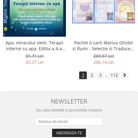
Apa, miracolul vietii. Terapii
Pachet 6 carti Marius Ghidel
interne cu apa. Editia a 4-a,
si Rumi - Selectie si Traducere
revizuita si adaugita.
de Marius Ghidel
31,71 Lei
269,57 Lei
25,37 Lei
206,14 Lei
1
2
3
112
...
NEWSLETTER
Nu rata ofertele si promotiile noastre