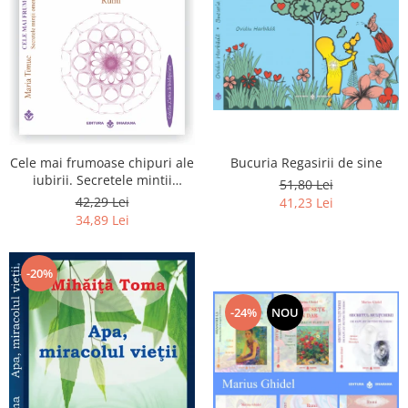
Bucuria Regasirii de sine
Cele mai frumoase chipuri ale
iubirii. Secretele mintii
51,80 Lei
omenesti in opera marelui
42,29 Lei
41,23 Lei
initiat, Rumi
34,89 Lei
-20%
-24%
NOU