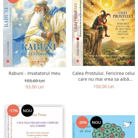
Calea Prostului. Fericirea celui
Rabuni - Invatatorul meu
care nu mai vrea sa aibă
103,60 Lei
dreptate - Intoarcerea la
150,00 Lei
93,00 Lei
Simplitatea care mantuieste
sufletul
-17%
NOU
-20%
NOU