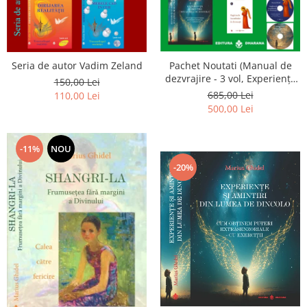
Seria de autor Vadim Zeland
Pachet Noutati (Manual de
dezvrajire - 3 vol, Experiențe
150,00 Lei
și amintiri, Rugăciunile
685,00 Lei
110,00 Lei
Luceafarului de dimineata) -
500,00 Lei
Marius Ghidel
-11%
NOU
-20%