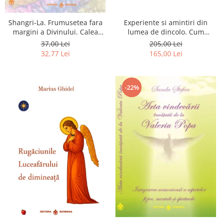
Shangri-La. Frumusetea fara
Experiente si amintiri din
margini a Divinului. Calea
lumea de dincolo. Cum
catre fericire
obtinem puteri
37,00 Lei
205,00 Lei
extrasenzoriale - cu exercitii
32,77 Lei
165,00 Lei
-22%