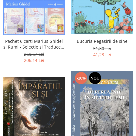
Pachet 6 carti Marius Ghidel
Bucuria Regasirii de sine
si Rumi - Selectie si Traducere
51,80 Lei
de Marius Ghidel
269,57 Lei
41,23 Lei
206,14 Lei
-20%
NOU