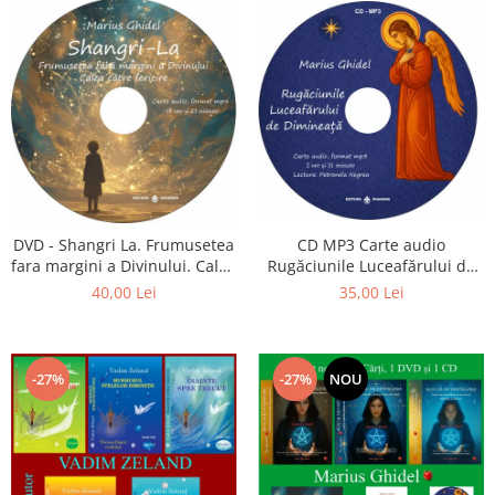
CD MP3 Carte audio
DVD - Shangri La. Frumusetea
Rugăciunile Luceafărului de
fara margini a Divinului. Calea
dimineață
catre fericire
35,00 Lei
40,00 Lei
-27%
-27%
NOU