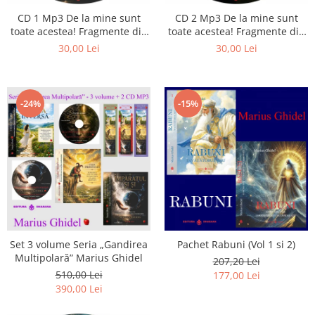
Istorie
CD 1 Mp3 De la mine sunt
CD 2 Mp3 De la mine sunt
Literatura
toate acestea! Fragmente din
toate acestea! Fragmente din
Psihologie
cărțile lui Marius Ghidel
cărțile lui Marius Ghidel
30,00 Lei
30,00 Lei
Sanatate
Sociologie
Stiinta
-24%
-15%
Set 3 volume Seria „Gandirea
Pachet Rabuni (Vol 1 si 2)
Multipolară” Marius Ghidel
207,20 Lei
510,00 Lei
177,00 Lei
390,00 Lei