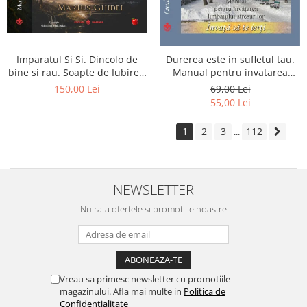
Imparatul Si Si. Dincolo de
Durerea este in sufletul tau.
bine si rau. Soapte de Iubire -
Manual pentru invatarea
Invatatura tainica a Soarelui
limbajului stresurilor Seria
150,00 Lei
69,00 Lei
de Iubire
Invata sa te Ierti Luule Viilma
55,00 Lei
1
2
3
112
...
NEWSLETTER
Nu rata ofertele si promotiile noastre
Vreau sa primesc newsletter cu promotiile
magazinului. Afla mai multe in
Politica de
Confidentialitate