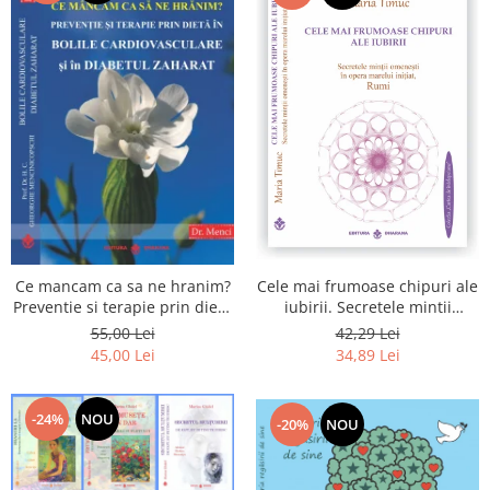
Cele mai frumoase chipuri ale
Ce mancam ca sa ne hranim?
iubirii. Secretele mintii
Preventie si terapie prin dieta
omenesti in opera marelui
in bolile cardiovasculare si in
42,29 Lei
55,00 Lei
initiat, Rumi
diabetul zaharat
34,89 Lei
45,00 Lei
-24%
NOU
-20%
NOU