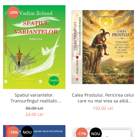
Dumnezeu
-20%
Spatiul variantelor.
Calea Prostului. Fericirea celui
Transurfingul realitatii.
care nu mai vrea sa aibă
Gradul 1. Cum sa ne
dreptate - Intoarcerea la
30,00 Lei
150,00 Lei
dezvoltam intuitia si sa ne
Simplitatea care mantuieste
24,00 Lei
alegem soarta
sufletul
-18%
NOU
-17%
NOU