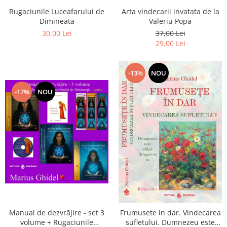
Arta vindecarii invatata de la
Rugaciunile Luceafarului de
Valeriu Popa
Dimineata
37,00 Lei
30,00 Lei
29,00 Lei
-13%
NOU
-17%
NOU
Manual de dezvrăjire - set 3
Frumusete in dar. Vindecarea
volume + Rugaciunile
sufletului. Dumnezeu este