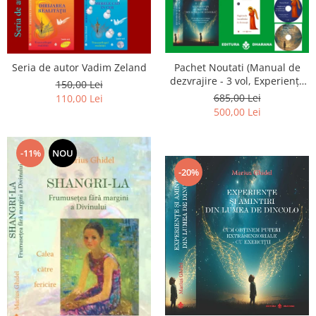
Seria de autor Vadim Zeland
Pachet Noutati (Manual de
dezvrajire - 3 vol, Experiențe
150,00 Lei
și amintiri, Rugăciunile
685,00 Lei
110,00 Lei
Luceafarului de dimineata) -
500,00 Lei
Marius Ghidel
-11%
NOU
-20%