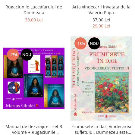
Arta vindecarii invatata de la
Rugaciunile Luceafarului de
Valeriu Popa
Dimineata
37,00 Lei
30,00 Lei
29,00 Lei
-13%
NOU
-17%
NOU
Manual de dezvrăjire - set 3
Frumusete in dar. Vindecarea
volume + Rugaciunile
sufletului. Dumnezeu este