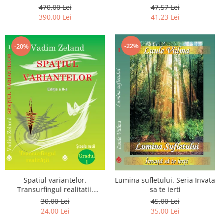
Luceafarului de Dimineata -
chiar dragostea ta. Editia a 2-
470,00 Lei
47,57 Lei
Gratuit)
a
390,00 Lei
41,23 Lei
-22%
-20%
Spatiul variantelor.
Lumina sufletului. Seria Invata
Transurfingul realitatii.
sa te ierti
Gradul 1. Cum sa ne
30,00 Lei
45,00 Lei
dezvoltam intuitia si sa ne
24,00 Lei
35,00 Lei
alegem soarta