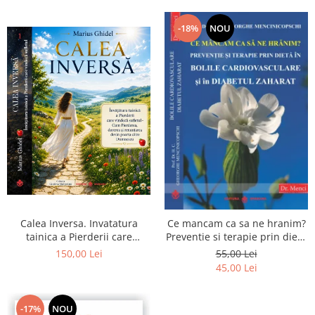
-18%
NOU
Calea Inversa. Invatatura
Ce mancam ca sa ne hranim?
tainica a Pierderii care
Preventie si terapie prin dieta
vindeca sufletul - Cum
in bolile cardiovasculare si in
150,00 Lei
55,00 Lei
Pierderea, durerea si
diabetul zaharat
45,00 Lei
renuntarea devin poarta catre
Dumnezeu
-17%
NOU