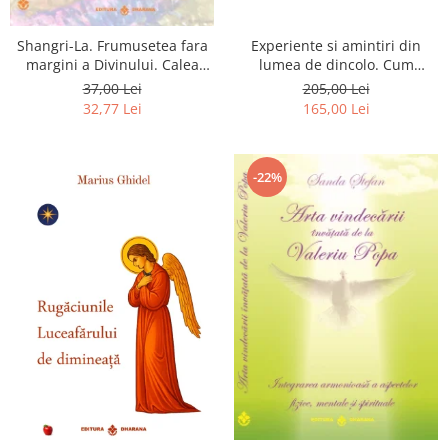
Shangri-La. Frumusetea fara
Experiente si amintiri din
margini a Divinului. Calea
lumea de dincolo. Cum
catre fericire
obtinem puteri
37,00 Lei
205,00 Lei
extrasenzoriale - cu exercitii
32,77 Lei
165,00 Lei
-22%