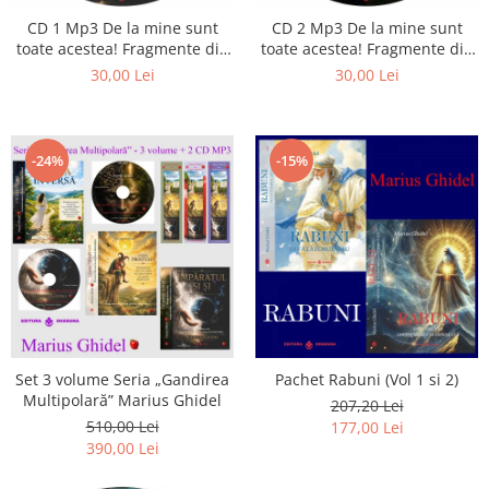
CD 1 Mp3 De la mine sunt
CD 2 Mp3 De la mine sunt
toate acestea! Fragmente din
toate acestea! Fragmente din
cărțile lui Marius Ghidel
cărțile lui Marius Ghidel
30,00 Lei
30,00 Lei
-24%
-15%
Set 3 volume Seria „Gandirea
Pachet Rabuni (Vol 1 si 2)
Multipolară” Marius Ghidel
207,20 Lei
510,00 Lei
177,00 Lei
390,00 Lei