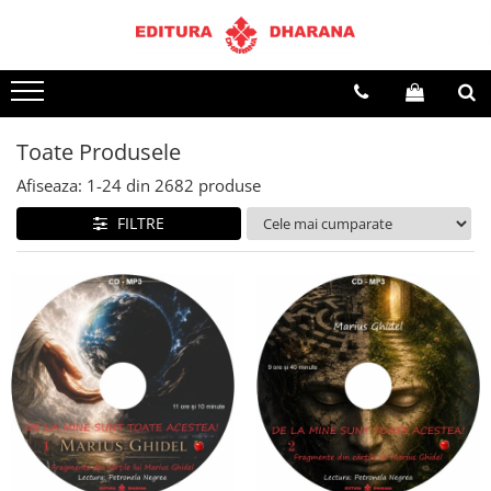
Terapii
Dietoterapie
Toate Produsele
Afiseaza:
1-
24
din
2682
produse
FILTRE