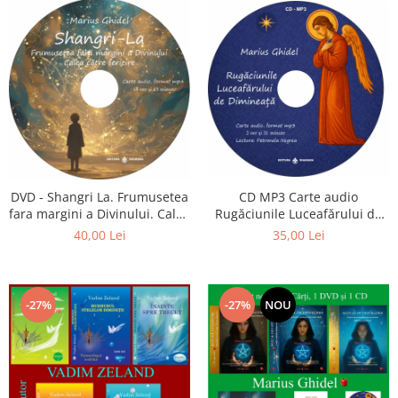
CD MP3 Carte audio
DVD - Shangri La. Frumusetea
Rugăciunile Luceafărului de
fara margini a Divinului. Calea
dimineață
catre fericire
35,00 Lei
40,00 Lei
-27%
-27%
NOU