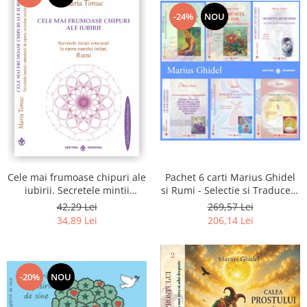
-24%
NOU
Pachet 6 carti Marius Ghidel
Cele mai frumoase chipuri ale
si Rumi - Selectie si Traducere
iubirii. Secretele mintii
de Marius Ghidel
omenesti in opera marelui
269,57 Lei
42,29 Lei
initiat, Rumi
206,14 Lei
34,89 Lei
-20%
NOU