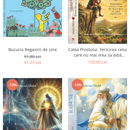
Bucuria Regasirii de sine
Calea Prostului. Fericirea celui
care nu mai vrea sa aibă
51,80 Lei
dreptate - Intoarcerea la
150,00 Lei
41,23 Lei
Simplitatea care mantuieste
sufletul
-10%
-10%