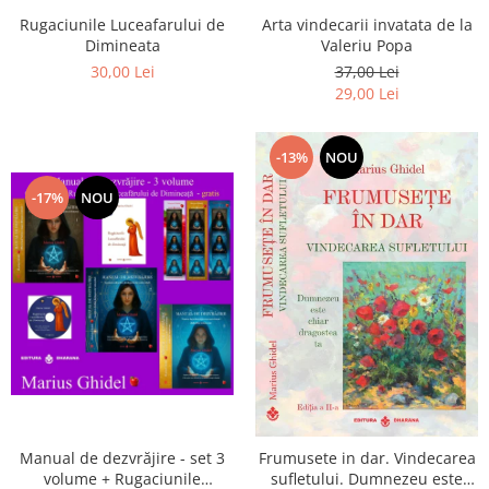
Arta vindecarii invatata de la
Rugaciunile Luceafarului de
Valeriu Popa
Dimineata
37,00 Lei
30,00 Lei
29,00 Lei
-13%
NOU
-17%
NOU
Manual de dezvrăjire - set 3
Frumusete in dar. Vindecarea
volume + Rugaciunile
sufletului. Dumnezeu este