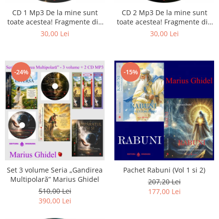
Istorie
CD 1 Mp3 De la mine sunt
CD 2 Mp3 De la mine sunt
Literatura
toate acestea! Fragmente din
toate acestea! Fragmente din
Psihologie
cărțile lui Marius Ghidel
cărțile lui Marius Ghidel
30,00 Lei
30,00 Lei
Sanatate
Sociologie
Stiinta
-24%
-15%
Set 3 volume Seria „Gandirea
Pachet Rabuni (Vol 1 si 2)
Multipolară” Marius Ghidel
207,20 Lei
510,00 Lei
177,00 Lei
390,00 Lei