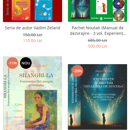
Seria de autor Vadim Zeland
Pachet Noutati (Manual de
dezvrajire - 3 vol, Experiențe
150,00 Lei
și amintiri, Rugăciunile
685,00 Lei
110,00 Lei
Luceafarului de dimineata) -
500,00 Lei
Marius Ghidel
-11%
NOU
-20%