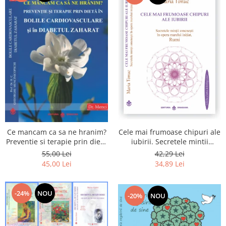
Cele mai frumoase chipuri ale
Ce mancam ca sa ne hranim?
iubirii. Secretele mintii
Preventie si terapie prin dieta
omenesti in opera marelui
in bolile cardiovasculare si in
42,29 Lei
55,00 Lei
initiat, Rumi
diabetul zaharat
34,89 Lei
45,00 Lei
-24%
NOU
-20%
NOU