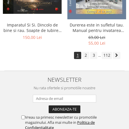
Imparatul Si Si. Dincolo de
Durerea este in sufletul tau.
bine si rau. Soapte de Iubire -
Manual pentru invatarea
Invatatura tainica a Soarelui
limbajului stresurilor Seria
150,00 Lei
69,00 Lei
de Iubire
Invata sa te Ierti Luule Viilma
55,00 Lei
1
2
3
112
...
NEWSLETTER
Nu rata ofertele si promotiile noastre
Vreau sa primesc newsletter cu promotiile
magazinului. Afla mai multe in
Politica de
Confidentialitate