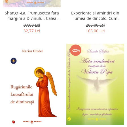
Shangri-La. Frumusetea fara
Experiente si amintiri din
margini a Divinului. Calea
lumea de dincolo. Cum
catre fericire
obtinem puteri
37,00 Lei
205,00 Lei
extrasenzoriale - cu exercitii
32,77 Lei
165,00 Lei
-22%