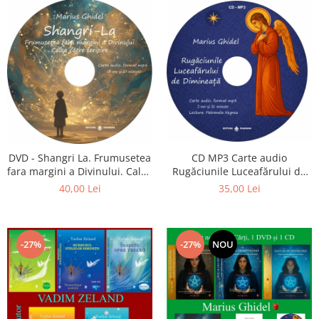
CD MP3 Carte audio
DVD - Shangri La. Frumusetea
Rugăciunile Luceafărului de
fara margini a Divinului. Calea
dimineață
catre fericire
35,00 Lei
40,00 Lei
-27%
-27%
NOU