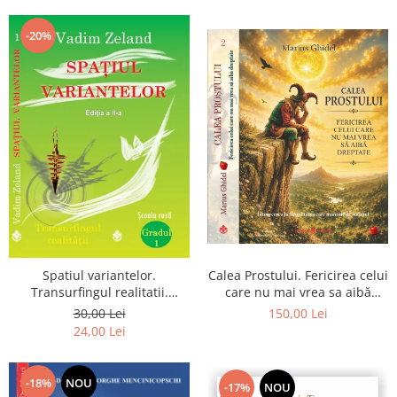
Dumnezeu
-20%
Spatiul variantelor.
Calea Prostului. Fericirea celui
Transurfingul realitatii.
care nu mai vrea sa aibă
Gradul 1. Cum sa ne
dreptate - Intoarcerea la
30,00 Lei
150,00 Lei
dezvoltam intuitia si sa ne
Simplitatea care mantuieste
24,00 Lei
alegem soarta
sufletul
-18%
NOU
-17%
NOU