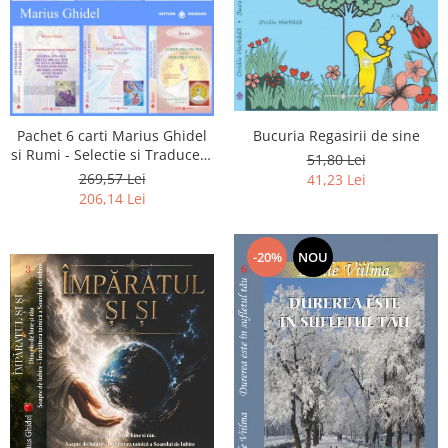
Pachet 6 carti Marius Ghidel
Bucuria Regasirii de sine
si Rumi - Selectie si Traducere
51,80 Lei
de Marius Ghidel
269,57 Lei
41,23 Lei
206,14 Lei
-20%
NOU