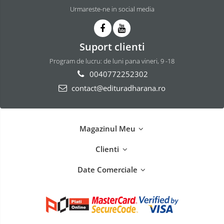
Urmareste-ne in social media
Suport clienti
Program de lucru: de luni pana vineri, 9 -18
0040772252302
contact@edituradharana.ro
Magazinul Meu
Clienti
Date Comerciale