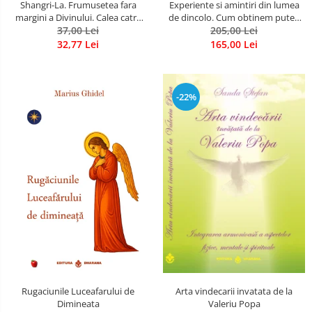
Shangri-La. Frumusetea fara
Experiente si amintiri din lumea
margini a Divinului. Calea catre
de dincolo. Cum obtinem puteri
37,00 Lei
fericire
extrasenzoriale - cu exercitii
205,00 Lei
32,77 Lei
165,00 Lei
-22%
Rugaciunile Luceafarului de
Arta vindecarii invatata de la
Dimineata
Valeriu Popa