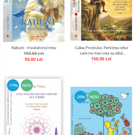
Calea Prostului. Fericirea celui
Rabuni - Invatatorul meu
care nu mai vrea sa aibă
103,60 Lei
dreptate - Intoarcerea la
150,00 Lei
93,00 Lei
Simplitatea care mantuieste
sufletul
-17%
NOU
-20%
NOU