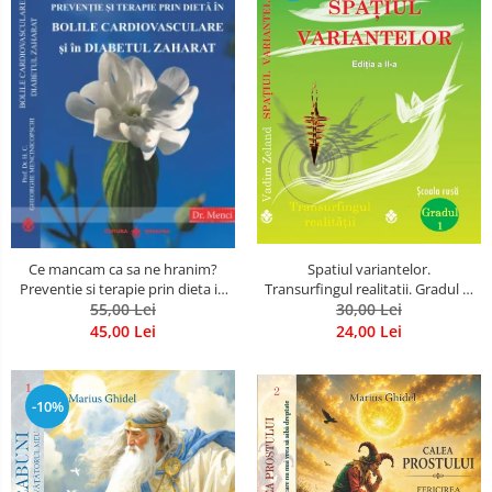
Spatiul variantelor.
Ce mancam ca sa ne hranim?
Transurfingul realitatii. Gradul 1.
Preventie si terapie prin dieta in
Cum sa ne dezvoltam intuitia si
30,00 Lei
bolile cardiovasculare si in
55,00 Lei
sa ne alegem soarta
diabetul zaharat
24,00 Lei
45,00 Lei
-10%