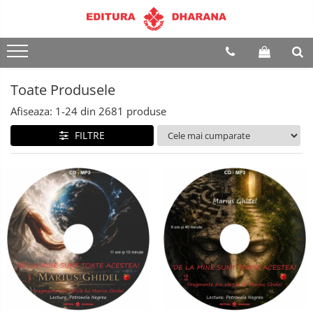
Terapii
Dietoterapie
Toate Produsele
Afiseaza:
1-
24
din
2681
produse
FILTRE