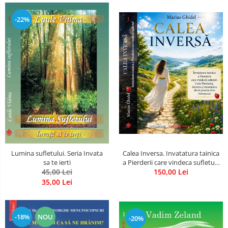
-22%
Calea Inversa. Invatatura tainica
Lumina sufletului. Seria Invata
a Pierderii care vindeca sufletul -
sa te ierti
Cum Pierderea, durerea si
150,00 Lei
45,00 Lei
renuntarea devin poarta catre
35,00 Lei
Dumnezeu
-18%
NOU
-20%