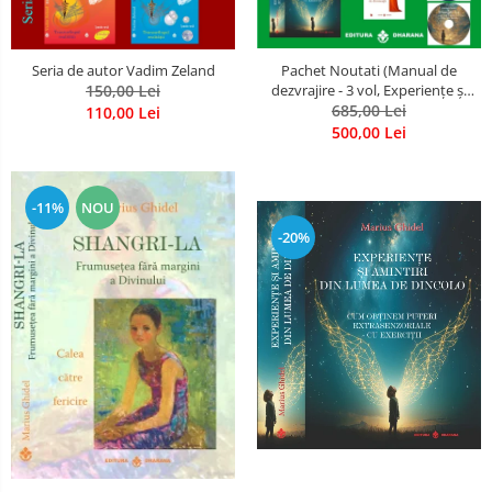
Seria de autor Vadim Zeland
Pachet Noutati (Manual de
150,00 Lei
dezvrajire - 3 vol, Experiențe și
amintiri, Rugăciunile
685,00 Lei
110,00 Lei
Luceafarului de dimineata) -
500,00 Lei
Marius Ghidel
-11%
NOU
-20%