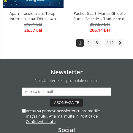
Apa, miracolul vietii. Terapii
Pachet 6 carti Marius Ghidel si
interne cu apa. Editia a 4-a,
Rumi - Selectie si Traducere de
revizuita si adaugita.
31,71 Lei
Marius Ghidel
269,57 Lei
25,37 Lei
206,14 Lei
1
2
3
112
...
Newsletter
Nu rata ofertele si promotiile noastre
Vreau sa primesc newsletter cu promotiile
magazinului. Afla mai multe in
Politica de
Confidentialitate
Social