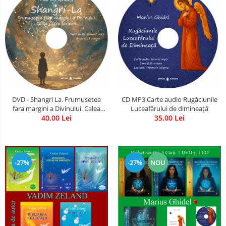
CD MP3 Carte audio Rugăciunile
DVD - Shangri La. Frumusetea
Luceafărului de dimineață
fara margini a Divinului. Calea
35,00 Lei
catre fericire
40,00 Lei
-27%
-27%
NOU