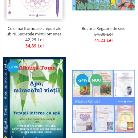
Bucuria Regasirii de sine
Cele mai frumoase chipuri ale
51,80 Lei
iubirii. Secretele mintii omenesti
in opera marelui initiat, Rumi
42,29 Lei
41,23 Lei
34,89 Lei
-20%
-24%
NOU