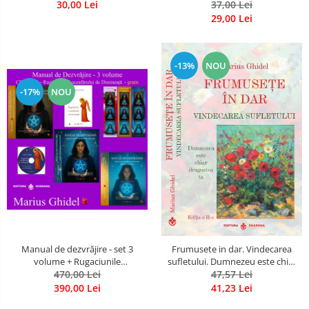
30,00 Lei
37,00 Lei
29,00 Lei
-13%
NOU
-17%
NOU
Manual de dezvrăjire - set 3
Frumusete in dar. Vindecarea
volume + Rugaciunile
sufletului. Dumnezeu este chiar
Luceafarului de Dimineata -
470,00 Lei
dragostea ta. Editia a 2-a
47,57 Lei
Gratuit)
390,00 Lei
41,23 Lei