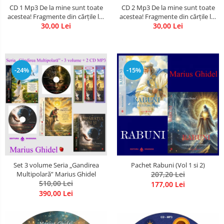
CD 1 Mp3 De la mine sunt toate
CD 2 Mp3 De la mine sunt toate
acestea! Fragmente din cărțile lui
acestea! Fragmente din cărțile lui
Marius Ghidel
30,00 Lei
Marius Ghidel
30,00 Lei
-24%
-15%
Set 3 volume Seria „Gandirea
Pachet Rabuni (Vol 1 si 2)
Multipolară” Marius Ghidel
207,20 Lei
510,00 Lei
177,00 Lei
390,00 Lei