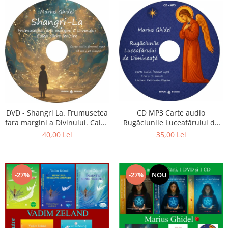
CD MP3 Carte audio
DVD - Shangri La. Frumusetea
Rugăciunile Luceafărului de
fara margini a Divinului. Calea
dimineață
catre fericire
35,00 Lei
40,00 Lei
-27%
-27%
NOU