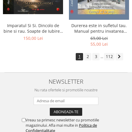
Imparatul Si Si. Dincolo de
Durerea este in sufletul tau.
bine si rau. Soapte de Iubire -
Manual pentru invatarea
Invatatura tainica a Soarelui
limbajului stresurilor Seria
150,00 Lei
69,00 Lei
de Iubire
Invata sa te Ierti Luule Viilma
55,00 Lei
1
2
3
112
...
NEWSLETTER
Nu rata ofertele si promotiile noastre
Vreau sa primesc newsletter cu promotiile
magazinului. Afla mai multe in
Politica de
Confidentialitate