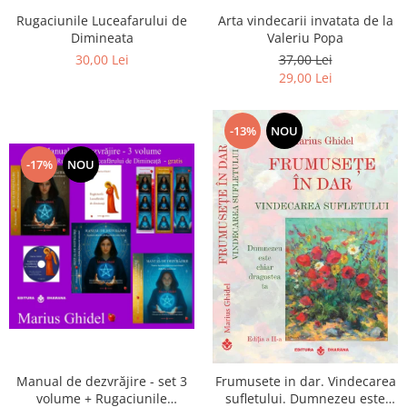
Arta vindecarii invatata de la
Rugaciunile Luceafarului de
Valeriu Popa
Dimineata
37,00 Lei
30,00 Lei
29,00 Lei
-13%
NOU
-17%
NOU
Manual de dezvrăjire - set 3
Frumusete in dar. Vindecarea
volume + Rugaciunile
sufletului. Dumnezeu este