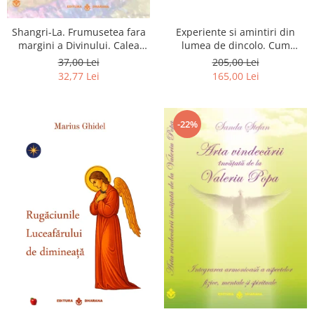
Shangri-La. Frumusetea fara
Experiente si amintiri din
margini a Divinului. Calea
lumea de dincolo. Cum
catre fericire
obtinem puteri
37,00 Lei
205,00 Lei
extrasenzoriale - cu exercitii
32,77 Lei
165,00 Lei
-22%