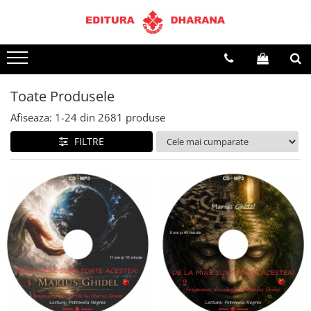
Terapii
Dietoterapie
Toate Produsele
Afiseaza:
1-
24
din
2681
produse
FILTRE