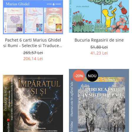
Pachet 6 carti Marius Ghidel
Bucuria Regasirii de sine
si Rumi - Selectie si Traducere
51,80 Lei
de Marius Ghidel
269,57 Lei
41,23 Lei
206,14 Lei
-20%
NOU