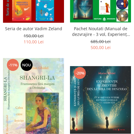
Seria de autor Vadim Zeland
Pachet Noutati (Manual de
dezvrajire - 3 vol, Experiențe
150,00 Lei
și amintiri, Rugăciunile
685,00 Lei
110,00 Lei
Luceafarului de dimineata) -
500,00 Lei
Marius Ghidel
-11%
NOU
-20%