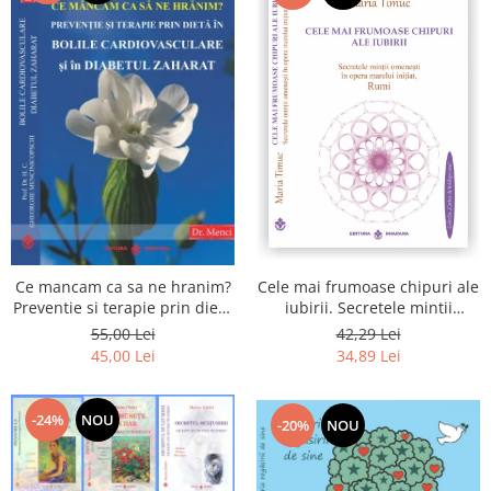
Cele mai frumoase chipuri ale
Ce mancam ca sa ne hranim?
iubirii. Secretele mintii
Preventie si terapie prin dieta
omenesti in opera marelui
in bolile cardiovasculare si in
42,29 Lei
55,00 Lei
initiat, Rumi
diabetul zaharat
34,89 Lei
45,00 Lei
-24%
NOU
-20%
NOU