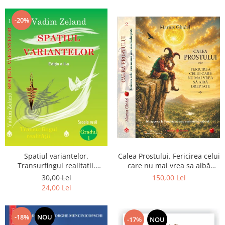
Dumnezeu
-20%
Spatiul variantelor.
Calea Prostului. Fericirea celui
Transurfingul realitatii.
care nu mai vrea sa aibă
Gradul 1. Cum sa ne
dreptate - Intoarcerea la
30,00 Lei
150,00 Lei
dezvoltam intuitia si sa ne
Simplitatea care mantuieste
24,00 Lei
alegem soarta
sufletul
-18%
NOU
-17%
NOU