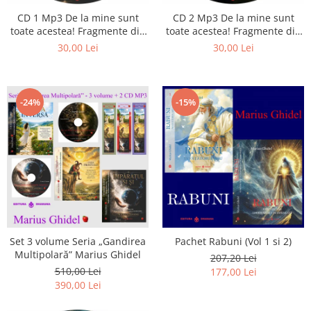
CD 1 Mp3 De la mine sunt
CD 2 Mp3 De la mine sunt
toate acestea! Fragmente din
toate acestea! Fragmente din
cărțile lui Marius Ghidel
cărțile lui Marius Ghidel
30,00 Lei
30,00 Lei
-24%
-15%
Set 3 volume Seria „Gandirea
Pachet Rabuni (Vol 1 si 2)
Multipolară” Marius Ghidel
207,20 Lei
510,00 Lei
177,00 Lei
390,00 Lei